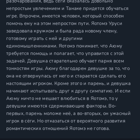
разочарования, ведь сёги оказалась довольно
непростым увлечением и Танаке придется обучаться
игре. Впрочем, имеется человек, который способен
помочь ему на этом непростом пути. Яотомэ Уруси
заведовала кружком и была рада новому члену,
готовому играть с ней и другими
единомышленниками. Яотомэ понимает, что Аюму
требуется помощь и полагает, что управится с этой
задачей. Девушка старательно обучает парня всем
тонкостям игры. Аюму благодарен девушке за то, что
она не отвернулась от него и старается сделать его
настоящим игроком. Кроме этого и парень, и девушка
начинают испытывать друг к другу симпатию. И если
Аюму ничто не мешает влюбиться в Яотомэ, то у
девушки имеются сдерживающие факторы. Во-
первых, парень моложе неё, а во-вторых, он ужасный
игрок в сёги. Но отказаться от вероятного развития
романтических отношений Яотомэ не готова.