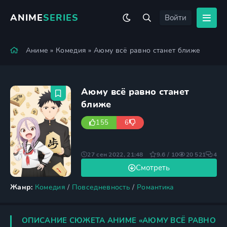
ANIME
SERIES
Войти
Аниме
»
Комедия
» Аюму всё равно станет ближе
Аюму всё равно станет
ближе
155
6
27 сен 2022, 21:48
9.6 / 10
20 521
4
Смотреть
Жанр:
Комедия
/
Повседневность
/
Романтика
ОПИСАНИЕ СЮЖЕТА АНИМЕ «АЮМУ ВСЁ РАВНО