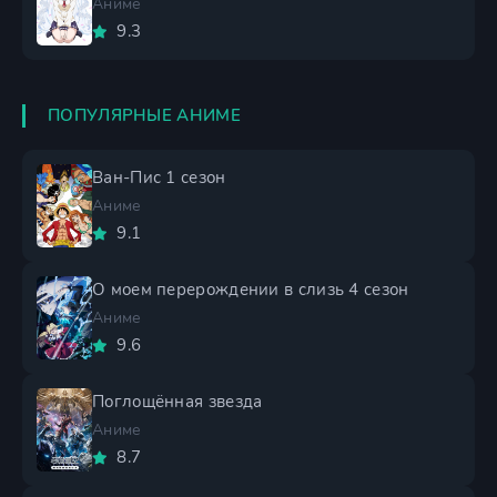
Аниме
9.3
ПОПУЛЯРНЫЕ АНИМЕ
Ван-Пис 1 сезон
Аниме
9.1
О моем перерождении в слизь 4 сезон
Аниме
9.6
Поглощённая звезда
Аниме
8.7