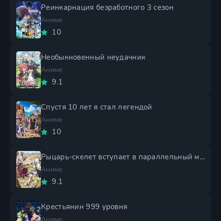
Реинкарнация безработного 3 сезон
Аниме
10
Необыкновенный неудачник
Аниме
9.1
Спустя 10 лет я стал легендой
Аниме
10
Рыцарь-скелет вступает в параллельный мир 2 сезон
Аниме
9.1
Крестьянин 999 уровня
Аниме