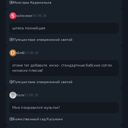
Монстрик Карамелька
S
solncevor
04.08.26
шляпа полнейшая
Путешествие отверженной святой
D
dim6
03.08.26
отоме тег добавьте. имхо- стандартные бабские сопли.
никаких плюсов!
Путешествие отверженной святой
Котэ
03.08.26
Мне понравился мультик!
Божественный сад Кусуноки