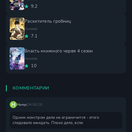
9.2
Расхититель гробниц
Аниме
7.1
Власть книжного червя 4 сезон
Аниме
10
КОММЕНТАРИИ
Н
Никус
04.08.26
Одним монстром дело не ограничится - этого
следовало ожидать. Плохо дело, если