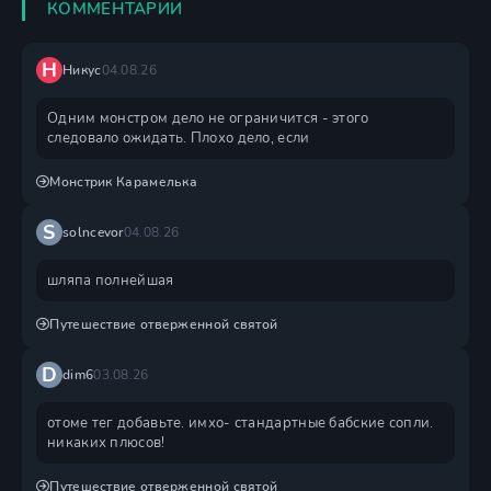
КОММЕНТАРИИ
Н
Никус
04.08.26
Одним монстром дело не ограничится - этого
следовало ожидать. Плохо дело, если
Монстрик Карамелька
S
solncevor
04.08.26
шляпа полнейшая
Путешествие отверженной святой
D
dim6
03.08.26
отоме тег добавьте. имхо- стандартные бабские сопли.
никаких плюсов!
Путешествие отверженной святой