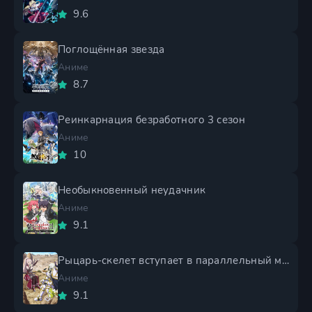
9.6
Поглощённая звезда
Аниме
8.7
Реинкарнация безработного 3 сезон
Аниме
10
Необыкновенный неудачник
Аниме
9.1
Рыцарь-скелет вступает в параллельный мир 2 сезон
Аниме
9.1