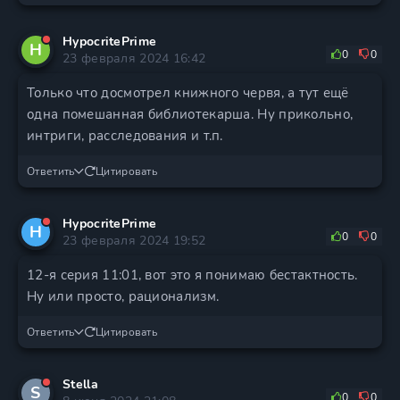
HypocritePrime
H
0
0
23 февраля 2024 16:42
Только что досмотрел книжного червя, а тут ещё
одна помешанная библиотекарша. Ну прикольно,
интриги, расследования и т.п.
Ответить
Цитировать
HypocritePrime
H
0
0
23 февраля 2024 19:52
12-я серия 11:01, вот это я понимаю бестактность.
Ну или просто, рационализм.
Ответить
Цитировать
Stella
S
0
0