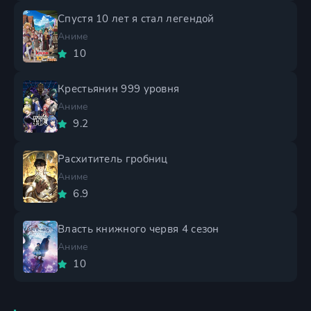
Спустя 10 лет я стал легендой
Аниме
10
Крестьянин 999 уровня
Аниме
9.2
Расхититель гробниц
Аниме
6.9
Власть книжного червя 4 сезон
Аниме
10