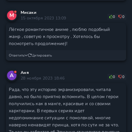
Мисаки
М
0
0
15 октября 2023 13:09
Лёгкое романтичное аниме , люблю подобный
жанр , советую к просмотру . Хотелось бы
посмотреть продолжение)!
Ответить
Цитировать
Аня
А
0
0
28 ноября 2023 18:46
Рада, что эту историю экранизировали, читала
давно, но было приятно вспомнить. В целом герои
получились как в манге, красивые и со своими
харктерами. В первых сериях идет
недопонимание ситуации с помолвкой, многие
наверно ненавидят принца, хотя по сути не за что.