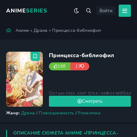
ANIME
SERIES
Войти
Аниме
»
Драма
» Принцесса-библиофил
Принцесса-библиофил
188
13
17 дек 2022, 10:07
9.4 / 10
24 569
10
Смотреть
Жанр:
Драма
/
Повседневность
/
Романтика
ОПИСАНИЕ СЮЖЕТА АНИМЕ «ПРИНЦЕССА-