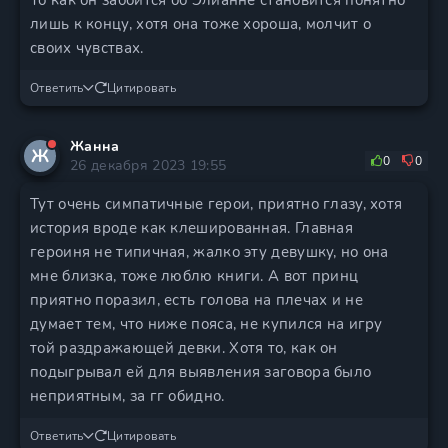
То как он забоится об Элианне становится понятно
лишь к концу, хотя она тоже хороша, молчит о
своих чувствах.
Ответить
Цитировать
Жанна
Ж
0
0
26 декабря 2023 19:55
Тут очень симпатичные герои, приятно глазу, хотя
история вроде как клешированная. Главная
героиня не типичная, жалко эту девушку, но она
мне близка, тоже люблю книги. А вот принц
приятно поразил, есть голова на плечах и не
думает тем, что ниже пояса, не купился на игру
той раздражающей девки. Хотя то, как он
подыгрывал ей для выявления заговора было
неприятным, за гг обидно.
Ответить
Цитировать