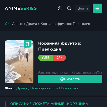
ANIME
SERIES
Войти
Аниме
»
Драма
» Корзинка фруктов: Прелюдия
Корзинка фруктов:
Прелюдия
55
2
05 янв 2023, 14:58
9.6 / 10
8 826
4
Смотреть
Жанр:
Драма
/
Повседневность
/
Романтика
ОПИСАНИЕ СЮЖЕТА АНИМЕ «КОРЗИНКА