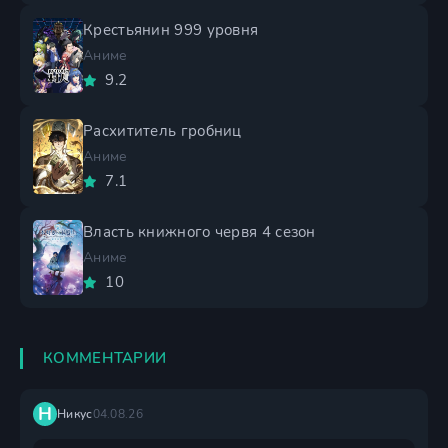
Крестьянин 999 уровня
Аниме
9.2
Расхититель гробниц
Аниме
7.1
Власть книжного червя 4 сезон
Аниме
10
КОММЕНТАРИИ
Н
Никус
04.08.26