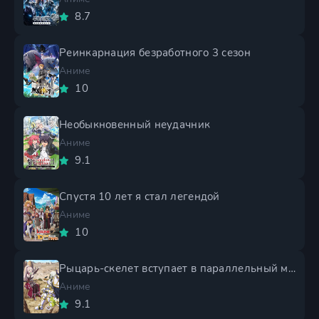
8.7
Реинкарнация безработного 3 сезон
Аниме
10
Необыкновенный неудачник
Аниме
9.1
Спустя 10 лет я стал легендой
Аниме
10
Рыцарь-скелет вступает в параллельный мир 2 сезон
Аниме
9.1