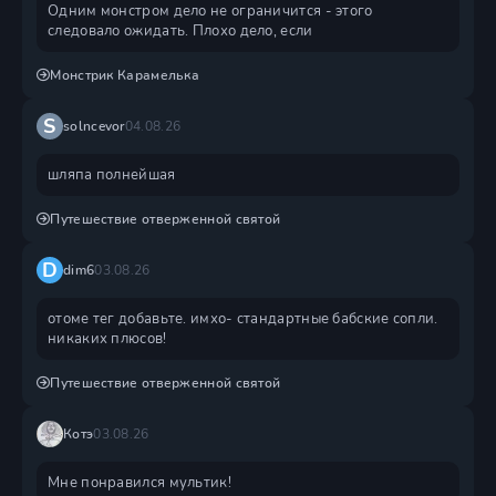
Одним монстром дело не ограничится - этого
следовало ожидать. Плохо дело, если
Монстрик Карамелька
S
solncevor
04.08.26
шляпа полнейшая
Путешествие отверженной святой
D
dim6
03.08.26
отоме тег добавьте. имхо- стандартные бабские сопли.
никаких плюсов!
Путешествие отверженной святой
Котэ
03.08.26
Мне понравился мультик!