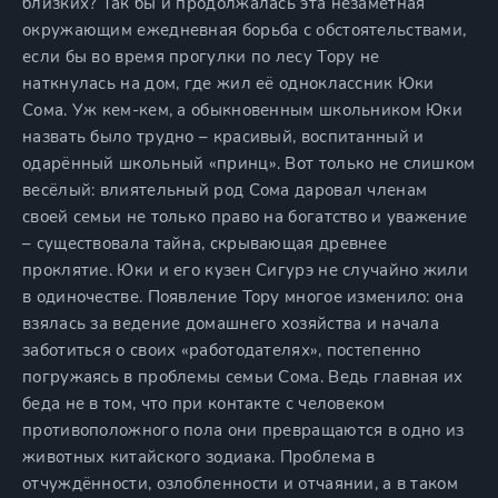
близких? Так бы и продолжалась эта незаметная
окружающим ежедневная борьба с обстоятельствами,
если бы во время прогулки по лесу Тору не
наткнулась на дом, где жил её одноклассник Юки
Сома. Уж кем-кем, а обыкновенным школьником Юки
назвать было трудно – красивый, воспитанный и
одарённый школьный «принц». Вот только не слишком
весёлый: влиятельный род Сома даровал членам
своей семьи не только право на богатство и уважение
– существовала тайна, скрывающая древнее
проклятие. Юки и его кузен Сигурэ не случайно жили
в одиночестве. Появление Тору многое изменило: она
взялась за ведение домашнего хозяйства и начала
заботиться о своих «работодателях», постепенно
погружаясь в проблемы семьи Сома. Ведь главная их
беда не в том, что при контакте с человеком
противоположного пола они превращаются в одно из
животных китайского зодиака. Проблема в
отчуждённости, озлобленности и отчаянии, а в таком