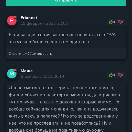
Отправить
Eriannet
E
0
0
19 февраля 2023 22:03
Если каждая серия заставляла плакать, то в OVA
это можно было сделать не один раз..
Ответить
Цитировать
Маша
М
0
0
6 декабря 2023 20:14
Давно смотрела этот сериал, но немного помню,
фильм объяснил некоторые моменты, да и рисовка
тут получше, те все же довольно старые аниме. Но
вообще сейчас для меня дико, как она додумалась
жить в лесу, в палатке? Что это за родственники у
нее, что не проследили и не позаботлись? Ну и
вообще она больше на позитивную дурочку