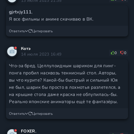
13 июля 2023 21:35
gjrtvjy111
,
Я все фильмы и аниме скачиваю в ВК.
Ответить
Цитировать
Котэ
0
0
14 июля 2023 16:49
Что-за бред. Целлулоидным шариком для пинг-
понга пробил насквозь теннисный стол. Авторы,
вы что курите? Какой-бы быстрый и сильный Юя
не был, шарик бы просто в лохмотья разлетелся, а
на крышке стола даже краска не облупилась-бы.
Реально японские аниматоры ещё те фантазёры.
Ответить
Цитировать
FOXER.