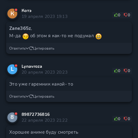
Котэ
К
0
0
19 апреля 2023 19:13
Zane365z
,
М-да
об этом я как-то не подумал
Ответить
Цитировать
Lynavroza
L
0
0
20 апреля 2023 20:23
Это уже гаремник какой- то
Ответить
Цитировать
89872736816
8
0
0
22 апреля 2023 21:22
Хорошее аниме буду смотреть