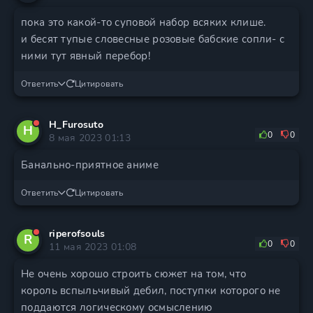
пока это какой-то суповой набор всяких клише.
и бесят тупые словесные розовые бабские сопли- с
ними тут явный перебор!
Ответить
Цитировать
H_Furosuto
H
0
0
8 мая 2023 01:13
Банально-приятное аниме
Ответить
Цитировать
riperofsouls
R
0
0
11 мая 2023 01:08
Не очень хорошо строить сюжет на том, что
король вспыльчивый дебил, поступки которого не
поддаются логическому осмыслению