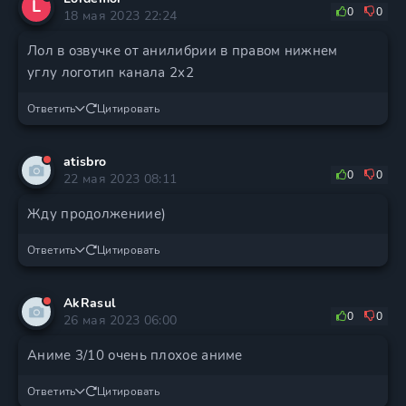
L
0
0
18 мая 2023 22:24
Лол в озвучке от анилибрии в правом нижнем
углу логотип канала 2х2
Ответить
Цитировать
atisbro
0
0
22 мая 2023 08:11
Жду продолжениие)
Ответить
Цитировать
AkRasul
0
0
26 мая 2023 06:00
Аниме 3/10 очень плохое аниме
Ответить
Цитировать