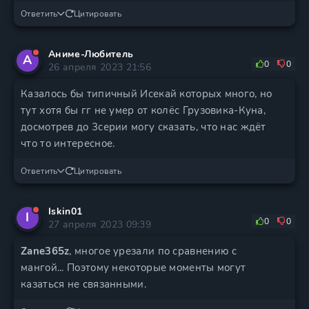
Ответить
Цитировать
Аниме-Любитель
А
0
0
26 апреля 2023 21:56
Казалось бы типичный Исекай которых много, но
тут хотя бы гг не умер от колёс Грузовика-Куна,
досмотрев до 3серии могу сказать, что нас ждёт
что то интересное.
Ответить
Цитировать
Iskin01
I
0
0
27 апреля 2023 09:39
Zane365z
, многое урезали по сравнению с
мангой... Поэтому некоторые моменты могут
казаться не связанными.