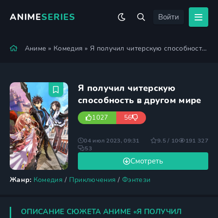
ANIME
SERIES
Войти
Аниме
»
Комедия
» Я получил читерскую способность в другом мире
Я получил читерскую
способность в другом мире
1027
56
04 июл 2023, 09:31
9.5 / 10
191 327
53
Смотреть
Жанр:
Комедия
/
Приключения
/
Фэнтези
ОПИСАНИЕ СЮЖЕТА АНИМЕ «Я ПОЛУЧИЛ