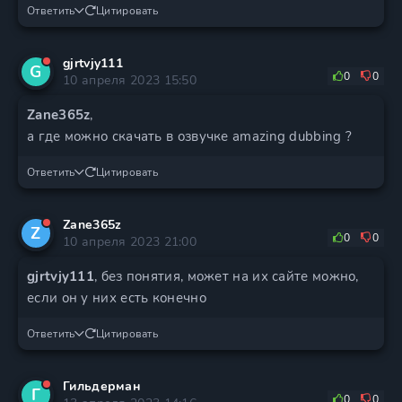
Ответить
Цитировать
gjrtvjy111
G
0
0
10 апреля 2023 15:50
Zane365z
,
а где можно скачать в озвучке amazing dubbing ?
Ответить
Цитировать
Zane365z
Z
0
0
10 апреля 2023 21:00
gjrtvjy111
, без понятия, может на их сайте можно,
если он у них есть конечно
Ответить
Цитировать
Гильдерман
Г
0
0