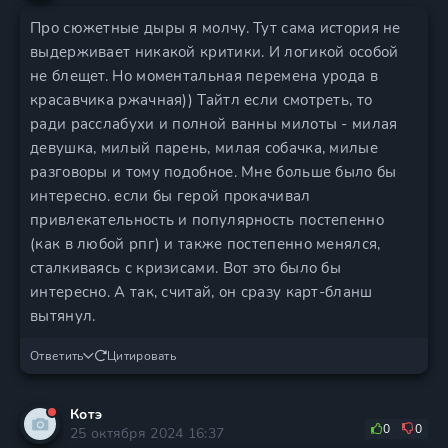
Про сюжетные дыры я молчу. Тут сама история не
выдерживает никакой критики. И логикой особой
не блещет. Но моментальная перемена урода в
красавчика ржачная)) Тайтл если смотреть, то
ради расслабухи и полной ванны милоты - милая
девушка, милый парень, милая собачка, милые
разговоры и тому подобное. Мне больше было бы
интересно. если бы герой прокачивал
привлекательность и популярность постепенно
(как в любой рпг) и также постепенно менялся,
сталкиваясь с кризисами. Вот это было бы
интересно. А так, считай, он сразу карт-бланш
вытянул.
Ответить
Цитировать
Котэ
0
0
25 октября 2024 16:37