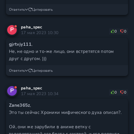
Ответить
Цитировать
paha_spec
P
0
0
17 мая 2023 10:30
gjrtvjy111
,
Не, не одно и то-же лицо, они встретятся потом
друг с другом. )))
Ответить
Цитировать
paha_spec
P
0
0
17 мая 2023 10:34
Zane365z
,
Это ты сейчас Хроники мифического духа описал?.
Ой, они же зарубили в аниме ветку с
телепортацией его брата с сестрой, и его подруги