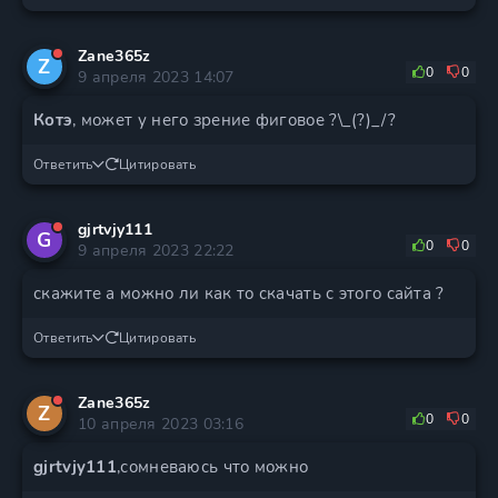
Zane365z
Z
0
0
9 апреля 2023 14:07
Котэ
, может у него зрение фиговое ?\_(?)_/?
Ответить
Цитировать
gjrtvjy111
G
0
0
9 апреля 2023 22:22
скажите а можно ли как то скачать с этого сайта ?
Ответить
Цитировать
Zane365z
Z
0
0
10 апреля 2023 03:16
gjrtvjy111
,сомневаюсь что можно