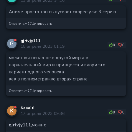
13 апреля 2023 14:16
Аниме просто топ выпускает скорее уже 3 серию
Ответить
Цитировать
gjrtvjy111
G
0
0
15 апреля 2023 01:19
может юя попал не в другой мир а в
параллельный мир и принцесса и каори это
вариант одного человека
как в полнометражке вторая страна
Ответить
Цитировать
Kavaiti
K
0
0
17 апреля 2023 09:36
gjrtvjy111
,можно