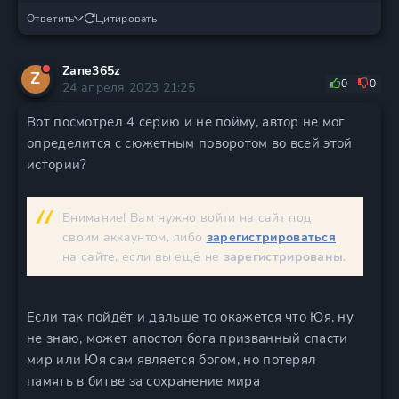
Ответить
Цитировать
Zane365z
Z
0
0
24 апреля 2023 21:25
Вот посмотрел 4 серию и не пойму, автор не мог
определится с сюжетным поворотом во всей этой
истории?
Внимание! Вам нужно войти на сайт под
своим аккаунтом, либо
зарегистрироваться
на сайте, если вы ещё не
зарегистрированы
.
Если так пойдёт и дальше то окажется что Юя, ну
не знаю, может апостол бога призванный спасти
мир или Юя сам является богом, но потерял
память в битве за сохранение мира