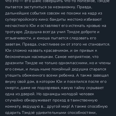
что это — его шанс совершить что-то полезное, Тэндзе
пытается заступиться за незнакомку. Правда,
дальнейшие события совсем не похожи на кадр из
супергеройского кино: бандиты жестоко избивают
несчастного Юи и оставляют его истекать кровью на
тротуаре. Дедушка всегда учил Тэндзе доброте и
отзывчивости, и юноша пытается следовать его
заветам. Правда, счастливее он от этого не становится.
Юи сложно назвать красавчиком, и он привык к
бесконечным насмешкам. Самое неприятное, что
дразнили Тэндзе не только одноклассники, но и члены
его семьи, и лишь ныне покойный дедушка старался
утешить обиженного всеми ребенка. А также завещал
внуку свой дом, в котором Юи и поселился после его
смерти, даже не подозревая, какую тайну скрывает
одна из дверей. Но однажды молодой человек
случайно обнаруживает проход в таинственную
комнату, ведущую в… другой мир! А также способную
одарить Тэндзё удивительными способностями,