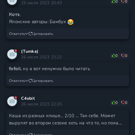
0
0
15 июля 2023 20:43
Котэ
,
Японские авторы: Бамбук
Ответить
Цитировать
(Tumka)
0
0
16 июля 2023 23:22
fofoil
, ну а вот ненужно было читать
Ответить
Цитировать
C4obit
0
0
26 июля 2023 22:25
Каша из разных клише... 2/10 ... Так себе. Может
вырулят во втором сезоне хоть на что то, но пока....