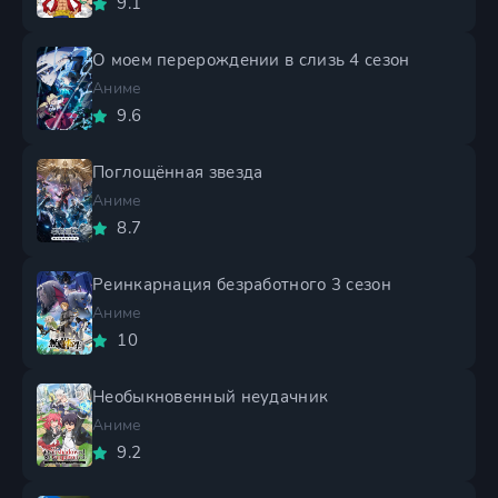
9.1
О моем перерождении в слизь 4 сезон
Аниме
9.6
Поглощённая звезда
Аниме
8.7
Реинкарнация безработного 3 сезон
Аниме
10
Необыкновенный неудачник
Аниме
9.2