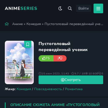
ANIME
SERIES
Войти
Аниме
»
Комедия
» Пустоголовый переведённый ученик
Пустоголовый
переведённый ученик
75
2
25 июн 2023, 11:43
9.7 / 10
10 806
5
Смотреть
Жанр:
Комедия
/
Повседневность
/
Романтика
ОПИСАНИЕ СЮЖЕТА АНИМЕ «ПУСТОГОЛОВЫЙ