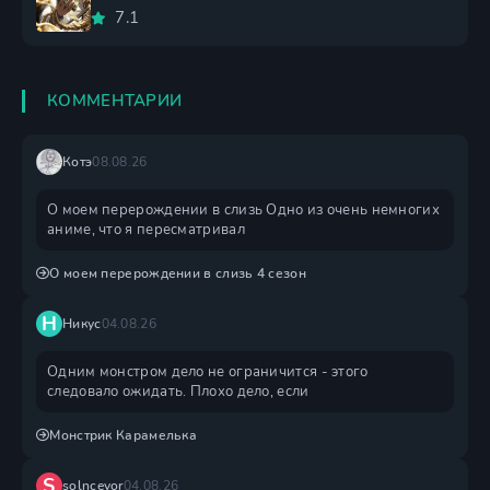
7.1
КОММЕНТАРИИ
Котэ
08.08.26
О моем перерождении в слизь Одно из очень немногих
аниме, что я пересматривал
О моем перерождении в слизь 4 сезон
Н
Никус
04.08.26
Одним монстром дело не ограничится - этого
следовало ожидать. Плохо дело, если
Монстрик Карамелька
S
solncevor
04.08.26