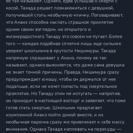
ее так называют. Однако, едва услышав о смерти с
косой, Такада решает познакомиться с девушкой,
получившей столь необычную кличку. Поговаривают,
что Аканэ способна наслать страшное проклятие
одним своим взглядом, но открытого и
жизнерадостного Такаду это совсем не пугает. Более
того — каждая подобная сплетня лишь еще сильнее
уверяет школьника в крутости Нишимуры. Такада
напрямую спрашивает у Аканэ, почему ее так
называют, однако выясняется, что даже сама девушка
не знает точной причины. Правда, Нишимура сразу
предупреждает юношу, чтобы он держался от нее
подальше, если не хочет попасть под смертельное
проклятие. Но Такаду этим не испугать — напротив,
он приходит в настоящий восторг и заявляет, что тоже
готов стать смертью. Школьник предлагает
изумленной Аканэ пойти домой вместе, и их
необычная парочка сразу же привлекает к себе массу
внимания. Однако Такаде наплевать на пересуды —