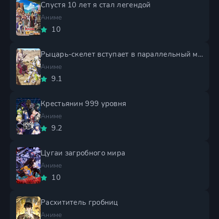
Спустя 10 лет я стал легендой
Аниме
10
Рыцарь-скелет вступает в параллельный мир 2 сезон
Аниме
9.1
Крестьянин 999 уровня
Аниме
9.2
Цугаи загробного мира
Аниме
10
Расхититель гробниц
Аниме