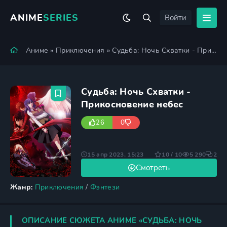
ANIME
SERIES
Войти
Аниме
»
Приключения
» Судьба: Ночь Схватки - Прикосновение небес
Судьба: Ночь Схватки -
Прикосновение небес
26
0
15 апр 2023, 15:23
10 / 10
5 290
2
Смотреть
Жанр:
Приключения
/
Фэнтези
ОПИСАНИЕ СЮЖЕТА АНИМЕ «СУДЬБА: НОЧЬ