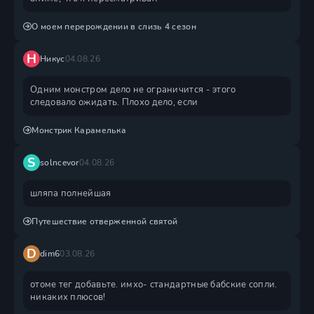
О моем перерождении в слизь 4 сезон
Н
Никус
04.08.26
Одним монстром дело не ограничится - этого
следовало ожидать. Плохо дело, если
Монстрик Карамелька
S
solncevor
04.08.26
шляпа полнейшая
Путешествие отверженной святой
D
dim6
03.08.26
отоме тег добавьте. имхо- стандартные бабские сопли.
никаких плюсов!