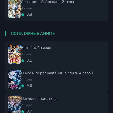
Сказание об Арслане 2 сезон
Аниме
9.8
ПОПУЛЯРНЫЕ АНИМЕ
Ван-Пис 1 сезон
Аниме
9.1
О моем перерождении в слизь 4 сезон
Аниме
9.6
Поглощённая звезда
Аниме
8.7