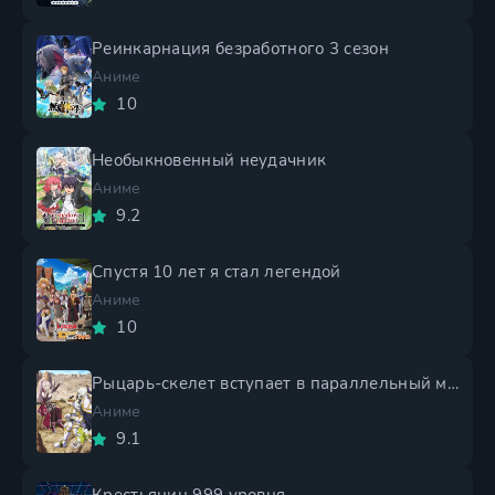
Реинкарнация безработного 3 сезон
Аниме
10
Необыкновенный неудачник
Аниме
9.2
Спустя 10 лет я стал легендой
Аниме
10
Рыцарь-скелет вступает в параллельный мир 2 сезон
Аниме
9.1