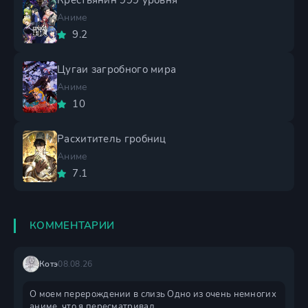
Крестьянин 999 уровня
Аниме
9.2
Цугаи загробного мира
Аниме
10
Расхититель гробниц
Аниме
7.1
КОММЕНТАРИИ
Котэ
08.08.26
О моем перерождении в слизь Одно из очень немногих
аниме, что я пересматривал