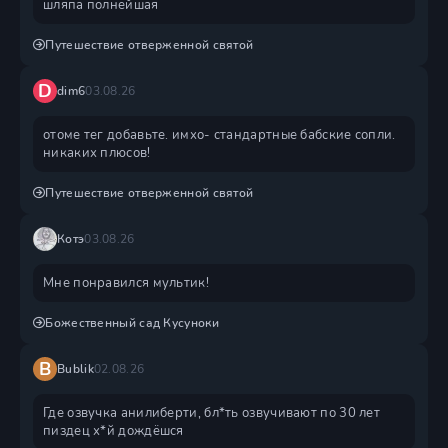
шляпа полнейшая
Путешествие отверженной святой
D
dim6
03.08.26
отоме тег добавьте. имхо- стандартные бабские сопли.
никаких плюсов!
Путешествие отверженной святой
Котэ
03.08.26
Мне понравился мультик!
Божественный сад Кусуноки
B
Bublik
02.08.26
Где озвучка анилиберти, бл*ть озвучивают по 30 лет
пиздец х*й дождëшся