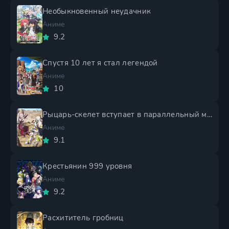
Необыкновенный неудачник
Аниме
9.2
Спустя 10 лет я стал легендой
Аниме
10
Рыцарь-скелет вступает в параллельный мир 2 сезон
Аниме
9.1
Крестьянин 999 уровня
Аниме
9.2
Расхититель гробниц