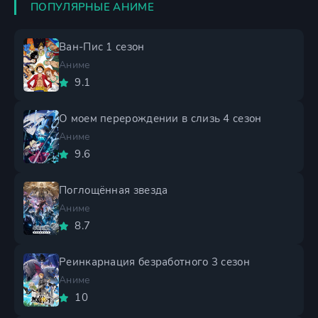
ПОПУЛЯРНЫЕ АНИМЕ
Ван-Пис 1 сезон
Аниме
9.1
О моем перерождении в слизь 4 сезон
Аниме
9.6
Поглощённая звезда
Аниме
8.7
Реинкарнация безработного 3 сезон
Аниме
10