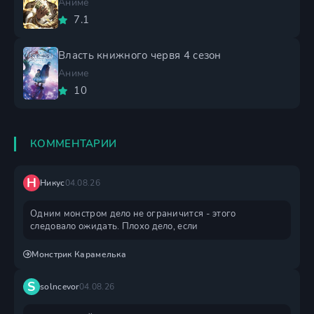
Аниме
7.1
Власть книжного червя 4 сезон
Аниме
10
КОММЕНТАРИИ
Н
Никус
04.08.26
Одним монстром дело не ограничится - этого
следовало ожидать. Плохо дело, если
Монстрик Карамелька
S
solncevor
04.08.26