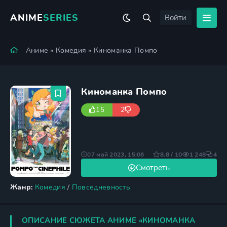
ANIME
SERIES
Войти
Аниме
»
Комедия
» Киноманка Помпо
Киноманка Помпо
15
2
07 май 2023, 15:06
8.8 / 10
1 248
4
Смотреть
Жанр:
Комедия
/
Повседневность
ОПИСАНИЕ СЮЖЕТА АНИМЕ «КИНОМАНКА