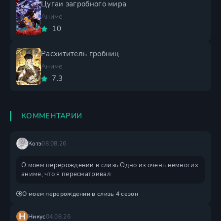
Цугаи загробного мира
Аниме
10
Расхититель гробниц
Аниме
7.3
КОММЕНТАРИИ
Котэ
08.08.26
О моем перерождении в слизь Одно из очень немногих
аниме, что я пересматривал
О моем перерождении в слизь 4 сезон
Н
Никус
04.08.26