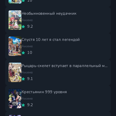
10
Необыкновенный неудачник
Аниме
9.2
Спустя 10 лет я стал легендой
Аниме
10
Рыцарь-скелет вступает в параллельный мир 2 сезон
Аниме
9.1
Крестьянин 999 уровня
Аниме
9.2