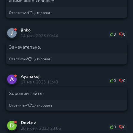
аниме кино хорошее
Ответить
Цитировать
jinko
J
0
0
14 мая 2023 01:44
Замечательно.
Ответить
Цитировать
Ayanakoji
A
0
0
17 мая 2023 11:40
Хороший тайтл)
Ответить
Цитировать
DovLez
D
0
0
26 июня 2023 23:06