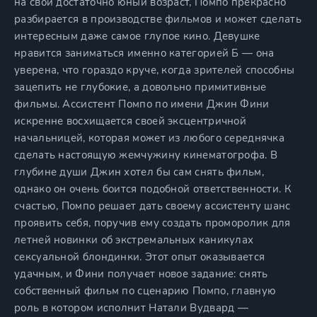
на свой достаточно юный возраст, Помпо прекрасно
разбирается в производстве фильмов и может сделать
интересным даже самое глупое кино. Девушке
нравится заниматься именно категорией Б — она
уверена, что гораздо круче, когда зрителей способны
зацепить не глубокие, а довольно примитивные
фильмы. Ассистент Помпо по имени Джин Фини
искренне восхищается своей эксцентричной
начальницей, которая может из любого середнячка
сделать настоящую жемчужину кинематогрофа. В
глубине души Джин хотел бы сам снять фильм,
однако он очень боится подобной ответственности. К
счастью, Помпо решает дать своему ассистенту шанс
проявить себя, поручив ему создать проморолик для
летней новинки об экстремальных каникулах
сексуальной блондинки. Этот опыт оказывается
удачным, и Фини получает новое задание: снять
собственный фильм по сценарию Помпо, главную
роль в котором исполнит Натали Вудвард —