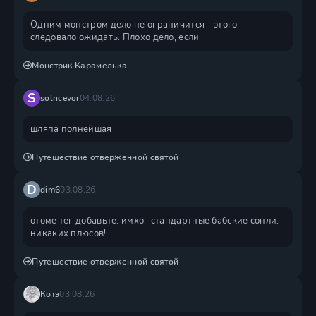
Одним монстром дело не ограничится - этого
следовало ожидать. Плохо дело, если
Монстрик Карамелька
S
solncevor
04.08.26
шляпа полнейшая
Путешествие отверженной святой
D
dim6
03.08.26
отоме тег добавьте. имхо- стандартные бабские сопли.
никаких плюсов!
Путешествие отверженной святой
Котэ
03.08.26