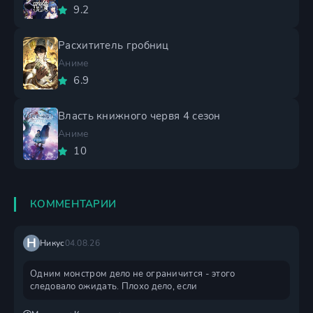
9.2
Расхититель гробниц
Аниме
6.9
Власть книжного червя 4 сезон
Аниме
10
КОММЕНТАРИИ
Н
Никус
04.08.26
Одним монстром дело не ограничится - этого
следовало ожидать. Плохо дело, если