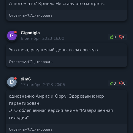
А потом что? Кринж. Не стану это смотреть.
Ответить
Цитировать
Gigodiglo
G
0
0
5 октября 2023 16:00
Это пиэц, ржу целый день, всем советую
Ответить
Цитировать
dim6
D
0
0
17 ноября 2023 20:05
однозначно Айрис и Орру! Здоровый юмор
гарантирован.
ЭТО облегченная версия аниме "Развращённая
гильдия"
Ответить
Цитировать