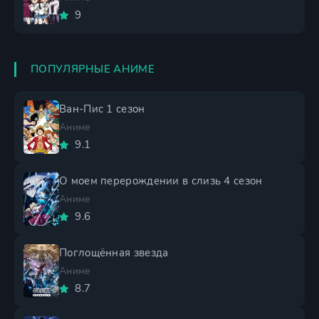
9
ПОПУЛЯРНЫЕ АНИМЕ
Ван-Пис 1 сезон
Аниме
9.1
О моем перерождении в слизь 4 сезон
Аниме
9.6
Поглощённая звезда
Аниме
8.7