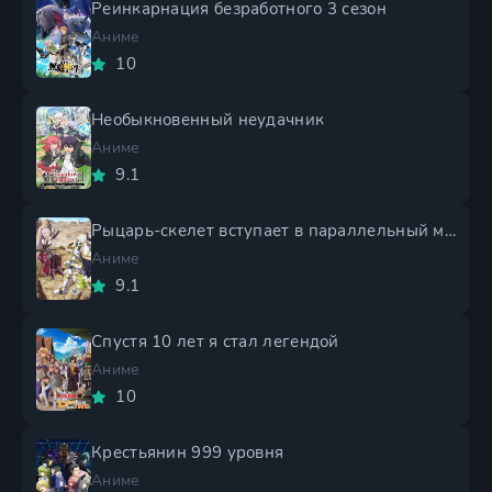
Реинкарнация безработного 3 сезон
Аниме
10
Необыкновенный неудачник
Аниме
9.1
Рыцарь-скелет вступает в параллельный мир 2 сезон
Аниме
9.1
Спустя 10 лет я стал легендой
Аниме
10
Крестьянин 999 уровня
Аниме