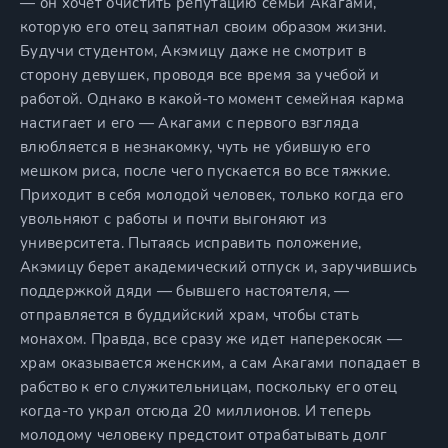
— он хочет очистить репутацию семьи Акагами,
которую его отец запятнал своим образом жизни.
Будучи студентом, Акэмицу даже не смотрит в
сторону девушек, проводя все время за учебой и
работой. Однако в какой-то момент семейная карма
настигает и его — Акагами с первого взгляда
влюбляется в незнакомку, чуть не убившую его
мешком риса, после чего пускается во все тяжкие.
Приходит в себя молодой человек, только когда его
увольняют с работы и почти выгоняют из
университета. Пытаясь исправить положение,
Акэмицу берет академический отпуск и, заручившись
поддержкой дяди — бывшего настоятеля, —
отправляется в буддийский храм, чтобы стать
монахом. Правда, все сразу же идет наперекосяк —
храм оказывается женским, а сам Акагами попадает в
рабство к его служительницам, поскольку его отец
когда-то украл отсюда 20 миллионов. И теперь
молодому человеку предстоит отрабатывать долг