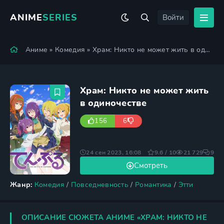
ANIME
SERIES
Войти
Аниме
»
Комедия
» Храм: Никто не может жить в одиночестве
Храм: Никто не может жить
в одиночестве
156
6
24 сен 2023, 16:08
9.6 / 10
21 729
9
Смотреть
Жанр:
Комедия
/
Повседневность
/
Романтика
/
Этти
ОПИСАНИЕ СЮЖЕТА АНИМЕ «ХРАМ: НИКТО НЕ