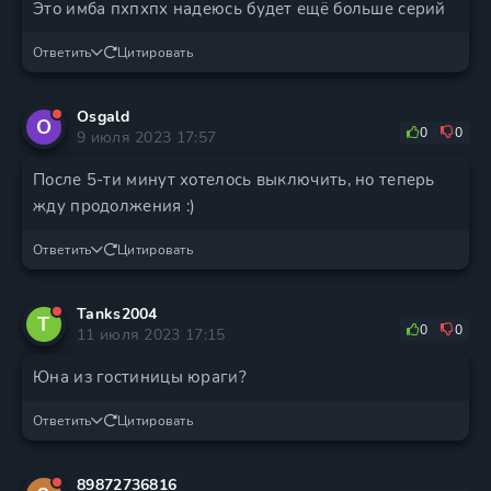
Это имба пхпхпх надеюсь будет ещё больше серий
Ответить
Цитировать
Osgald
O
0
0
9 июля 2023 17:57
После 5-ти минут хотелось выключить, но теперь
жду продолжения :)
Ответить
Цитировать
Tanks2004
T
0
0
11 июля 2023 17:15
Юна из гостиницы юраги?
Ответить
Цитировать
89872736816