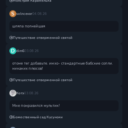
Монстрик Карамелька
S
solncevor
04.08.26
шляпа полнейшая
Путешествие отверженной святой
D
dim6
03.08.26
отоме тег добавьте. имхо- стандартные бабские сопли.
никаких плюсов!
Путешествие отверженной святой
Котэ
03.08.26
Мне понравился мультик!
Божественный сад Кусуноки