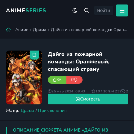
ANIME
SERIES
Войти
Аниме
»
Драма
» Дайго из пожарной команды: Оранжевый, спасающий страну
Дайго из пожарной
команды: Оранжевый,
спасающий страну
36
0
25 мар 2024, 09:43
10 / 10
4 232
2
Смотреть
Жанр:
Драма
/
Приключения
ОПИСАНИЕ СЮЖЕТА АНИМЕ «ДАЙГО ИЗ