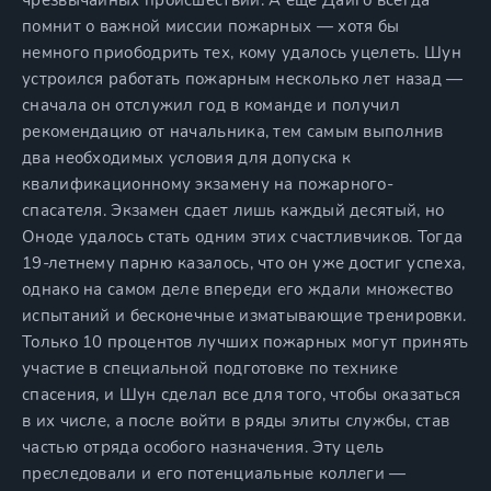
чрезвычайных происшествий. А еще Дайго всегда
помнит о важной миссии пожарных — хотя бы
немного приободрить тех, кому удалось уцелеть. Шун
устроился работать пожарным несколько лет назад —
сначала он отслужил год в команде и получил
рекомендацию от начальника, тем самым выполнив
два необходимых условия для допуска к
квалификационному экзамену на пожарного-
спасателя. Экзамен сдает лишь каждый десятый, но
Оноде удалось стать одним этих счастливчиков. Тогда
19-летнему парню казалось, что он уже достиг успеха,
однако на самом деле впереди его ждали множество
испытаний и бесконечные изматывающие тренировки.
Только 10 процентов лучших пожарных могут принять
участие в специальной подготовке по технике
спасения, и Шун сделал все для того, чтобы оказаться
в их числе, а после войти в ряды элиты службы, став
частью отряда особого назначения. Эту цель
преследовали и его потенциальные коллеги —