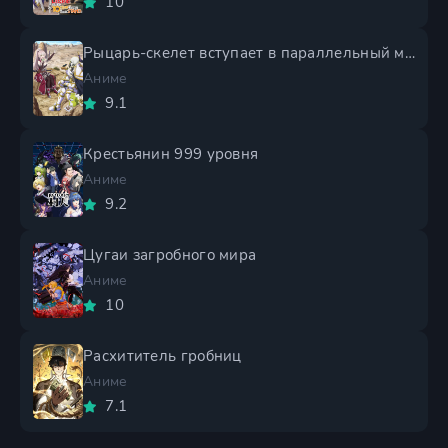
10
Рыцарь-скелет вступает в параллельный мир 2 сезон
Аниме
9.1
Крестьянин 999 уровня
Аниме
9.2
Цугаи загробного мира
Аниме
10
Расхититель гробниц
Аниме
7.1