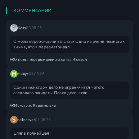
КОММЕНТАРИИ
Котэ
08.08.26
О моем перерождении в слизь Одно из очень немногих
аниме, что я пересматривал
О моем перерождении в слизь 4 сезон
Н
Никус
04.08.26
Одним монстром дело не ограничится - этого
следовало ожидать. Плохо дело, если
Монстрик Карамелька
S
solncevor
04.08.26
шляпа полнейшая