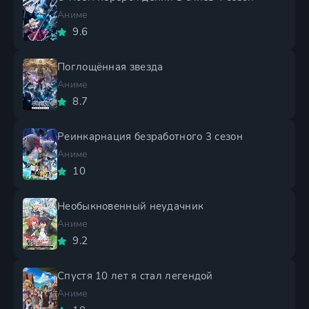
Аниме
9.6
Поглощённая звезда
Аниме
8.7
Реинкарнация безработного 3 сезон
Аниме
10
Необыкновенный неудачник
Аниме
9.2
Спустя 10 лет я стал легендой
Аниме