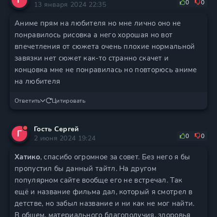
0
0
13 января 2024 22:35
Аниме прям на любителя но мне лично оно не
понравилось рисовка а него хорошая но вот
впечетления от сюжета очень плохие нормальной
завязки нет сюжет как-то странно скачет и
концовка мне не понравилась но повторюсь аниме
на любителя
Ответить
Цитировать
Гость Сергей
Г
0
0
2 июня 2024 19:24
Хатико
, спасибо огромное за совет. Без него я бы
пропустил бы данный тайтл. На другом
популярном сайте вообще его не встречал. Так
ещё и название фильма дал, который я смотрел в
детстве, но забыл название и ни как не мог найти.
В общем, материального благополучия, здоровья