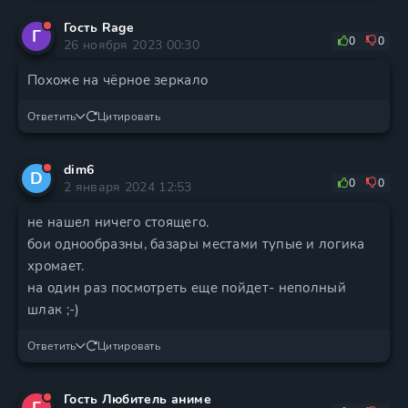
Гость Rage
Г
0
0
26 ноября 2023 00:30
Похоже на чёрное зеркало
Ответить
Цитировать
dim6
D
0
0
2 января 2024 12:53
не нашел ничего стоящего.
бои однообразны, базары местами тупые и логика
хромает.
на один раз посмотреть еще пойдет- неполный
шлак ;-)
Ответить
Цитировать
Гость Любитель аниме
Г