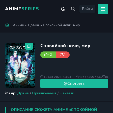
ANIME
SERIES
Войти
Аниме
»
Драма
» Спокойной ночи, мир
Спокойной ночи, мир
42
7
15 окт 2023, 14:24
8.6 / 10
7 562
6
Смотреть
Жанр:
Драма
/
Приключения
/
Фэнтези
ОПИСАНИЕ СЮЖЕТА АНИМЕ «СПОКОЙНОЙ