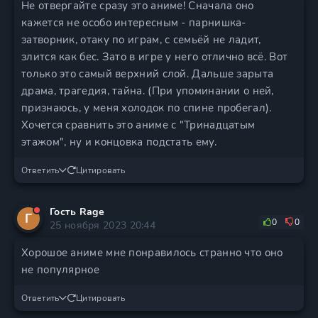
Не отвергайте сразу это аниме! Сначала оно
кажется не особо интересным - парнишка-
затворник, отаку по играм, с семьёй не ладит,
злится как бес. Зато в игре у него отлично всё. Вот
только это самый верхний слой. Дальше зарыта
драма, трагедия, тайна. (При упоминании о ней,
признаюсь, у меня холодок по спине пробегал).
Хочется сравнить это аниме с "Тринадцатым
этажом", ну и концовка подстать ему.
Ответить
Цитировать
Гость Rage
Г
0
0
25 ноября 2023 20:44
Хорошое аниме мне понравилось странно что оно
не популярное
Ответить
Цитировать