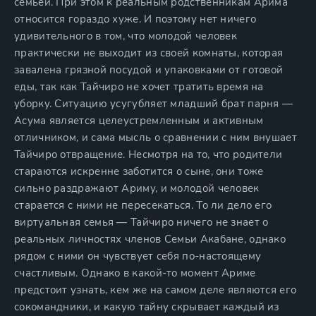
семьей. При этом к реальным родственникам Арима
относится гораздо хуже. И поэтому нет ничего
удивительного в том, что молодой человек
практически не выходит из своей комнаты, которая
завалена грязной посудой и упаковками от готовой
еды, так как Тайчиро не хочет тратить время на
уборку. Ситуацию усугубляет младший брат парня —
Асума является целеустремленным и активным
отличником, и сама мысль о сравнении с ним внушает
Тайчиро отвращение. Несмотря на то, что родители
стараются искренне заботится о сыне, они тоже
сильно раздражают Ариму, и молодой человек
старается с ними не пересекаться. То ли дело его
виртуальная семья — Тайчиро ничего не знает о
реальных личностях членов Семьи Акабане, однако
рядом с ними он чувствует себя по-настоящему
счастливым. Однако в какой-то момент Ариме
предстоит узнать, кем же на самом деле являются его
сокомандники, и какую тайну скрывает каждый из