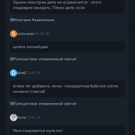
Одним монстром дело не ограничится - этого
следовало ожидать. Плохо дело, если
Монстрик Карамелька
S
solncevor
04.08.26
шляпа полнейшая
Путешествие отверженной святой
D
dim6
03.08.26
отоме тег добавьте. имхо- стандартные бабские сопли.
никаких плюсов!
Путешествие отверженной святой
Котэ
03.08.26
Мне понравился мультик!