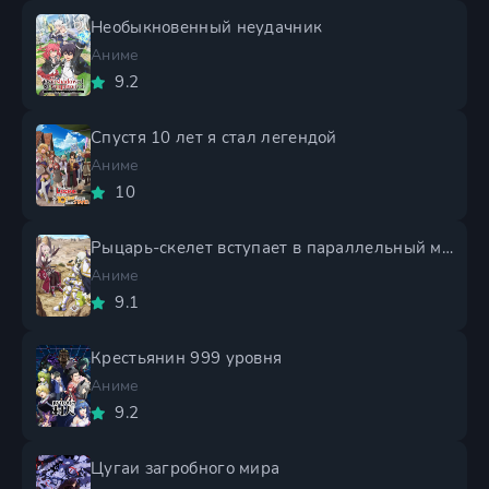
Необыкновенный неудачник
Аниме
9.2
Спустя 10 лет я стал легендой
Аниме
10
Рыцарь-скелет вступает в параллельный мир 2 сезон
Аниме
9.1
Крестьянин 999 уровня
Аниме
9.2
Цугаи загробного мира