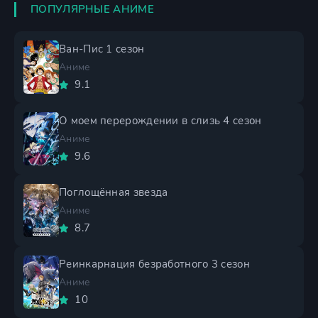
ПОПУЛЯРНЫЕ АНИМЕ
Ван-Пис 1 сезон
Аниме
9.1
О моем перерождении в слизь 4 сезон
Аниме
9.6
Поглощённая звезда
Аниме
8.7
Реинкарнация безработного 3 сезон
Аниме
10