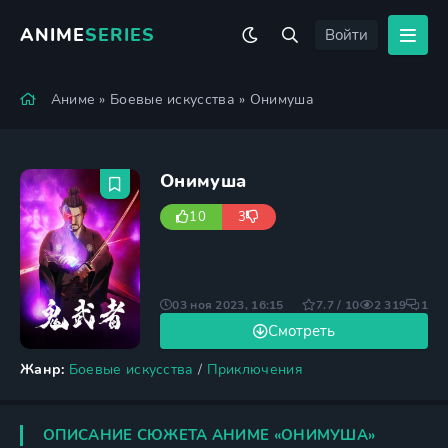
ANIME
SERIES
Войти
Аниме
»
Боевые искусства
» Онимуша
Онимуша
10
3
03 ноя 2023, 16:15
7.7 / 10
2 319
1
Смотреть
Жанр:
Боевые искусства
/
Приключения
ОПИСАНИЕ СЮЖЕТА АНИМЕ «ОНИМУША»