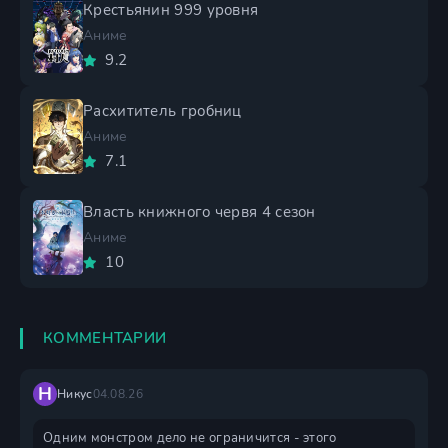
Крестьянин 999 уровня
Аниме
9.2
Расхититель гробниц
Аниме
7.1
Власть книжного червя 4 сезон
Аниме
10
КОММЕНТАРИИ
Н
Никус
04.08.26
Одним монстром дело не ограничится - этого