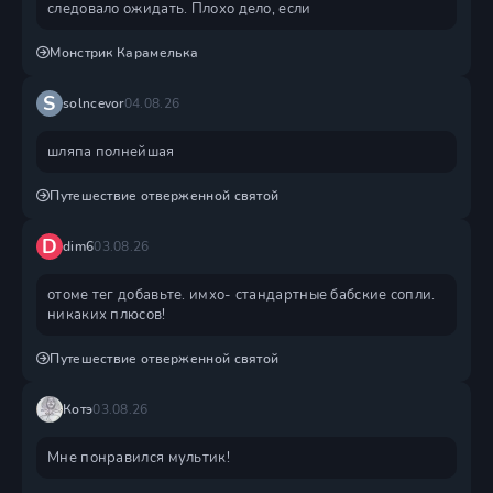
следовало ожидать. Плохо дело, если
Монстрик Карамелька
S
solncevor
04.08.26
шляпа полнейшая
Путешествие отверженной святой
D
dim6
03.08.26
отоме тег добавьте. имхо- стандартные бабские сопли.
никаких плюсов!
Путешествие отверженной святой
Котэ
03.08.26
Мне понравился мультик!