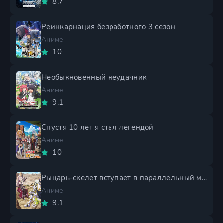
8.7
Реинкарнация безработного 3 сезон
Аниме
10
Необыкновенный неудачник
Аниме
9.1
Спустя 10 лет я стал легендой
Аниме
10
Рыцарь-скелет вступает в параллельный мир 2 сезон
Аниме
9.1