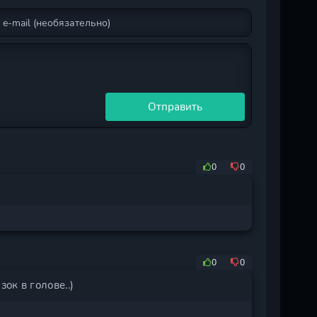
Отправить
0
0
0
0
ок в голове..)