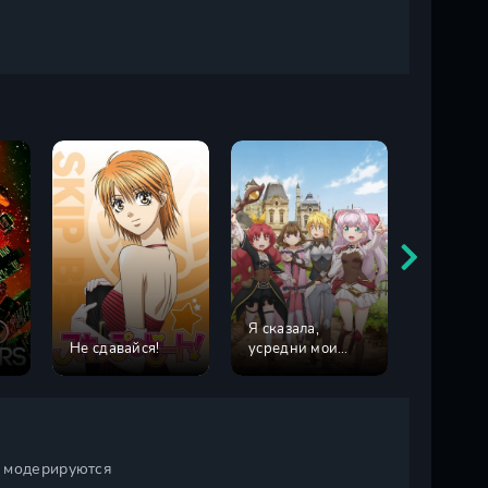
Я сказала,
Повесть 
Не сдавайся!
усредни мои
Золушке
способности!
и модерируются