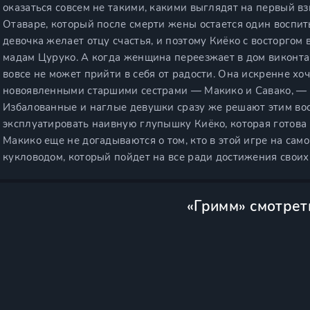
оказаться совсем не такими, какими выглядят на первый вз
Отаваре, который после смерти жены остается один воспит
девочка желает отцу счастья, и поэтому Киёко с восторгом 
мадам Цуруко. А когда женщина переезжает в дом виконта 
вовсе не может прийти в себя от радости. Она искренне хоч
новоявленными старшими сестрами — Макико и Савако, — и 
Избалованные и наглые девушки сразу же решают этим во
эксплуатировать наивную глупышку Киёко, которая готова
Макико еще не догадываются о том, кто в этой игре на сам
кукловодом, который пойдет на все ради достижения своих
«Гримм» смотрет