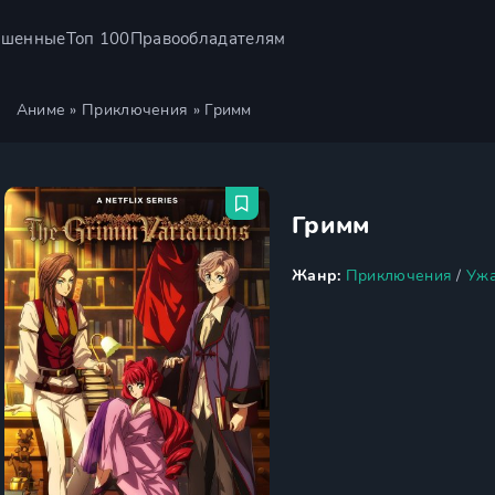
ршенные
Топ 100
Правообладателям
Аниме
»
Приключения
» Гримм
Гримм
Жанр:
Приключения
/
Уж