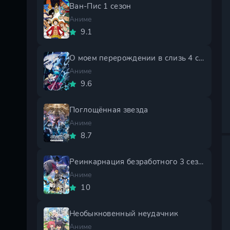
Ван-Пис 1 сезон
Аниме
9.1
О моем перерождении в слизь 4 сезон
Аниме
9.6
Поглощённая звезда
Аниме
8.7
Реинкарнация безработного 3 сезон
Аниме
10
Необыкновенный неудачник
Аниме