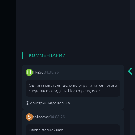
КОММЕНТАРИИ
Н
Никус
04.08.26
Одним монстром дело не ограничится - этого
следовало ожидать. Плохо дело, если
Монстрик Карамелька
S
solncevor
04.08.26
шляпа полнейшая