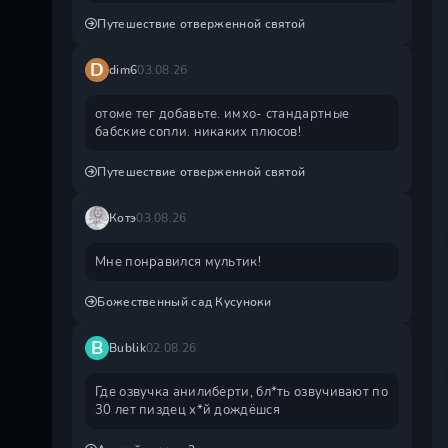
Путешествие отверженной святой
D
dim6
03.08.26
отоме тег добавьте. имхо- стандартные
бабские сопли. никаких плюсов!
Путешествие отверженной святой
Котэ
03.08.26
Мне понравился мультик!
Божественный сад Кусуноки
B
Bublik
02.08.26
Где озвучка анилиберти, бл*ть озвучивают по
30 лет пиздец х*й дождëшся