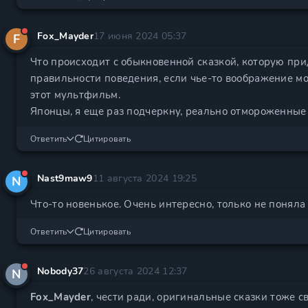
Fox_Mayder
17 июня 2024 05:37
F
Что происходит с обыкновенной сказкой, которую при
правильности поведения, если чье-то воображение м
этот мультфильм.
Японцы, я еще раз подчеркну, реально отмороженные 
Ответить
Цитировать
Nast9maw9
11 августа 2024 19:25
N
Что-то новенькое. Очень интересно, только не поняла 
Ответить
Цитировать
Nobody37
26 августа 2024 12:37
N
Fox_Mayder
, чести ради, оригинальные сказки тоже с