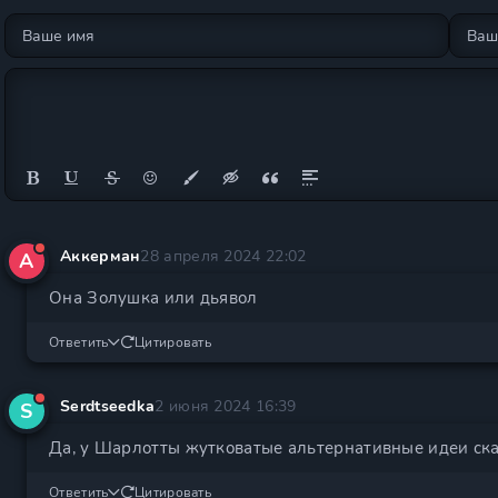
Аккерман
28 апреля 2024 22:02
А
Она Золушка или дьявол
Ответить
Цитировать
Serdtseedka
2 июня 2024 16:39
S
Да, у Шарлотты жутковатые альтернативные идеи сказ
Ответить
Цитировать