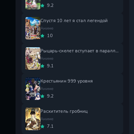
9.2
Спустя 10 лет я стал легендой
Аниме
10
Рыцарь-скелет вступает в параллельный мир 2 сезон
Аниме
9.1
Крестьянин 999 уровня
Аниме
9.2
Расхититель гробниц
Аниме
7.1