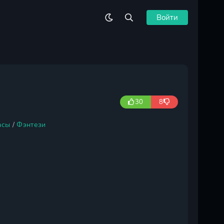
Войти
30
8
асы
/
Фэнтези