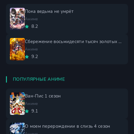
Пока ведьма не умрёт
Аниме
8.2
Сбережение восьмидесяти тысяч золотых монет в другом мире
Аниме
9.2
ПОПУЛЯРНЫЕ АНИМЕ
Ван-Пис 1 сезон
Аниме
9.1
О моем перерождении в слизь 4 сезон
Аниме