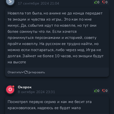
S
0
0
17 сентября 2024 21:04
Новелла топ была, но аниме не до конца передает
те эмоции и чувства из игры.. Это как по мне
минус. Да, события идут по новелле, но тут они
более сомкнуты что ли. Если хочется
проникнуться персонажами и историей, совету
пройти новеллу. На русском ее трудно найти, но
можно если постараться, либо через мод. Игра не
долгая. Займет не более 10 часов, но эмоции будут
на высоте
Ответить
Цитировать
Окорок
О
0
0
8 октября 2024 23:31
Посмотрел первую серию и как же бесит эта
красноволосая, надеюсь ее будет мало