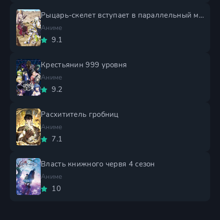
Рыцарь-скелет вступает в параллельный мир 2 сезон
Аниме
9.1
Крестьянин 999 уровня
Аниме
9.2
Расхититель гробниц
Аниме
7.1
Власть книжного червя 4 сезон
Аниме
10