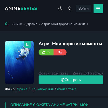
ANIME
SERIES
Войти
Аниме
»
Драма
» Атри: Мои дорогие моменты
Атри: Мои дорогие моменты
35
7
09 окт 2024, 22:11
8.3 / 10
3 907
7
Смотреть
Жанр:
Драма
/
Приключения
/
Фантастика
ОПИСАНИЕ СЮЖЕТА АНИМЕ «АТРИ: МОИ