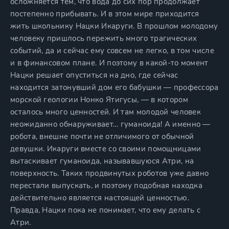
осложняется тем, что вода до сих пор продолжает
постепенно прибывать. И в этом мире приходится
жить школьнику Нацки Икаруги. В прошлом молодому
человеку пришлось пережить много трагических
событий, да и сейчас ему совсем не легко, в том числе
и в финансовом плане. И поэтому в какой-то момент
Нацки решает опуститься на дно, где сейчас
находится затонувший дом его бабушки — профессора
морской геологии Нонко Ятигусы, — в котором
осталось много ценностей. И там молодой человек
неожиданно обнаруживает… гуманоида! А именно —
робота, внешне почти не отличимого от обычной
девушки. Икаруги вместе со своими помощницами
вытаскивает гуманоида, называвшуюся Атри, на
поверхность. Таких продвинутых роботов уже давно
перестали выпускать, и поэтому подобная находка
действительно является настоящей ценностью.
Правда, Нацки пока не понимает, что ему делать с
Атри.