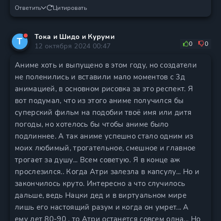
Ответить
Цитировать
Тока и Шидо и Куруми
Т
0
0
12 октября 2024 00:47
Аниме хоть и выпущено в этом году, но создатели
не поленились и вставили мало моментов с 3д
анимацией, в основном рисовка за это респект. Я
вот подумал, что из этого аниме получился бы
суперский фильм на подобии твоё имя или дитя
погоды, но хотелось бы чтобы аниме было
подлиннее. А так аниме успешно стало одним из
моих любимый, трогательное, смешное и главное
трогает за душу... Всем советую. Я в конце аж
прослезился.. Когда Атри залезла в капсулу... Но и
закончилось круто. Интересно а что случилось
дальше, ведь Нацки дед и в виртуальном мире
лишь его настоящий разум и когда он умрет... А
ему лет 80-90 , то Атри останется совсем одна... Но