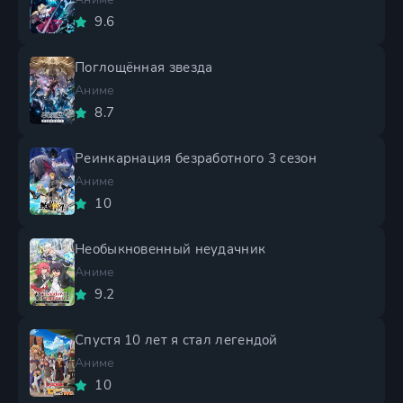
9.6
Поглощённая звезда
Аниме
8.7
Реинкарнация безработного 3 сезон
Аниме
10
Необыкновенный неудачник
Аниме
9.2
Спустя 10 лет я стал легендой
Аниме
10