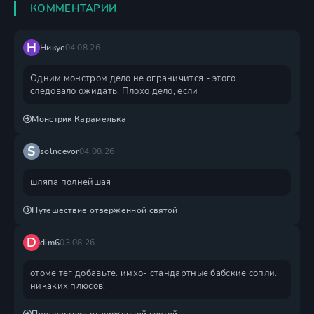
КОММЕНТАРИИ
Н
Никус
04.08.26
Одним монстром дело не ограничится - этого
следовало ожидать. Плохо дело, если
Монстрик Карамелька
S
solncevor
04.08.26
шляпа полнейшая
Путешествие отверженной святой
D
dim6
03.08.26
отоме тег добавьте. имхо- стандартные бабские сопли.
никаких плюсов!