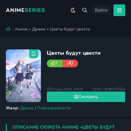
ANIME
SERIES
Войти
Аниме
»
Драма
» Цветы будут цвести
Цветы будут цвести
7
0
23 мар 2025, 10:15
10 / 10
502
0
Смотреть
Жанр:
Драма
/
Повседневность
ОПИСАНИЕ СЮЖЕТА АНИМЕ «ЦВЕТЫ БУДУТ