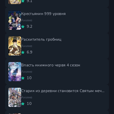
9.1
Крестьянин 999 уровня
Аниме
9.2
Расхититель гробниц
Аниме
6.9
Власть книжного червя 4 сезон
Аниме
10
Старик из деревни становится Святым мечом 2 сезон
Аниме
10