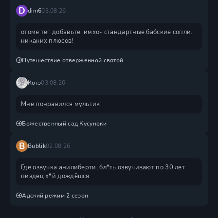
D
dim6
03.08.26
отоме тег добавьте. имхо- стандартные бабские сопли.
никаких плюсов!
Путешествие отверженной святой
Котэ
03.08.26
Мне понравился мультик!
Божественный сад Кусуноки
B
Bublik
02.08.26
Где озвучка анилиберти, бл*ть озвучивают по 30 лет
пиздец х*й дождëшся
Адский режим 2 сезон