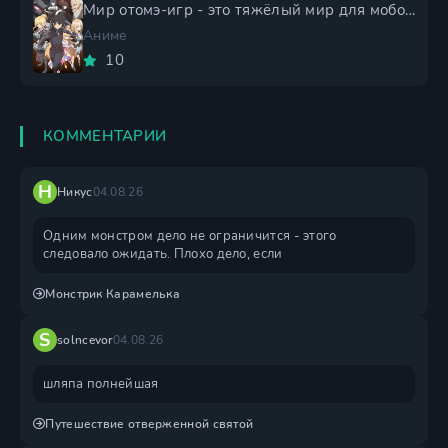
Мир отомэ-игр - это тяжёлый мир для мобов 2 сезон
Аниме
10
КОММЕНТАРИИ
Н
Никус
04.08.26
Одним монстром дело не ограничится - этого
следовало ожидать. Плохо дело, если
Монстрик Карамелька
S
solncevor
04.08.26
шляпа полнейшая
Путешествие отверженной святой