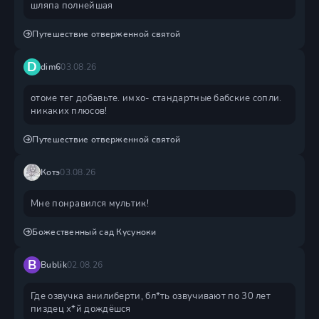
шляпа полнейшая
Путешествие отверженной святой
D
dim6
03.08.26
отоме тег добавьте. имхо- стандартные бабские сопли.
никаких плюсов!
Путешествие отверженной святой
Котэ
03.08.26
Мне понравился мультик!
Божественный сад Кусуноки
B
Bublik
02.08.26
Где озвучка анилиберти, бл*ть озвучивают по 30 лет
пиздец х*й дождëшся