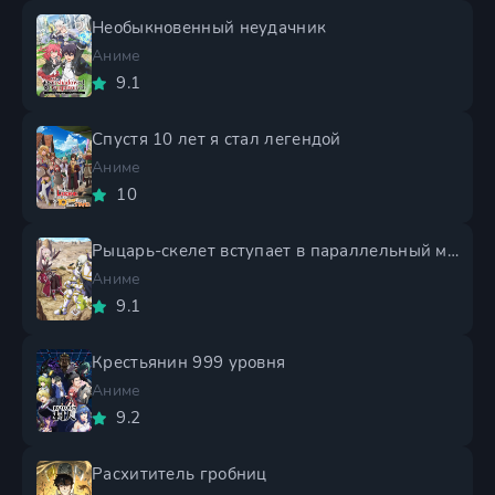
Необыкновенный неудачник
Аниме
9.1
Спустя 10 лет я стал легендой
Аниме
10
Рыцарь-скелет вступает в параллельный мир 2 сезон
Аниме
9.1
Крестьянин 999 уровня
Аниме
9.2
Расхититель гробниц