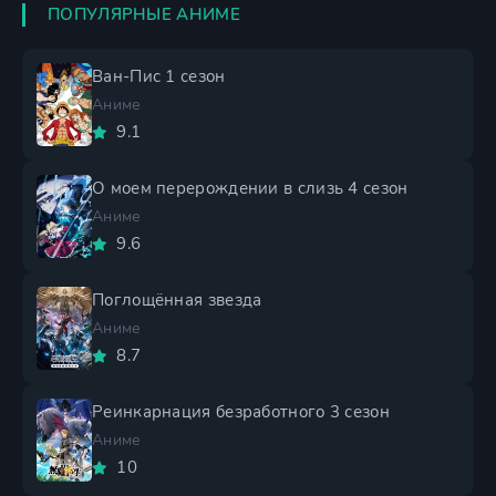
ПОПУЛЯРНЫЕ АНИМЕ
Ван-Пис 1 сезон
Аниме
9.1
О моем перерождении в слизь 4 сезон
Аниме
9.6
Поглощённая звезда
Аниме
8.7
Реинкарнация безработного 3 сезон
Аниме
10