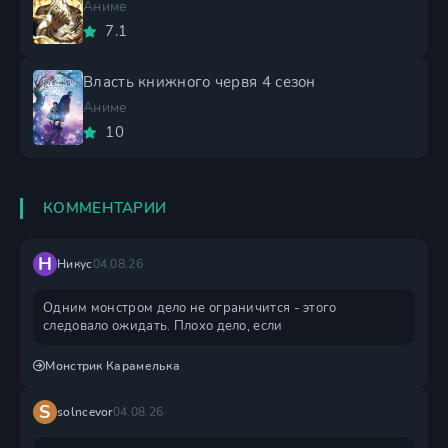
Аниме
7.1
Власть книжного червя 4 сезон
Аниме
10
КОММЕНТАРИИ
Н
Никус
04.08.26
Одним монстром дело не ограничится - этого
следовало ожидать. Плохо дело, если
Монстрик Карамелька
S
solncevor
04.08.26