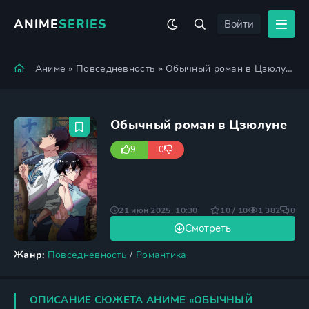
ANIME
SERIES
Войти
Аниме
»
Повседневность
» Обычный роман в Цзюлуне
Обычный роман в Цзюлуне
9
0
21 июн 2025, 10:30
10 / 10
1 382
0
Смотреть
Жанр:
Повседневность
/
Романтика
ОПИСАНИЕ СЮЖЕТА АНИМЕ «ОБЫЧНЫЙ