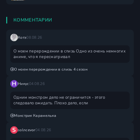
КОММЕНТАРИИ
Котэ
08.08.26
О моем перерождении в слизь Одно из очень немногих
аниме, что я пересматривал
О моем перерождении в слизь 4 сезон
Н
Никус
04.08.26
Одним монстром дело не ограничится - этого
следовало ожидать. Плохо дело, если
Монстрик Карамелька
S
solncevor
04.08.26