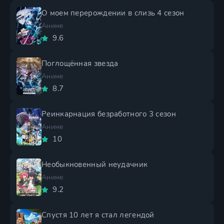
О моем перерождении в слизь 4 сезон
Аниме
9.6
Поглощённая звезда
Аниме
8.7
Реинкарнация безработного 3 сезон
Аниме
10
Необыкновенный неудачник
Аниме
9.2
Спустя 10 лет я стал легендой