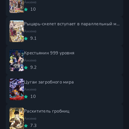
Аниме
10
Рыцарь-скелет вступает в параллельный мир 2 сезон
Аниме
9.1
Крестьянин 999 уровня
Аниме
9.2
Цугаи загробного мира
Аниме
10
Расхититель гробниц
Аниме
7.3