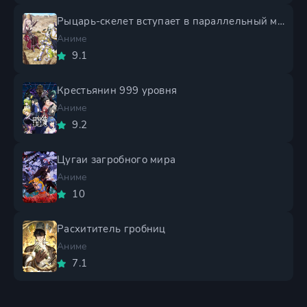
Рыцарь-скелет вступает в параллельный мир 2 сезон
Аниме
9.1
Крестьянин 999 уровня
Аниме
9.2
Цугаи загробного мира
Аниме
10
Расхититель гробниц
Аниме
7.1