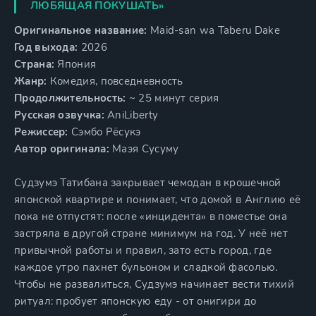
ЛЮБЯЩАЯ ПОКУШАТЬ»
Оригинальное название:
Maid-san wa Taberu Dake
Год выхода:
2026
Страна:
Япония
Жанр:
Комедия, повседневность
Продолжительность:
~ 25 минут серия
Русская озвучка:
AniLiberty
Режиссер:
Сэмбо Рёсукэ
Автор оригинала:
Маэя Сусуму
Судзумэ Татибана закрывает чемодан в крошечной
японской квартире и понимает, что домой в Англию её
пока не отпустят: после «инцидента» в поместье она
застряла в другой стране минимум на год. У неё нет
привычной работы и правил, зато есть город, где
каждое утро пахнет бульоном и сладкой фасолью.
Чтобы не развалиться, Судзумэ начинает вести тихий
ритуал: пробует японскую еду - от онигири до