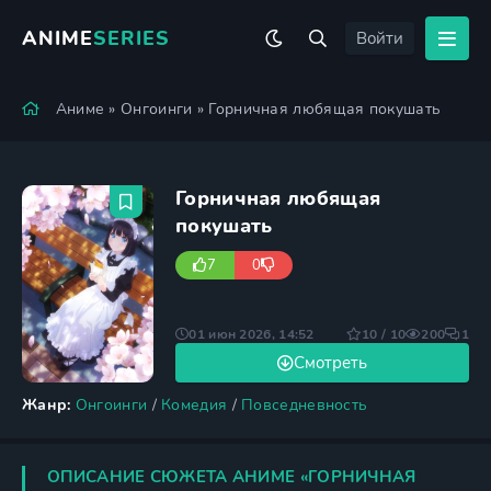
ANIME
SERIES
Войти
Аниме
»
Онгоинги
» Горничная любящая покушать
Горничная любящая
покушать
7
0
01 июн 2026, 14:52
10 / 10
200
1
Смотреть
Жанр:
Онгоинги
/
Комедия
/
Повседневность
ОПИСАНИЕ СЮЖЕТА АНИМЕ «ГОРНИЧНАЯ