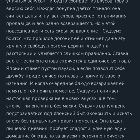
уличных закусок - и будто собирает из вкусов новую
версию себя. Каждая покупка даётся тяжело: она
считает деньги, путает слова, краснеет от внимания
продавцов и всё равно возвращается. Но у этой
повседневности есть скрытое давление - Судзумэ
боится, что прошлое догонит её и отнимет даже эту
хрупкую свободу, поэтому держит людей на
расстоянии и улыбается слишком правильно. Ставка
растёт: если она снова спрячется в одиночество, год в
Японии станет пустой паузой, а если позволит себе
дружбу, придётся честно назвать причину своего
изгнания. И когда очередное блюдо возвращает ей
память о той ночи в поместье, Судзумэ понимает -
настоящая проверка не в новых вкусах, а в том,
сможет ли она жить без маски. Судзумэ вынуждена
подстраиваться под японский быт, экономить и искать
опору без привычных правил поместья. Она ведёт
пищевой дневник: пробует сладости, уличную еду и
домашние блюда, но за вкусом постоянно прячется