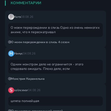
КОММЕНТАРИИ
Котэ
08.08.26
О моем перерождении в слизь Одно из очень немногих
аниме, что я пересматривал
О моем перерождении в слизь 4 сезон
Н
Никус
04.08.26
Одним монстром дело не ограничится - этого
следовало ожидать. Плохо дело, если
Монстрик Карамелька
S
solncevor
04.08.26
шляпа полнейшая