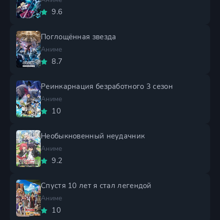
9.6
Поглощённая звезда
Аниме
8.7
Реинкарнация безработного 3 сезон
Аниме
10
Необыкновенный неудачник
Аниме
9.2
Спустя 10 лет я стал легендой
Аниме
10