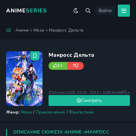
ANIME
SERIES
Войти
Аниме
»
Меха
» Макросс Дельта
Макросс Дельта
84
7
25 июн 2020, 20:36
9.2 / 10
24 968
1
Смотреть
Жанр:
Меха
/
Приключения
/
Фантастика
ОПИСАНИЕ СЮЖЕТА АНИМЕ «МАКРОСС