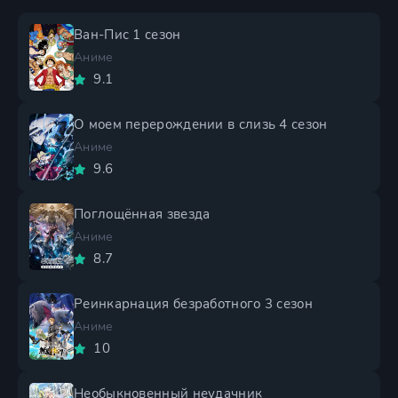
Ван-Пис 1 сезон
Аниме
9.1
О моем перерождении в слизь 4 сезон
Аниме
9.6
Поглощённая звезда
Аниме
8.7
Реинкарнация безработного 3 сезон
Аниме
10
Необыкновенный неудачник