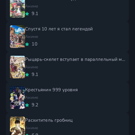
Аниме
9.1
Спустя 10 лет я стал легендой
Аниме
10
Рыцарь-скелет вступает в параллельный мир 2 сезон
Аниме
9.1
Крестьянин 999 уровня
Аниме
9.2
Расхититель гробниц
Аниме