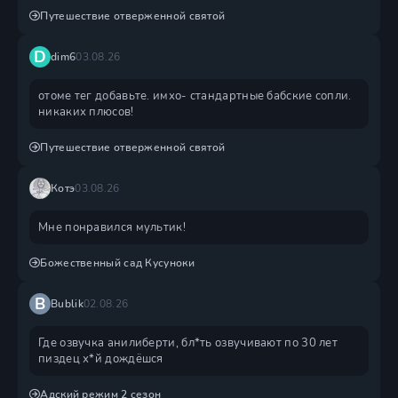
Путешествие отверженной святой
D
dim6
03.08.26
отоме тег добавьте. имхо- стандартные бабские сопли.
никаких плюсов!
Путешествие отверженной святой
Котэ
03.08.26
Мне понравился мультик!
Божественный сад Кусуноки
B
Bublik
02.08.26
Где озвучка анилиберти, бл*ть озвучивают по 30 лет
пиздец х*й дождëшся
Адский режим 2 сезон