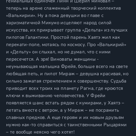
гениальных одиночек Линн и Шерил миновал –
теперь на арене слаженный творческий коллектив
«Валькирии». Ну а пока девушки во главе с
харизматичной Микумо исцеляют народ силой
искусства, их прикрывает группа «Дельта» из лучших
пилотов Галактики. Простой парень Хаятэ жил как
перекати-поле, мотаясь по космосу. Про «Валькирий»
и «Дельту» он слыхал, но не думал, что с ними
пересечется. А зря! Виноваты женщины -
неунывающая малышка Фрейя, больше всего на свете
любящая петь, и пилот Мираж – девушка красивая, но
сильно зажатая стремлением к совершенству. Судьба
приводит всех троих на планету Рагна, где кроются
ключи к выживанию человечества. У Фрейи
появляется шанс встать рядом с кумирами, у Хаятэ –
летать вместе с ветром, а у Мираж – не посрамить
славных предков. А еще героям и их новым друзьям
нужно как-то справиться с таинственными Рыцарями
– те вообще неясно чего хотят!