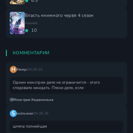
6.9
Власть книжного червя 4 сезон
Аниме
10
КОММЕНТАРИИ
Н
Никус
04.08.26
Одним монстром дело не ограничится - этого
следовало ожидать. Плохо дело, если
Монстрик Карамелька
S
solncevor
04.08.26
шляпа полнейшая