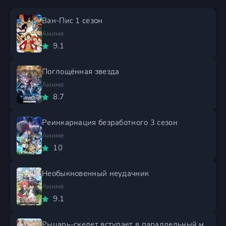
Ван-Пис 1 сезон
Аниме
9.1
Поглощённая звезда
Аниме
8.7
Реинкарнация безработного 3 сезон
Аниме
10
Необыкновенный неудачник
Аниме
9.1
Рыцарь-скелет вступает в параллельный мир 2 сезон