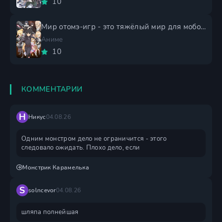
10
Мир отомэ-игр - это тяжёлый мир для мобов 2 сезон
Аниме
10
КОММЕНТАРИИ
Н
Никус
04.08.26
Одним монстром дело не ограничится - этого
следовало ожидать. Плохо дело, если
Монстрик Карамелька
S
solncevor
04.08.26
шляпа полнейшая