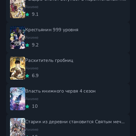
Аниме
9.1
Крестьянин 999 уровня
Аниме
9.2
Расхититель гробниц
Аниме
6.9
Власть книжного червя 4 сезон
Аниме
10
Старик из деревни становится Святым мечом 2 сезон
Аниме