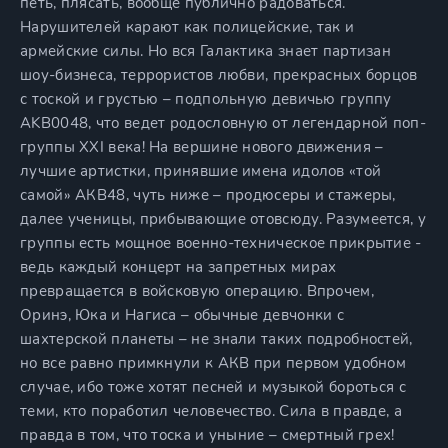
петь, плясать, вообще публично радоваться.
Нарушителей карают как полицейские, так и
армейские силы. Но вся Галактика знает партизан
шоу-бизнеса, террористов любви, прекрасных борцов
с тоской и грустью – подпольную девичью группу
AKB0048, что ведет родословную от легендарной поп-
группы XXI века! На вершине нового движения –
лучшие артистки, принявшие имена идолов «той
самой» АКВ48, чуть ниже – продюсеры и стажеры,
далее ученицы, прибывающие отовсюду. Разумеется, у
группы есть мощное военно-техническое прикрытие -
ведь каждый концерт на запретных мирах
превращается в войсковую операцию. Впрочем,
Оринэ, Юка и Нагиса – обычные девчонки с
шахтерской планеты – не знали таких подробностей,
но все равно примкнули к АКВ при первом удобном
случае, ибо тоже хотят песней и музыкой бороться с
теми, кто поработил человечество. Сила в правде, а
правда в том, что тоска и уныние – смертный грех!