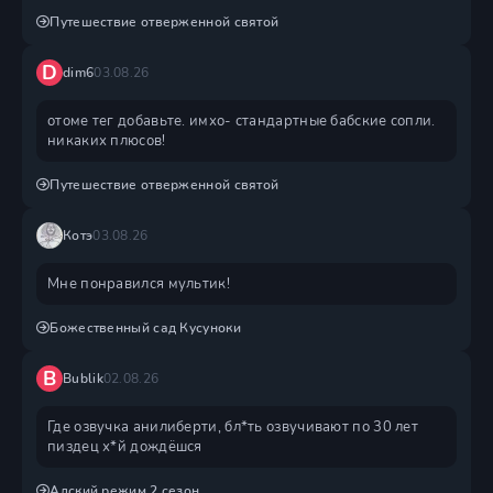
Путешествие отверженной святой
D
dim6
03.08.26
отоме тег добавьте. имхо- стандартные бабские сопли.
никаких плюсов!
Путешествие отверженной святой
Котэ
03.08.26
Мне понравился мультик!
Божественный сад Кусуноки
B
Bublik
02.08.26
Где озвучка анилиберти, бл*ть озвучивают по 30 лет
пиздец х*й дождëшся
Адский режим 2 сезон