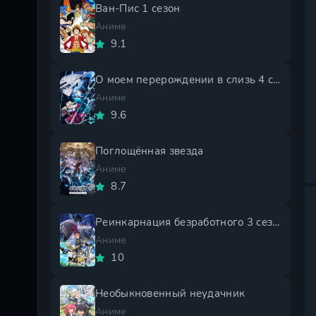
Ван-Пис 1 сезон
Аниме
9.1
О моем перерождении в слизь 4 сезон
Аниме
9.6
Поглощённая звезда
Аниме
8.7
Реинкарнация безработного 3 сезон
Аниме
10
Необыкновенный неудачник
Аниме