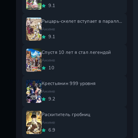
9.1
Рыцарь-скелет вступает в параллельный мир 2 сезон
Аниме
9.1
Спустя 10 лет я стал легендой
Аниме
10
Крестьянин 999 уровня
Аниме
9.2
Расхититель гробниц
Аниме
6.9