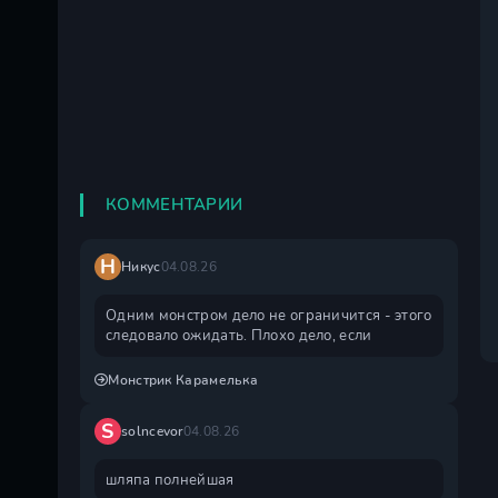
КОММЕНТАРИИ
Н
Никус
04.08.26
Одним монстром дело не ограничится - этого
следовало ожидать. Плохо дело, если
Монстрик Карамелька
S
solncevor
04.08.26
шляпа полнейшая