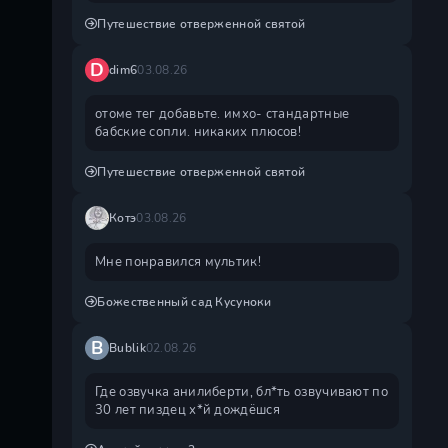
Путешествие отверженной святой
D
dim6
03.08.26
отоме тег добавьте. имхо- стандартные
бабские сопли. никаких плюсов!
Путешествие отверженной святой
Котэ
03.08.26
Мне понравился мультик!
Божественный сад Кусуноки
B
Bublik
02.08.26
Где озвучка анилиберти, бл*ть озвучивают по
30 лет пиздец х*й дождëшся