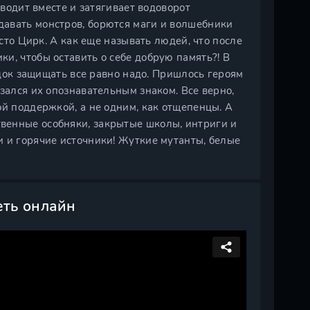
сводит вместе и затягивает водоворот
авать монстров, борются маги и волшебники
осто Цирк. А как еще называть людей, что после
и, чтобы оставить о себе добрую память?! В
рядок защищать все равно надо. Пришлось героям
зался их опознавательным знаком. Все верно,
ой поддержкой, а не одним, как отщепенцы. А
венные особняки, закрытые школы, интриги и
и и горячие источники! Жуткие мутанты, белые
еть онлайн