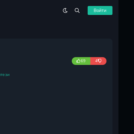
Войти
69
4
тези