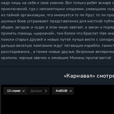
надо лишь на себя и свое умение. Вот только ребят вскоре 
приключений, где с непонятными злодеями, умеющими созд
из тайной организации, что именуется то ли Круг, то ли пр
шумных боев устраивают представление для местной публик
общем, загадок и чудес в этом мире хватает, а закон и по
принять помощь «циркачей», тем более что браслет Ная ока
поиски старых друзей и новых путей лучше вести с солидн
дальше веселую компанию ждут летающие корабли, таинст
расследования… а также новые друзья, безумные вечеринк
кролики, черные овечки и ожившие Моконы прилагаются!
«Карнавал» смотр