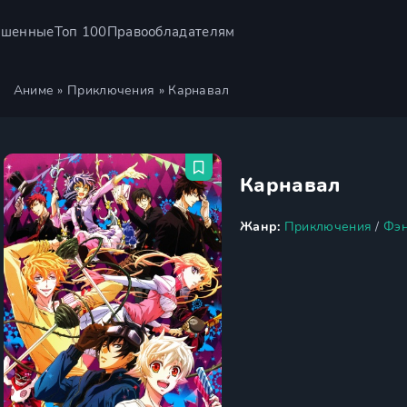
ршенные
Топ 100
Правообладателям
Аниме
»
Приключения
» Карнавал
Карнавал
Жанр:
Приключения
/
Фэн