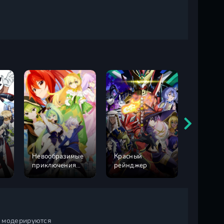
Невообразимые
Красный
Сияющи
приключения
рейнджер
сердца: 
перерождённого
хлеба ку
дворянина
везде то
и модерируются