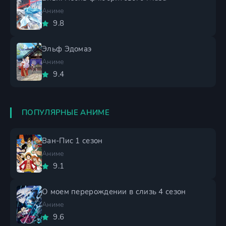
Аниме
9.8
Эльф Эдомаэ
Аниме
9.4
ПОПУЛЯРНЫЕ АНИМЕ
Ван-Пис 1 сезон
Аниме
9.1
О моем перерождении в слизь 4 сезон
Аниме
9.6