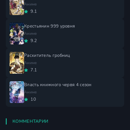
Аниме
9.1
Крестьянин 999 уровня
Аниме
9.2
Расхититель гробниц
Аниме
7.1
Власть книжного червя 4 сезон
Аниме
10
КОММЕНТАРИИ