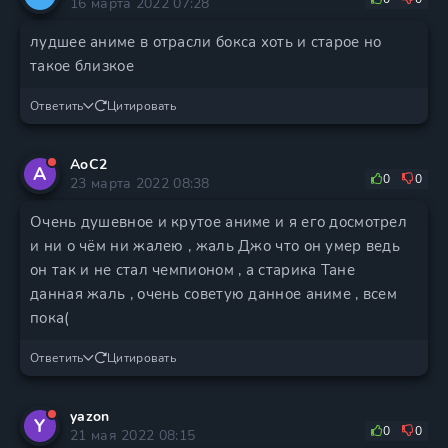
16 марта 2022 07:28
лудшее аниме в отрасли бокса хоть и старое но
такое близкое
Ответить
Цитировать
AoC2
A
0
0
23 марта 2022 08:38
Очень душевное и крутое аниме и я его досмотрел
и ни о чём ни жалею , жаль Джо что он умер ведь
он так и не стал чемпионом , а старика Тане
данная жаль , очень советую данное аниме , всем
пока(
Ответить
Цитировать
yazon
Y
0
0
21 мая 2022 08:15