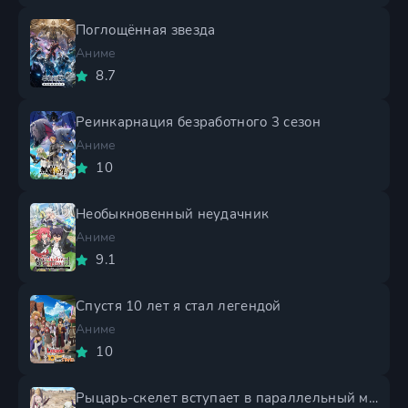
Поглощённая звезда
Аниме
8.7
Реинкарнация безработного 3 сезон
Аниме
10
Необыкновенный неудачник
Аниме
9.1
Спустя 10 лет я стал легендой
Аниме
10
Рыцарь-скелет вступает в параллельный мир 2 сезон