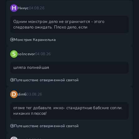
Н
Никус
04.08.26
Одним монстром дело не ограничится - этого
следовало ожидать. Плохо дело, если
Монстрик Карамелька
S
solncevor
04.08.26
шляпа полнейшая
Путешествие отверженной святой
D
dim6
03.08.26
отоме тег добавьте. имхо- стандартные бабские сопли.
никаких плюсов!
Путешествие отверженной святой