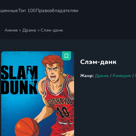
ршенные
Топ 100
Правообладателям
Аниме
»
Драма
» Слэм-данк
Слэм-данк
Жанр:
Драма
/
Комедия
/