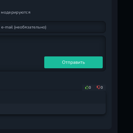
и модерируются
Отправить
0
0