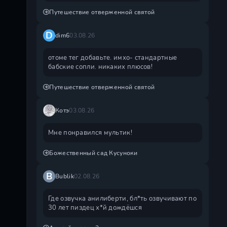
Путешествие отверженной святой
D
dim6
03.08.26
отоме тег добавьте. имхо- стандартные
бабские сопли. никаких плюсов!
Путешествие отверженной святой
Котэ
03.08.26
Мне понравился мультик!
Божественный сад Кусуноки
B
Bublik
02.08.26
Где озвучка анилиберти, бл*ть озвучивают по
30 лет пиздец х*й дождëшся