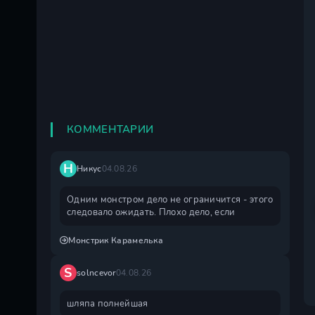
КОММЕНТАРИИ
Н
Никус
04.08.26
Одним монстром дело не ограничится - этого
следовало ожидать. Плохо дело, если
Монстрик Карамелька
S
solncevor
04.08.26
шляпа полнейшая