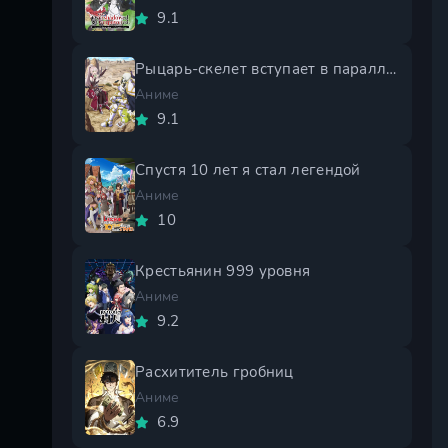
9.1
Рыцарь-скелет вступает в параллельный мир 2 сезон
Аниме
9.1
Спустя 10 лет я стал легендой
Аниме
10
Крестьянин 999 уровня
Аниме
9.2
Расхититель гробниц
Аниме
6.9