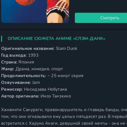
Смотреть
ОПИСАНИЕ СЮЖЕТА АНИМЕ «СЛЭМ-ДАНК»
Оригинальное название:
Slam Dunk
Год выхода:
1993
Страна:
Япония
Жанр:
Драма, комедия, спорт
Продолжительность:
~ 25 минут серия
Озвучивание:
Jam
Режиссер:
Нисидзава Нобутака
Автор оригинала:
Иноэ Такэхико
Ханамити Сакураги, правонарушитель и главарь банды, оч
том, что они отказывали ему целых пятьдесят раз. В первы
встретился с Харуко Акаги, девушкой своей мечты - она не о