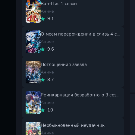
Ван-Пис 1 сезон
Аниме
9.1
О моем перерождении в слизь 4 сезон
Аниме
9.6
Поглощённая звезда
Аниме
8.7
Реинкарнация безработного 3 сезон
Аниме
10
Необыкновенный неудачник
Аниме