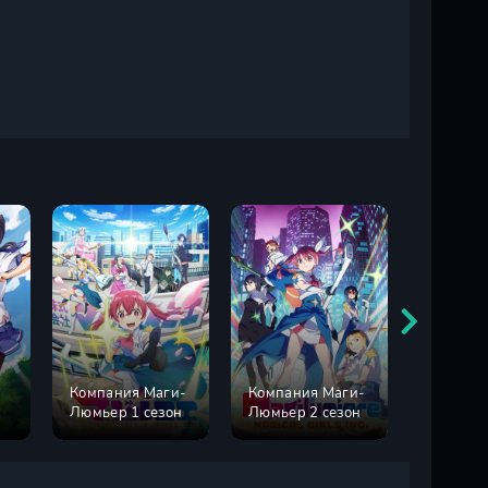
1
Компания Маги-
Компания Маги-
Моя
Люмьер 1 сезон
Люмьер 2 сезон
возлюбл
забыла с