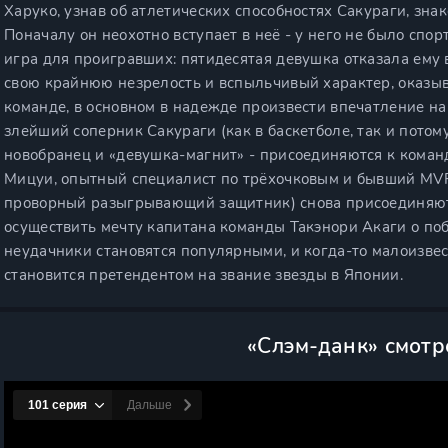
Харуко, узнав об атлетических способностях Сакураги, зна
Поначалу он неохотно вступает в неё - у него не было спорт
игра для проигравших: пятидесятая девушка отказала ему в
свою крайнюю незрелость и вспыльчивый характер, оказыв
команде, в основном в надежде произвести впечатление на 
злейший соперник Сакураги (как в баскетболе, так и потом
новобранец и «девушка-магнит» - присоединяются к команд
Мицуи, опытный специалист по трёхочковым и бывший MVP
проворный разыгрывающий защитник) снова присоединяютс
осуществить мечту капитана команды Такэнори Акаги о по
неудачники становятся популярными, и когда-то малоизве
становится претендентом на звание звезды в Японии.
«Слэм-данк» смотр