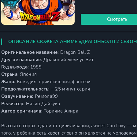
Смотреть
ОПИСАНИЕ СЮЖЕТА АНИМЕ «ДРАГОНБОЛЛ 2 СЕЗОН
Оригинальное название:
Dragon Ball Z
Другое название:
Драконий жемчуг Зет
Год выхода:
1989
Страна:
Япония
Жанр:
Комедия, приключения, фэнтези
Продолжительность:
~ 25 минут серия
Озвучивание:
Persona99
Режиссер:
Нисио Дайсукэ
Автор оригинала:
Торияма Акира
Высоко в горах, вдали от цивилизации, живет Сон Гоку — 
того, у ребенка есть хвост, словно он является не человек