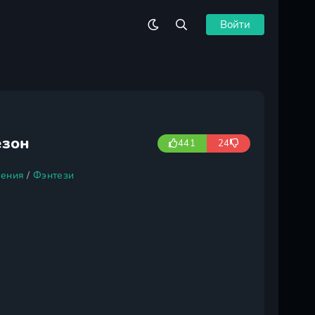
Войти
езон
441
24
ения
/
Фэнтези