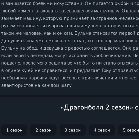
и занимается боевыми искусствами. Он питается рыбой и с
любой момент атаковать зазевавшегося мальчишку. Однажд
замечает машину, которую приминает за странное железное
рулем оказывается очаровательная Бульма, которая пытаетс
такой же человек, как и он сам. Бульма становится первой 
Дедушка Сона умер много лет назад, и с тех пор мальчик 
Бульму на обед, и девушка с радостью соглашается. Она 
если верить легендам, могут исполнить любое желание. 
подвале, после чего решила во что бы то ни стало отыска
в одиночку ей не справиться, и предлагает Гоку отправитьс
необычную парочку ждут веселые приключения и множеств
авантюристов на каждом шагу.
«Драгонболл 2 сезон» 
1 сезон
2 сезон
3 сезон
4 сезон
5 сезо