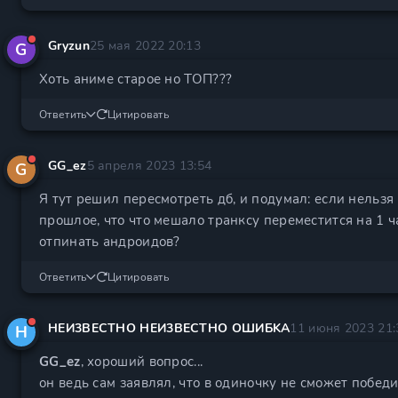
Gryzun
25 мая 2022 20:13
G
Хоть аниме старое но ТОП???
Ответить
Цитировать
GG_ez
5 апреля 2023 13:54
G
Я тут решил пересмотреть дб, и подумал: если нельз
прошлое, что что мешало транксу переместится на 1 ча
отпинать андроидов?
Ответить
Цитировать
HEИ3BECTHO HEИ3BEСТHО OШИБKА
11 июня 2023 21:
H
GG_ez
, хороший вопрос...
он ведь сам заявлял, что в одиночку не сможет победи