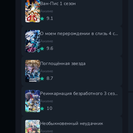
Ван-Пис 1 сезон
Аниме
9.1
О моем перерождении в слизь 4 сезон
Аниме
9.6
Поглощённая звезда
Аниме
8.7
Реинкарнация безработного 3 сезон
Аниме
10
Необыкновенный неудачник
Аниме