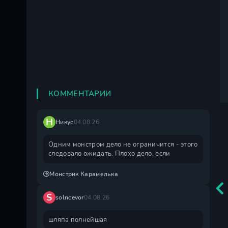
КОММЕНТАРИИ
Н
Никус
04.08.26
Одним монстром дело не ограничится - этого
следовало ожидать. Плохо дело, если
Монстрик Карамелька
S
solncevor
04.08.26
шляпа полнейшая