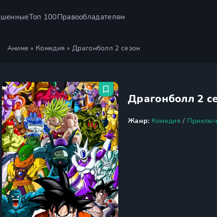
ршенные
Топ 100
Правообладателям
Аниме
»
Комедия
» Драгонболл 2 сезон
Драгонболл 2 с
Жанр:
Комедия
/
Приключ