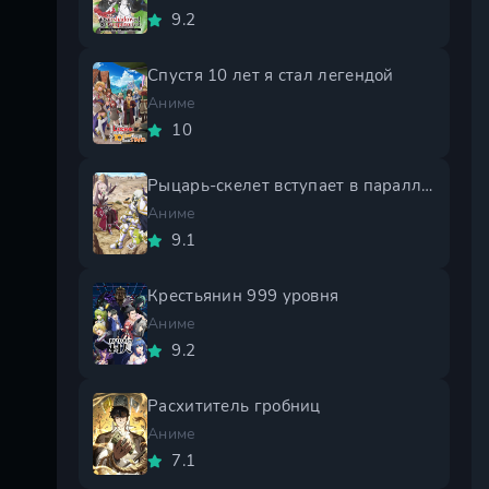
9.2
Спустя 10 лет я стал легендой
Аниме
10
Рыцарь-скелет вступает в параллельный мир 2 сезон
Аниме
9.1
Крестьянин 999 уровня
Аниме
9.2
Расхититель гробниц
Аниме
7.1