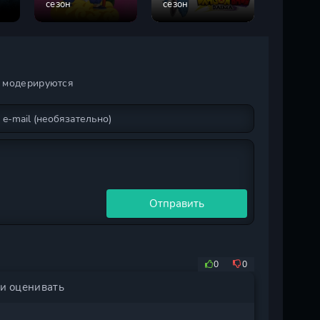
сезон
сезон
Супер: 
и модерируются
Отправить
0
0
ли оценивать