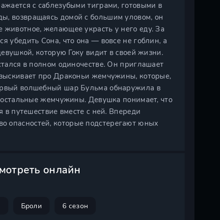
ражается с саблезубыми тиграми, готовыми в
ы, возвращаясь домой с большим уловом, он
 животное, желающее украсть у него еду. За
я убедить Сона, что она — вовсе не гоблин, а
девушкой, которую Гоку видит в своей жизни.
остался в полном одиночестве. Он приглашает
разыскивает про Драконьи жемчужины, которые,
Первый волшебный шар Бульма обнаружила в
ть остальные жемчужины. Девушка понимает, что
я в путешествие вместе с ней. Впереди
о опасностей, которые подстерегают юных
смотреть онлайн
н
Броли
6 сезон