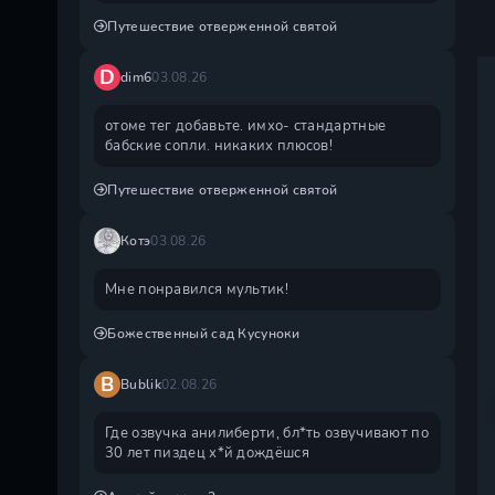
Путешествие отверженной святой
D
dim6
03.08.26
отоме тег добавьте. имхо- стандартные
бабские сопли. никаких плюсов!
Путешествие отверженной святой
Котэ
03.08.26
Мне понравился мультик!
Божественный сад Кусуноки
B
Bublik
02.08.26
Где озвучка анилиберти, бл*ть озвучивают по
30 лет пиздец х*й дождëшся