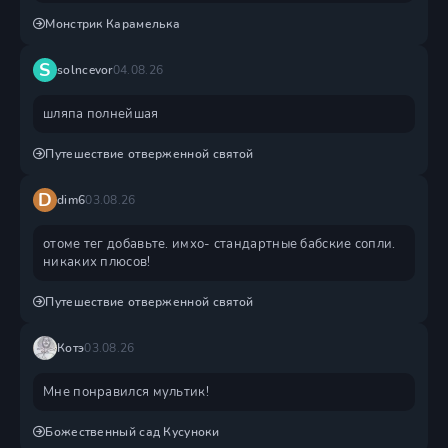
Монстрик Карамелька
S
solncevor
04.08.26
шляпа полнейшая
Путешествие отверженной святой
D
dim6
03.08.26
отоме тег добавьте. имхо- стандартные бабские сопли.
никаких плюсов!
Путешествие отверженной святой
Котэ
03.08.26
Мне понравился мультик!
Божественный сад Кусуноки