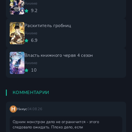
Аниме
9.2
Расхититель гробниц
Аниме
6.9
Власть книжного червя 4 сезон
Аниме
10
КОММЕНТАРИИ
Н
Никус
04.08.26
Одним монстром дело не ограничится - этого
следовало ожидать. Плохо дело, если