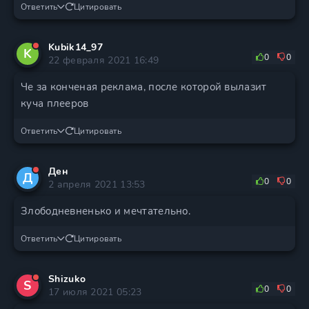
Ответить
Цитировать
Kubik14_97
K
0
0
22 февраля 2021 16:49
Че за конченая реклама, после которой вылазит
куча плееров
Ответить
Цитировать
Ден
Д
0
0
2 апреля 2021 13:53
Злободневненько и мечтательно.
Ответить
Цитировать
Shizuko
S
0
0
17 июля 2021 05:23