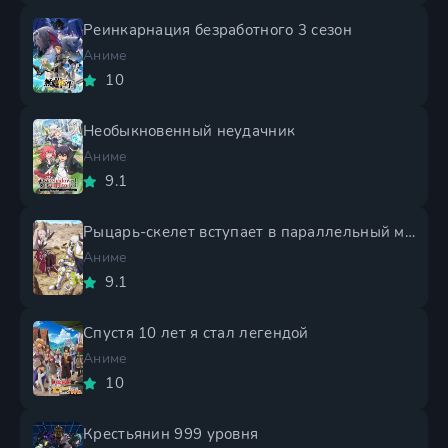
Реинкарнация безработного 3 сезон
Аниме
10
Необыкновенный неудачник
Аниме
9.1
Рыцарь-скелет вступает в параллельный мир 2 сезон
Аниме
9.1
Спустя 10 лет я стал легендой
Аниме
10
Крестьянин 999 уровня