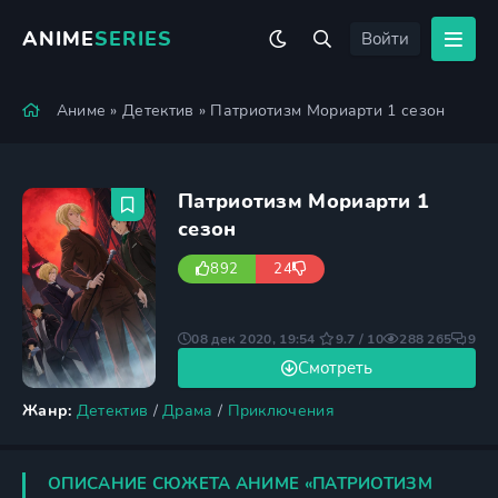
ANIME
SERIES
Войти
Аниме
»
Детектив
» Патриотизм Мориарти 1 сезон
Патриотизм Мориарти 1
сезон
892
24
08 дек 2020, 19:54
9.7 / 10
288 265
9
Смотреть
Жанр:
Детектив
/
Драма
/
Приключения
ОПИСАНИЕ СЮЖЕТА АНИМЕ «ПАТРИОТИЗМ