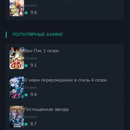
Аниме
9.6
ПОПУЛЯРНЫЕ АНИМЕ
Ван-Пис 1 сезон
Аниме
9.1
О моем перерождении в слизь 4 сезон
Аниме
9.6
Поглощённая звезда
Аниме
8.7