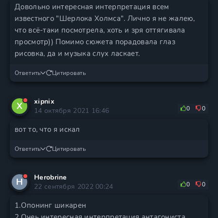
Довольно интересная интерпретация всем
известного "Шерлока Холмса". Лично я не жалею,
что всё-таки посмотрела, хоть и зря оттягивала
просмотр)) Помимо сюжета порадовала глаз
рисовка, да и музыка слух ласкает.
Ответить
Цитировать
xipnix
X
0
0
14 октября 2021 16:46
вот то, что я искал
Ответить
Цитировать
Herobrine
H
0
0
22 сентября 2022 00:24
1.Опонинг шикарен
2.Очеь интересная интерпретация антагониста