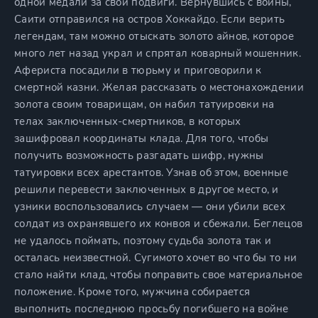
одной медали за свои подвиги. Вернувшись с войны,
Саити отправился на остров Хоккайдо. Если верить
легендам, там можно отыскать золото айнов, которое
много лет назад украл и спрятал коварный мошенник.
Афериста посадили в тюрьму и приговорили к
смертной казни. Желая рассказать о местонахождении
золота своим товарищам, он набил татуировки на
телах заключенных-смертников, в которых
зашифровал координаты клада. Для того, чтобы
получить возможность разгадать шифр, нужны
татуировки всех арестантов. Узнав об этом, военные
решили перевести заключенных в другое место, и
узники воспользовались случаем — они убили всех
солдат из охранявшего их конвоя и сбежали. Беглецов
не удалось поймать, поэтому судьба золота так и
осталась неизвестной. Сугимото хочет во что бы то ни
стало найти клад, чтобы поправить свое материальное
положение. Кроме того, мужчина собирается
выполнить последнюю просьбу погибшего на войне