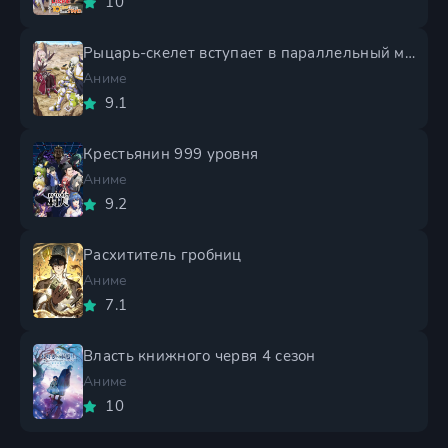
10
Рыцарь-скелет вступает в параллельный мир 2 сезон
Аниме
9.1
Крестьянин 999 уровня
Аниме
9.2
Расхититель гробниц
Аниме
7.1
Власть книжного червя 4 сезон
Аниме
10