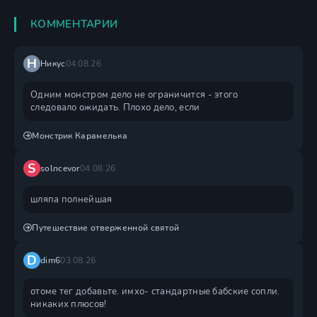
КОММЕНТАРИИ
Н
Никус
04.08.26
Одним монстром дело не ограничится - этого
следовало ожидать. Плохо дело, если
Монстрик Карамелька
S
solncevor
04.08.26
шляпа полнейшая
Путешествие отверженной святой
D
dim6
03.08.26
отоме тег добавьте. имхо- стандартные бабские сопли.
никаких плюсов!