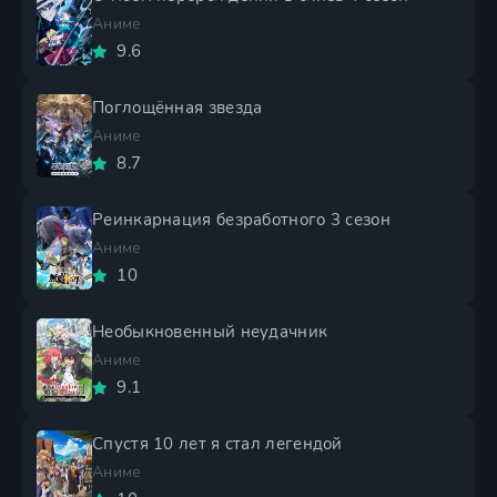
Аниме
9.6
Поглощённая звезда
Аниме
8.7
Реинкарнация безработного 3 сезон
Аниме
10
Необыкновенный неудачник
Аниме
9.1
Спустя 10 лет я стал легендой
Аниме