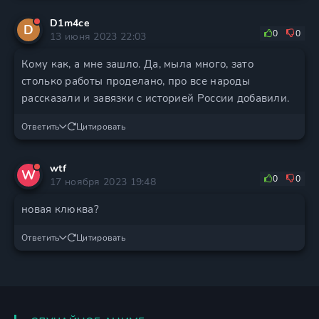
D1m4ce
D
0
0
13 июня 2023 22:03
Кому как, а мне зашло. Да, мыла много, зато
столько работы проделано, про все народы
рассказали и завязки с историей России добавили.
Ответить
Цитировать
wtf
W
0
0
17 ноября 2023 19:48
новая клюква?
Ответить
Цитировать