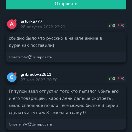
Отправить
arturka777
A
0
0
28 августа 2022 22:20
обидно было что русских в начале аниме в
дурачках поставили(
Ответить
Цитировать
gribiedov22811
G
0
0
27 мая 2023 20:50
Гг тупой взял отпустил того кто пытался убить его
и его товарищей , кароч лень дальше смотреть ,
мыло сплошное пошло , все можно было в 3 серии
сделать а тут аж 3 сезона а толку 0
Ответить
Цитировать