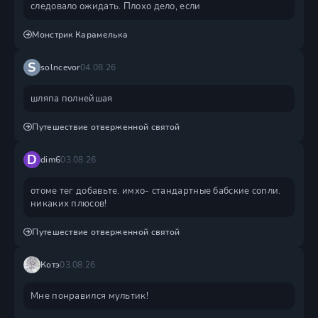
следовало ожидать. Плохо дело, если
Монстрик Карамелька
S
solncevor
04.08.26
шляпа полнейшая
Путешествие отверженной святой
D
dim6
03.08.26
отоме тег добавьте. имхо- стандартные бабские сопли.
никаких плюсов!
Путешествие отверженной святой
Котэ
03.08.26
Мне понравился мультик!