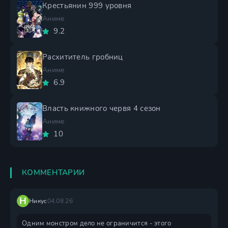
Крестьянин 999 уровня
Аниме
9.2
Расхититель гробниц
Аниме
6.9
Власть книжного червя 4 сезон
Аниме
10
КОММЕНТАРИИ
Н
Никус
04.08.26
Одним монстром дело не ограничится - этого