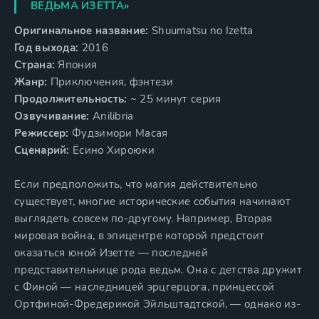
ВЕДЬМА ИЗЕТТА»
Оригинальное название:
Shuumatsu no Izetta
Год выхода:
2016
Страна:
Япония
Жанр:
Приключения, фэнтези
Продолжительность:
~ 25 минут серия
Озвучивание:
Anilibria
Режиссер:
Фудзимори Масая
Сценарий:
Ёсино Хироюки
Если предположить, что магия действительно
существует, многие исторические события начинают
выглядеть совсем по-другому. Например, Вторая
мировая война, в эпицентре которой предстоит
оказаться юной Изетте — последней
представительнице рода ведьм. Она с детства дружит
с Финой — наследницей эрцгерцога, принцессой
Ортфиной-Фредерикой Эйльштадтской, — однако из-