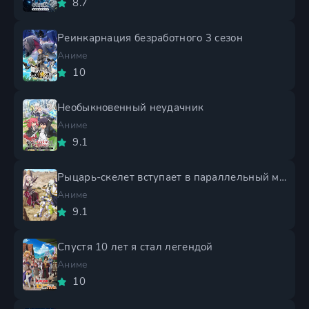
8.7
Реинкарнация безработного 3 сезон
Аниме
10
Необыкновенный неудачник
Аниме
9.1
Рыцарь-скелет вступает в параллельный мир 2 сезон
Аниме
9.1
Спустя 10 лет я стал легендой
Аниме
10