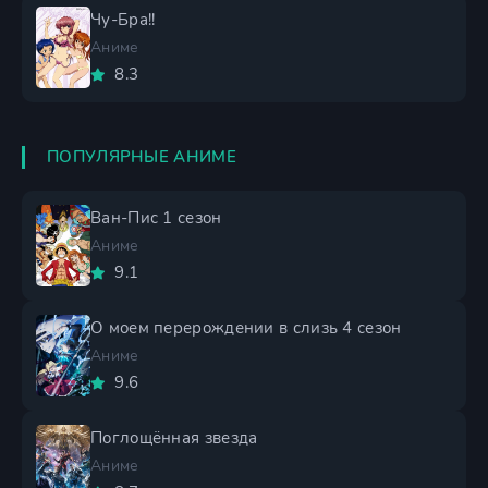
Чу-Бра!!
Аниме
8.3
ПОПУЛЯРНЫЕ АНИМЕ
Ван-Пис 1 сезон
Аниме
9.1
О моем перерождении в слизь 4 сезон
Аниме
9.6
Поглощённая звезда
Аниме