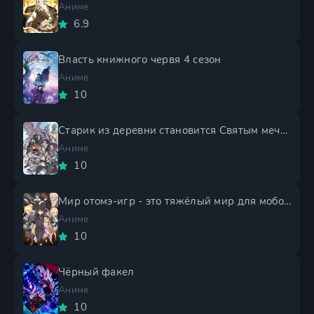
Аниме
6.9
Власть книжного червя 4 сезон
Аниме
10
Старик из деревни становится Святым мечом 2 сезон
Аниме
10
Мир отомэ-игр - это тяжёлый мир для мобов 2 сезон
Аниме
10
Чёрный факел
Аниме
10