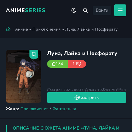
ANIME
SERIES
Войти
Аниме
»
Приключения
» Луна, Лайка и Носферату
Луна, Лайка и Носферату
184
11
04 дек 2021, 09:47
9.4 / 10
41 751
11
Смотреть
Жанр:
Приключения
/
Фантастика
ОПИСАНИЕ СЮЖЕТА АНИМЕ «ЛУНА, ЛАЙКА И