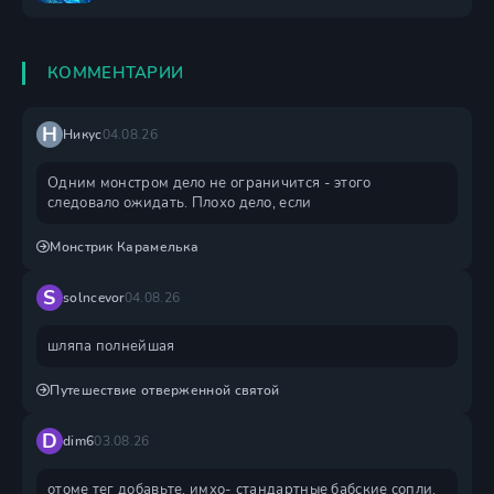
КОММЕНТАРИИ
Н
Никус
04.08.26
Одним монстром дело не ограничится - этого
следовало ожидать. Плохо дело, если
Монстрик Карамелька
S
solncevor
04.08.26
шляпа полнейшая
Путешествие отверженной святой
D
dim6
03.08.26
отоме тег добавьте. имхо- стандартные бабские сопли.