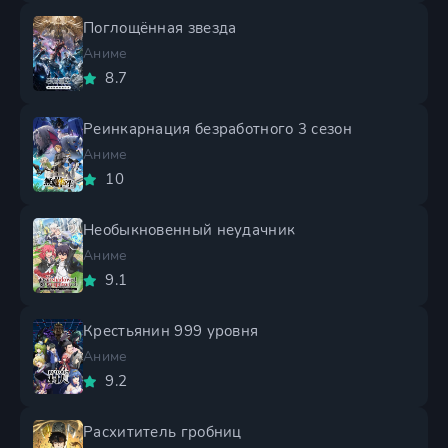
Поглощённая звезда
Аниме
8.7
Реинкарнация безработного 3 сезон
Аниме
10
Необыкновенный неудачник
Аниме
9.1
Крестьянин 999 уровня
Аниме
9.2
Расхититель гробниц