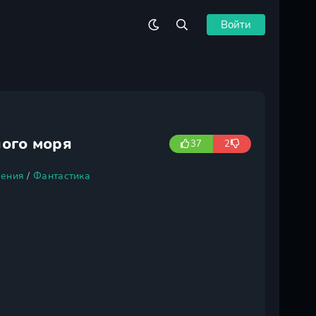
Войти
ного моря
37
2
ения
/
Фантастика