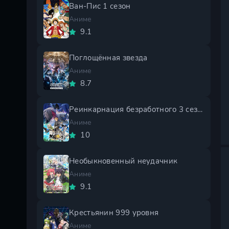
Ван-Пис 1 сезон
Аниме
9.1
Поглощённая звезда
Аниме
8.7
Реинкарнация безработного 3 сезон
Аниме
10
Необыкновенный неудачник
Аниме
9.1
Крестьянин 999 уровня
Аниме