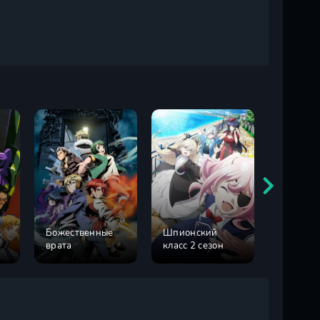
Божественные
Шпионский
Шпионс
врата
класс 2 сезон
класс 1 