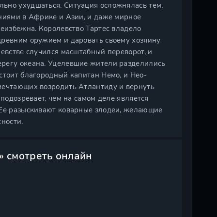
ьно ухудшаться. Ситуация осложнялась тем,
ониями в Африке и Азии, и даже мирное
неизбежна. Королевство Тартес владело
древним оружием и даровать своему хозяину
левстве случился масштабный переворот, и
ерегу океана. Уцелевшие жители разделились
стоит благородный капитан Немо, и Нео-
мечтающих возродить Атлантиду и вернуть
 подозревает, чем на самом деле является
 Ее разыскивают коварные злодеи, желающие
сности.
» смотреть онлайн