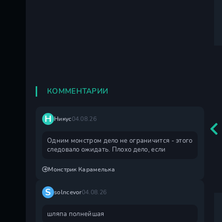
КОММЕНТАРИИ
Н
Никус
04.08.26
Одним монстром дело не ограничится - этого
следовало ожидать. Плохо дело, если
Монстрик Карамелька
S
solncevor
04.08.26
шляпа полнейшая