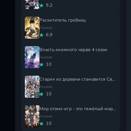
9.2
Расхититель гробниц
Аниме
6.9
Власть книжного червя 4 сезон
Аниме
10
Старик из деревни становится Святым мечом 2 сезон
Аниме
10
Мир отомэ-игр - это тяжёлый мир для мобов 2 сезон
Аниме
10