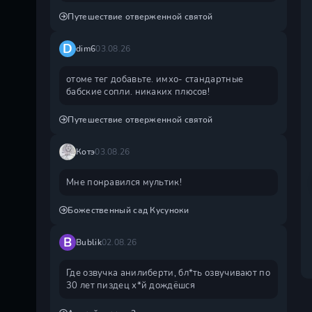
Путешествие отверженной святой
D
dim6
03.08.26
отоме тег добавьте. имхо- стандартные
бабские сопли. никаких плюсов!
Путешествие отверженной святой
Котэ
03.08.26
Мне понравился мультик!
Божественный сад Кусуноки
B
Bublik
02.08.26
Где озвучка анилиберти, бл*ть озвучивают по
30 лет пиздец х*й дождëшся