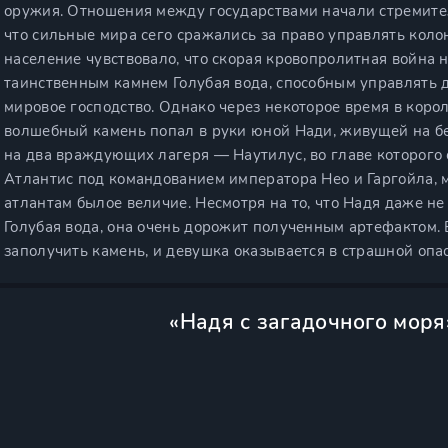
оружия. Отношения между государствами начали стремител
что сильные мира сего сражались за право управлять кол
население чувствовало, что скорая кровопролитная война 
таинственным камнем Голубая вода, способным управлять 
мировое господство. Однако через некоторое время в коро
волшебный камень попал в руки юной Нади, живущей на б
на два враждующих лагеря — Наутилус, во главе которого 
Атлантис под командованием императора Нео и Гаргойла, 
атлантам былое величие. Несмотря на то, что Надя даже не
Голубая вода, она очень дорожит полученным артефактом.
заполучить камень, и девушка оказывается в страшной опа
«Надя с загадочного моря