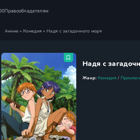
00
Правообладателям
Аниме
»
Комедия
» Надя с загадочного моря
Надя с загадоч
Жанр:
Комедия
/
Приключ