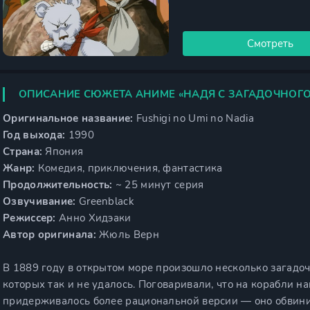
Смотреть
ОПИСАНИЕ СЮЖЕТА АНИМЕ «НАДЯ С ЗАГАДОЧНОГО
Оригинальное название:
Fushigi no Umi no Nadia
Год выхода:
1990
Страна:
Япония
Жанр:
Комедия, приключения, фантастика
Продолжительность:
~ 25 минут серия
Озвучивание:
Greenblack
Режиссер:
Анно Хидэаки
Автор оригинала:
Жюль Верн
В 1889 году в открытом море произошло несколько загадо
которых так и не удалось. Поговаривали, что на корабли н
придерживалось более рациональной версии — оно обвини