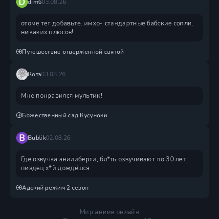
D
dim6
03.08.26
отоме тег добавьте. имхо- стандартные бабские сопли.
никаких плюсов!
Путешествие отверженной святой
Котэ
03.08.26
Мне понравился мультик!
Божественный сад Кусуноки
B
Bublik
02.08.26
Где озвучка анилиберти, бл*ть озвучивают по 30 лет
пиздец х*й дождëшся
Адский режим 2 сезон
Мир аниме онлайн