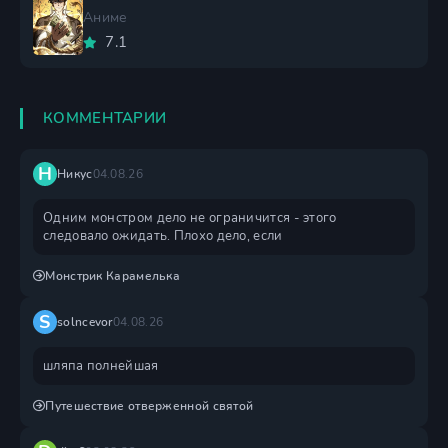
Аниме
7.1
КОММЕНТАРИИ
Н
Никус
04.08.26
Одним монстром дело не ограничится - этого
следовало ожидать. Плохо дело, если
Монстрик Карамелька
S
solncevor
04.08.26
шляпа полнейшая
Путешествие отверженной святой