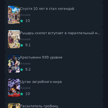
Спустя 10 лет я стал легендой
Аниме
10
Рыцарь-скелет вступает в параллельный мир 2 сезон
Аниме
9.1
Крестьянин 999 уровня
Аниме
9.2
Цугаи загробного мира
Аниме
10
Расхититель гробниц