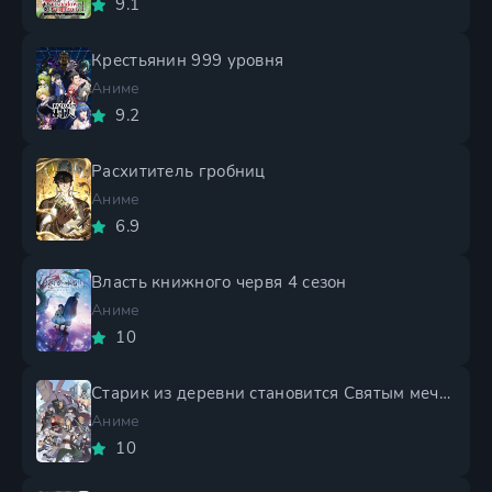
9.1
Крестьянин 999 уровня
Аниме
9.2
Расхититель гробниц
Аниме
6.9
Власть книжного червя 4 сезон
Аниме
10
Старик из деревни становится Святым мечом 2 сезон
Аниме
10