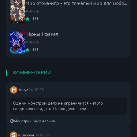
Мир отомэ-игр - это тяжёлый мир для мобов 2 сезон
Аниме
10
Чёрный факел
Аниме
10
КОММЕНТАРИИ
Н
Никус
04.08.26
Одним монстром дело не ограничится - этого
следовало ожидать. Плохо дело, если
Монстрик Карамелька
S
solncevor
04.08.26