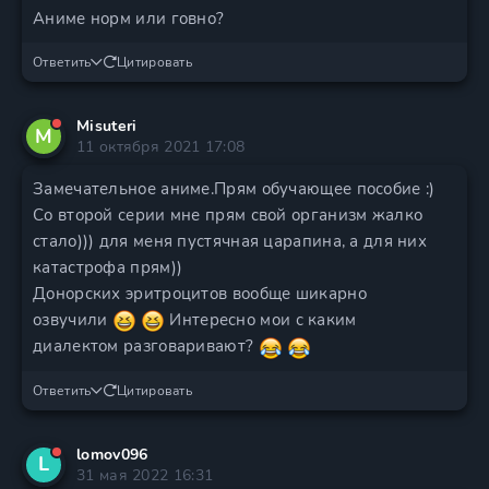
Аниме норм или говно?
Ответить
Цитировать
Misuteri
M
11 октября 2021 17:08
Замечательное аниме.Прям обучающее пособие :)
Со второй серии мне прям свой организм жалко
стало))) для меня пустячная царапина, а для них
катастрофа прям))
Донорских эритроцитов вообще шикарно
озвучили
Интересно мои с каким
диалектом разговаривают?
Ответить
Цитировать
lomov096
L
31 мая 2022 16:31