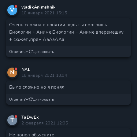
vladikAnimshnik
V
10 января 2021 15:15
Очень сложна в понятии,ведь ты смотришь
Биологии + Аниме.Биологии + Аниме вперемешку
+ сюжет ,прям АаАаААа
Ответить
Цитировать
NAL
N
18 января 2021 18:04
Было сложно но я понял
Ответить
Цитировать
TaDwEx
T
2 февраля 2021 12:05
Не понел обьясните