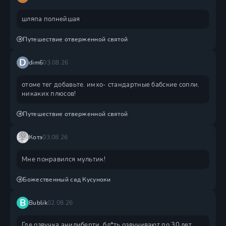
шляпа полнейшая
Путешествие отверженной святой
D
dim6
03.08.26
отоме тег добавьте. имхо- стандартные бабские сопли.
никаких плюсов!
Путешествие отверженной святой
Котэ
03.08.26
Мне понравился мультик!
Божественный сад Кусуноки
B
Bublik
02.08.26
Где озвучка анилиберти, бл*ть озвучивают по 30 лет