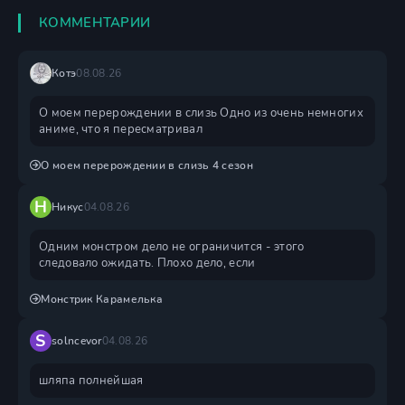
КОММЕНТАРИИ
Котэ
08.08.26
О моем перерождении в слизь Одно из очень немногих
аниме, что я пересматривал
О моем перерождении в слизь 4 сезон
Н
Никус
04.08.26
Одним монстром дело не ограничится - этого
следовало ожидать. Плохо дело, если
Монстрик Карамелька
S
solncevor
04.08.26
шляпа полнейшая