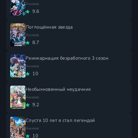
Аниме
9.6
Поглощённая звезда
Аниме
8.7
Реинкарнация безработного 3 сезон
Аниме
10
Необыкновенный неудачник
Аниме
9.2
Спустя 10 лет я стал легендой
Аниме
10