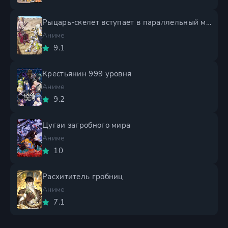
Рыцарь-скелет вступает в параллельный мир 2 сезон
Аниме
9.1
Крестьянин 999 уровня
Аниме
9.2
Цугаи загробного мира
Аниме
10
Расхититель гробниц
Аниме
7.1