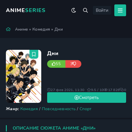
ANIME
SERIES
Войти
Аниме
»
Комедия
» Дни
Дни
55
3
27 фев 2021, 11:30
9.5 / 10
17 826
0
Смотреть
Жанр:
Комедия
/
Повседневность
/
Спорт
ОПИСАНИЕ СЮЖЕТА АНИМЕ «ДНИ»