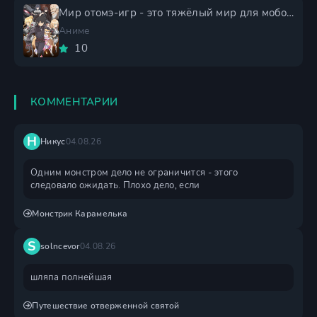
Мир отомэ-игр - это тяжёлый мир для мобов 2 сезон
Аниме
10
КОММЕНТАРИИ
Н
Никус
04.08.26
Одним монстром дело не ограничится - этого
следовало ожидать. Плохо дело, если
Монстрик Карамелька
S
solncevor
04.08.26
шляпа полнейшая
Путешествие отверженной святой