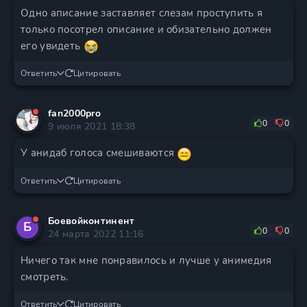
Одно аписание заставляет слезам проступить я
только посотрел описание и обизательно должен
его увидеть
Ответить
Цитировать
fan2000pro
0
0
9 июля 2021 18:38
У анидаб голоса смешиваются
Ответить
Цитировать
Боевойконтинент
Б
0
0
24 марта 2022 11:16
Ничего так мне понравилось и лучше у анимедия
смотреть.
Ответить
Цитировать