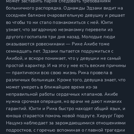
может заставить парня следовать требованиям
больничного распорядка. Однажды Эдзаки видит на
соседнем балконе очаровательную девушку и решает
во чтобы то ни стало познакомиться с ней. Юити
узнает, что загадочную незнакомку перевели из
другого госпиталя три дня назад. Молодые люди
оказываются ровесниками — Рике Акибе тоже
семнадцать лет. Эдзаки пытается подружиться с
Акибой, и вскоре понимает, что у девушки не самый
простой характер. И на это у нее есть веские причины
— практически всю свою жизнь Рика провела в
различных больницах. Кроме того, девушка знает, что
может умереть в ближайшее время из-за
неправильной работы сердечных клапанов. Акибе
нужна срочная операция, но врачи не дают никаких
гарантий. Юити и Рика быстро находят общий язык, и
юноша старается помочь новой подруге. Хирург Горо
Нацумэ наблюдает за зарождающимися отношениями
подростков, с горечью вспоминая о главной трагедии