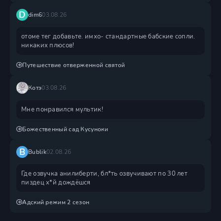
D
dim6
03.08.26
отоме тег добавьте. имхо- стандартные бабские сопли.
никаких плюсов!
Путешествие отверженной святой
Котэ
03.08.26
Мне понравился мультик!
Божественный сад Кусуноки
B
Bublik
02.08.26
Где озвучка анилиберти, бл*ть озвучивают по 30 лет
пиздец х*й дождëшся
Адский режим 2 сезон