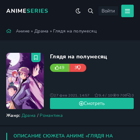
ANIME
SERIES
Войти
Аниме
»
Драма
» Глядя на полумесяц
Глядя на полумесяц
49
3
27 фев 2021, 14:57
9.4 / 10
9 706
3
Смотреть
Жанр:
Драма
/
Романтика
ОПИСАНИЕ СЮЖЕТА АНИМЕ «ГЛЯДЯ НА