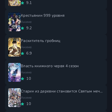
9.1
Крестьянин 999 уровня
Аниме
9.2
Расхититель гробниц
Аниме
6.9
Власть книжного червя 4 сезон
Аниме
10
Старик из деревни становится Святым мечом 2 сезон
Аниме
10