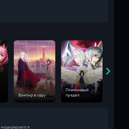
Платиновый
Вампир в саду
предел
Змеиное
и модерируются