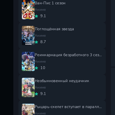
Ван-Пис 1 сезон
Аниме
9.1
Поглощённая звезда
Аниме
8.7
Реинкарнация безработного 3 сезон
Аниме
10
Необыкновенный неудачник
Аниме
9.1
Рыцарь-скелет вступает в параллельный мир 2 сезон
Аниме