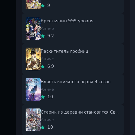
9
Крестьянин 999 уровня
Аниме
9.2
Расхититель гробниц
Аниме
6.9
Власть книжного червя 4 сезон
Аниме
10
Старик из деревни становится Святым мечом 2 сезон
Аниме
10