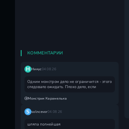
КОММЕНТАРИИ
Н
Никус
04.08.26
Одним монстром дело не ограничится - этого
следовало ожидать. Плохо дело, если
Монстрик Карамелька
S
solncevor
04.08.26
шляпа полнейшая