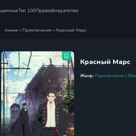
ршенные
Топ 100
Правообладателям
Аниме
»
Приключения
» Красный Марс
Красный Марс
Жанр:
Приключения
/
Фан