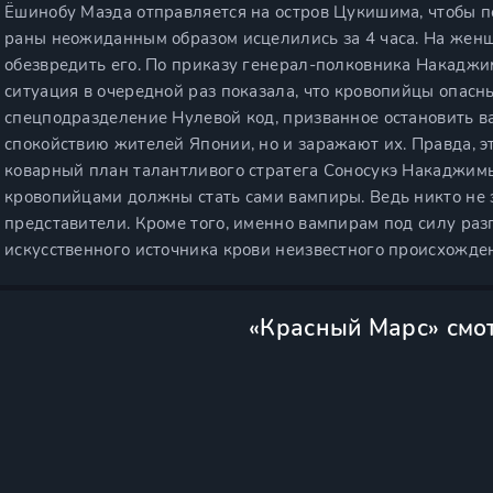
Ёшинобу Маэда отправляется на остров Цукишима, чтобы по
раны неожиданным образом исцелились за 4 часа. На женщ
обезвредить его. По приказу генерал-полковника Накаджи
ситуация в очередной раз показала, что кровопийцы опасны
спецподразделение Нулевой код, призванное остановить в
спокойствию жителей Японии, но и заражают их. Правда, 
коварный план талантливого стратега Соносукэ Накаджимы 
кровопийцами должны стать сами вампиры. Ведь никто не зн
представители. Кроме того, именно вампирам под силу ра
искусственного источника крови неизвестного происхожде
«Красный Марс» смо