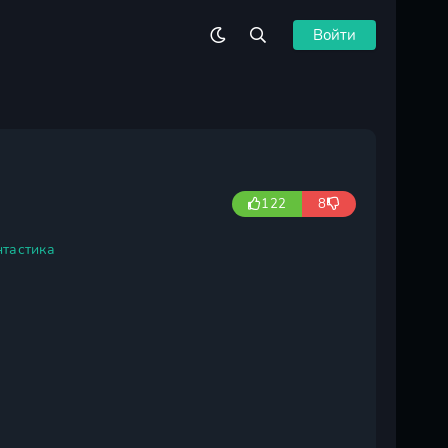
Войти
122
8
тастика