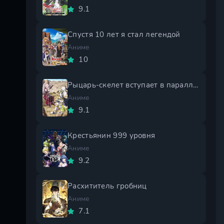
9.1
Спустя 10 лет я стал легендой
Аниме
10
Рыцарь-скелет вступает в параллельный мир 2 сезон
Аниме
9.1
Крестьянин 999 уровня
Аниме
9.2
Расхититель гробниц
Аниме
7.1