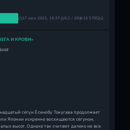
17 июн 2021, 18:37
8.2 / 10
15 576
2
ЕГА И КРОВИ»
lood
тнадцатый сёгун Ёсинобу Токугава продолжает
ели Японии искренне восхищаются сёгуном,
алых высот. Однако так считают далеко не все.