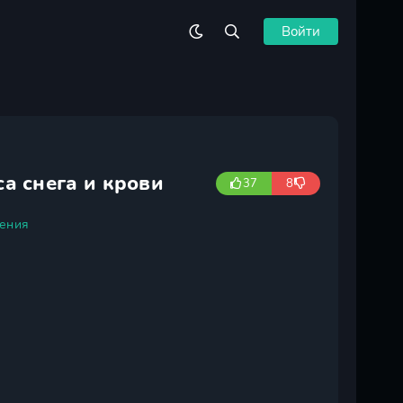
Войти
а снега и крови
37
8
ения