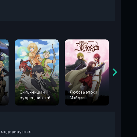
Сильнейший
Любовь эпохи
Дочь мо
мудрец низшей
Мэйдзи
мачехи -
эмблемы
бывшая 
и модерируются