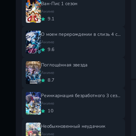
Ван-Пис 1 сезон
Аниме
9.1
О моем перерождении в слизь 4 сезон
Аниме
9.6
Поглощённая звезда
Аниме
8.7
Реинкарнация безработного 3 сезон
Аниме
10
Необыкновенный неудачник
Аниме