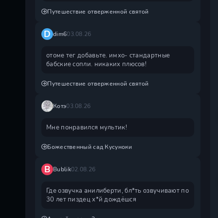
Путешествие отверженной святой
D
dim6
03.08.26
отоме тег добавьте. имхо- стандартные
бабские сопли. никаких плюсов!
Путешествие отверженной святой
Котэ
03.08.26
Мне понравился мультик!
Божественный сад Кусуноки
B
Bublik
02.08.26
Где озвучка анилиберти, бл*ть озвучивают по
30 лет пиздец х*й дождëшся