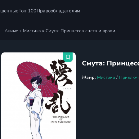
ршенные
Топ 100
Правообладателям
Аниме
»
Мистика
» Смута: Принцесса снега и крови
Смута: Принцесс
Жанр:
Мистика
/
Приключ