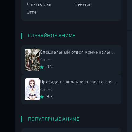
Фантастика
Фэнтези
Этти
СЛУЧАЙНОЕ АНИМЕ
Специальный отдел криминальных расследований: Токунана
Аниме
8.2
Президент школьного совета моя невеста 1 сезон
Аниме
9.3
ПОПУЛЯРНЫЕ АНИМЕ