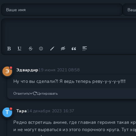
Эдвардир
19 июня 2021 08:58
Э
Ну что вы сделали?! Я ведь теперь реву-у-у-у-у!!!!!
Ответить
Цитировать
Тара
14 декабря 2023 16:37
Т
Редко встретишь аниме, где главная героиня такая кр
и не могут вырваться из этого порочного круга. Тут х