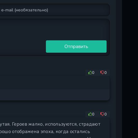
Отправить
0
0
0
0
утая. Героев жалко, используются, страдают
орошо отображена эпоха, когда остались