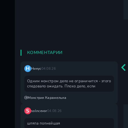
КОММЕНТАРИИ
Н
Никус
04.08.26
Одним монстром дело не ограничится - этого
следовало ожидать. Плохо дело, если
Монстрик Карамелька
S
solncevor
04.08.26
шляпа полнейшая