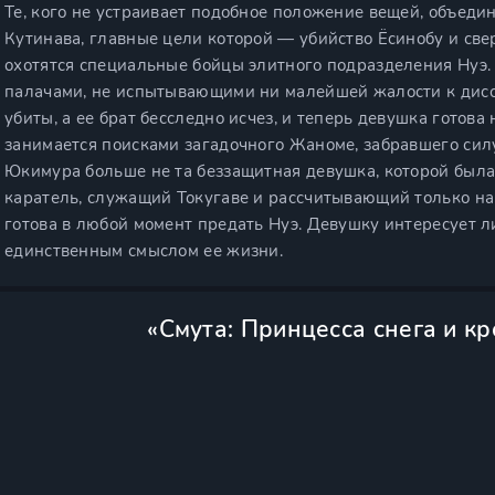
Те, кого не устраивает подобное положение вещей, объед
Кутинава, главные цели которой — убийство Ёсинобу и св
охотятся специальные бойцы элитного подразделения Нуэ
палачами, не испытывающими ни малейшей жалости к дис
убиты, а ее брат бесследно исчез, и теперь девушка готова 
занимается поисками загадочного Жаноме, забравшего силу 
Юкимура больше не та беззащитная девушка, которой была
каратель, служащий Токугаве и рассчитывающий только на 
готова в любой момент предать Нуэ. Девушку интересует л
единственным смыслом ее жизни.
«Смута: Принцесса снега и к