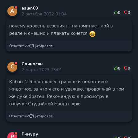
aslan09
A
0
0
2 октября 2022 01:04
почему уровень везения гг напоминает мой в
реале и смешно и плакать хочется
Ответить
Цитировать
Свиносян
С
0
0
2 марта 2023 13:01
Кабан №6 настоящее грязное и похотливое
животное, за что я его и уважаю, продолжай в том
же духе братец! Рекомендую к просмотру в
озвучке Студийной Банды, хрю
Ответить
Цитировать
Римуру
Р