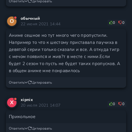
Ответить
Цитировать
обычный
О
0
0
22 июня 2021 14:44
Аниме сешное но тут много чего пропустили.
Например то что к шестому приставала паучиха в
девятой серии только сказали и все. А откуда тигр
с мечом появился и жив?т в месте с ними.Если
будет 2 сезон то пусть не будет таких пропусков. А
в общем аниме мне понравилось
Ответить
Цитировать
xipnix
X
0
0
20 июля 2021 14:07
Прикольное
Ответить
Цитировать