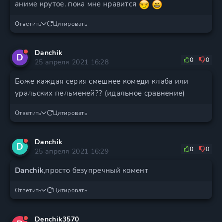
аниме крутое. пока мне нравится
Ответить
Цитировать
Danchik
D
0
0
25 апреля 2021 16:28
Боже каждая серия смешнее комеди клаба или
уральских пельменей?? (идальное сравнение)
Ответить
Цитировать
Danchik
D
0
0
25 апреля 2021 16:29
Danchik
,просто безупречный комент
Ответить
Цитировать
Denchik3570