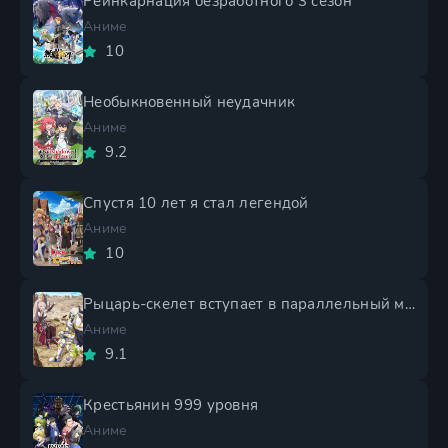
Реинкарнация безработного 3 сезон
Аниме
10
Необыкновенный неудачник
Аниме
9.2
Спустя 10 лет я стал легендой
Аниме
10
Рыцарь-скелет вступает в параллельный мир 2 сезон
Аниме
9.1
Крестьянин 999 уровня
Аниме