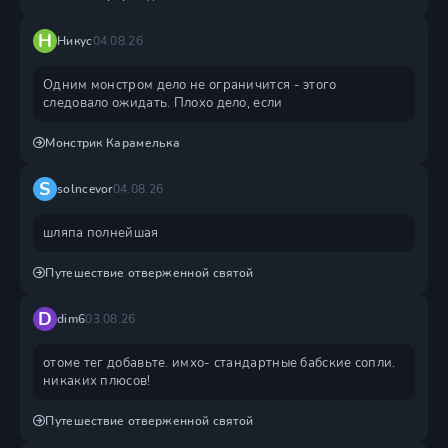
Н
Никус
04.08.26
Одним монстром дело не ограничится - этого
следовало ожидать. Плохо дело, если
Монстрик Карамелька
S
solncevor
04.08.26
шляпа полнейшая
Путешествие отверженной святой
D
dim6
03.08.26
отоме тег добавьте. имхо- стандартные бабские сопли.
никаких плюсов!
Путешествие отверженной святой