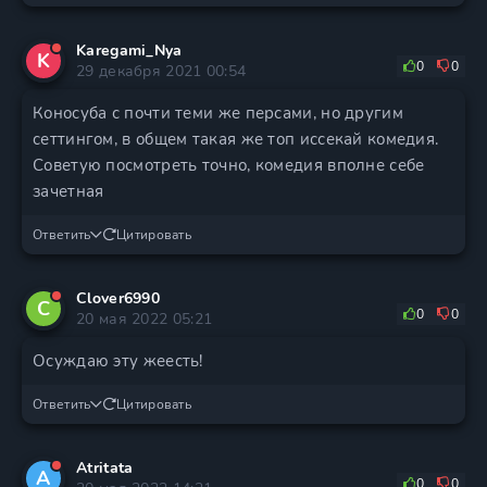
Karegami_Nya
K
0
0
29 декабря 2021 00:54
Коносуба с почти теми же персами, но другим
сеттингом, в общем такая же топ иссекай комедия.
Советую посмотреть точно, комедия вполне себе
зачетная
Ответить
Цитировать
Clover6990
C
0
0
20 мая 2022 05:21
Осуждаю эту жеесть!
Ответить
Цитировать
Atritata
A
0
0