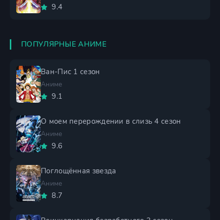
9.4
ПОПУЛЯРНЫЕ АНИМЕ
Ван-Пис 1 сезон
Аниме
9.1
О моем перерождении в слизь 4 сезон
Аниме
9.6
Поглощённая звезда
Аниме
8.7