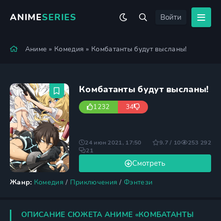
ANIME
SERIES
Войти
Аниме
»
Комедия
» Комбатанты будут высланы!
Комбатанты будут высланы!
1232
34
24 июн 2021, 17:50
9.7 / 10
253 292
21
Смотреть
Жанр:
Комедия
/
Приключения
/
Фэнтези
ОПИСАНИЕ СЮЖЕТА АНИМЕ «КОМБАТАНТЫ