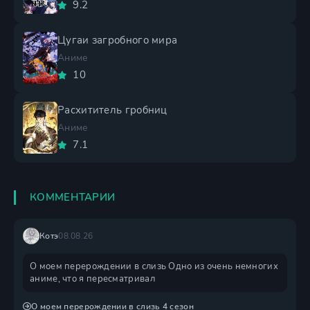
9.2
Цугаи загробного мира
Аниме
10
Расхититель гробниц
Аниме
7.1
КОММЕНТАРИИ
Котэ
08.08.26
О моем перерождении в слизь Одно из очень немногих
аниме, что я пересматривал
О моем перерождении в слизь 4 сезон