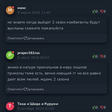
макс
М
0
0
9 марта 2024 11:40
не знаете когда выйдет 2 сезон комбатанты будут
высланы скажите пожалуйста
Ответить
Цитировать
prapor161rus
P
0
0
6 июля 2024 00:07
анимэ в натуре прикольное в меру пошлое
приколы тоже есть. вечно ноющий гг но все равно
дает всем люлей, ждемс 2 сезона
Ответить
Цитировать
Тока и Шидо и Куруми
Т
0
0
8 октября 2024 01:50