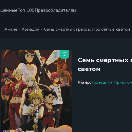
ршенные
Топ 100
Правообладателям
Аниме
»
Комедия
» Семь смертных грехов: Проклятые светом
Семь смертных 
светом
Жанр:
Комедия
/
Приключ