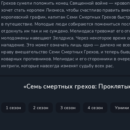
Грехов сумели положить конец Священной войне — кровопр
хочет стать королем Лионеса, чтобы счастливо править вме
королевский график, капитан Семи Смертных Грехов быстр
в путешествие. Молодые люди собираются пожениться после
отдохнуть им так и не суждено. Мелиодаса тревожат его о
молодожены навещают Зелдриса. Через некоторое время он
нападение. Это может означать лишь одно — далеко не вс
нраву вмешательство Семи Смертных Грехов, и теперь быв
коварных противников. Мелиодас и его сторонники в очер
интриги, которые навсегда изменят судьбу всех рас.
«Семь смертных грехов: Прокляты
1 сезон
2 сезон
3 сезон
4 сезон
Узники