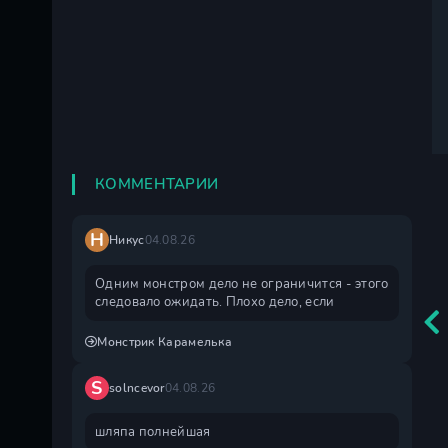
КОММЕНТАРИИ
Н
Никус
04.08.26
Одним монстром дело не ограничится - этого
следовало ожидать. Плохо дело, если
Монстрик Карамелька
S
solncevor
04.08.26
шляпа полнейшая