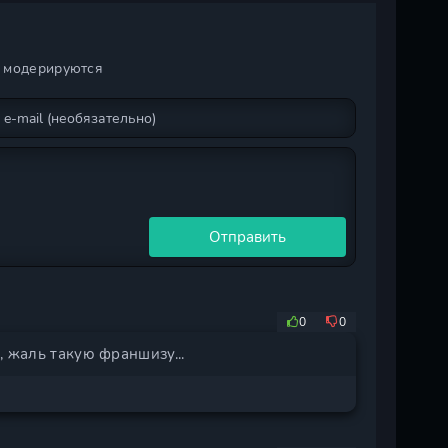
и модерируются
Отправить
0
0
, жаль такую франшизу...