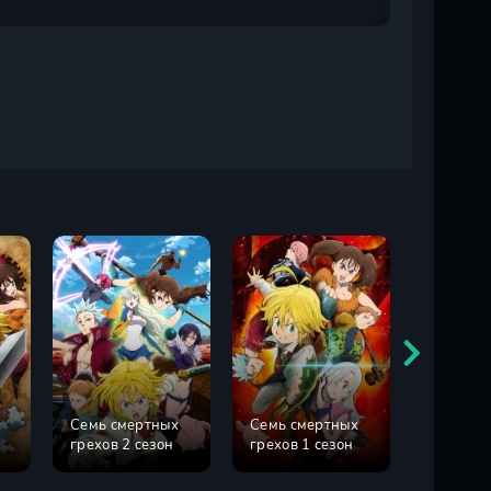
Семь смертных
Семь смертных
Четыре 
грехов 2 сезон
грехов 1 сезон
Апокали
сезон