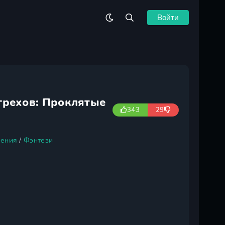
Войти
грехов: Проклятые
343
29
ения
/
Фэнтези