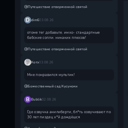
Путешествие отверженной святой
D
dim6
03.08.26
отоме тег добавьте. имхо- стандартные
бабские сопли. никаких плюсов!
Путешествие отверженной святой
Котэ
03.08.26
Мне понравился мультик!
Божественный сад Кусуноки
B
Bublik
02.08.26
Где озвучка анилиберти, бл*ть озвучивают по
30 лет пиздец х*й дождëшся