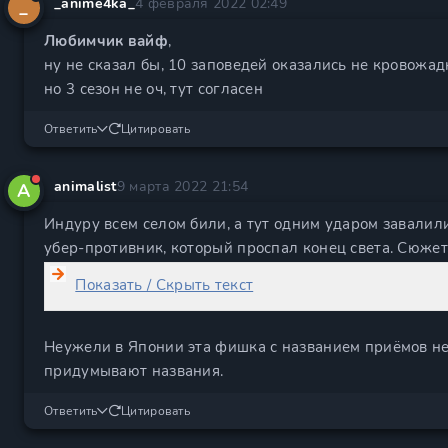
_anime4ka_
4 февраля 2022 02:49
_
Любимчик вайф
,
ну не сказал бы, 10 заповедей оказались не кровожа
но 3 сезон не оч, тут согласен
Ответить
Цитировать
animalist
9 марта 2022 21:54
A
Индуру всем селом били, а тут одним ударом завалил
убер-противник, который проспал конец света. Сюжет
Показать / Скрыть текст
Неужели в Японии эта фишка с названием приёмов не
придумывают названия.
Ответить
Цитировать