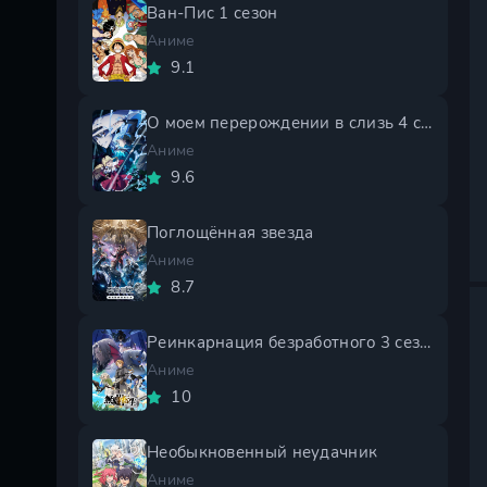
Ван-Пис 1 сезон
Аниме
9.1
О моем перерождении в слизь 4 сезон
Аниме
9.6
Поглощённая звезда
Аниме
8.7
Реинкарнация безработного 3 сезон
Аниме
10
Необыкновенный неудачник
Аниме