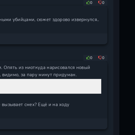
0
0
дными убийцами, сюжет здорово извернулся..
0
0
и. Опять из ниоткуда нарисовался новый
, видимо, за пару минут придуман.
 вызывает смех? Ещё и на ходу