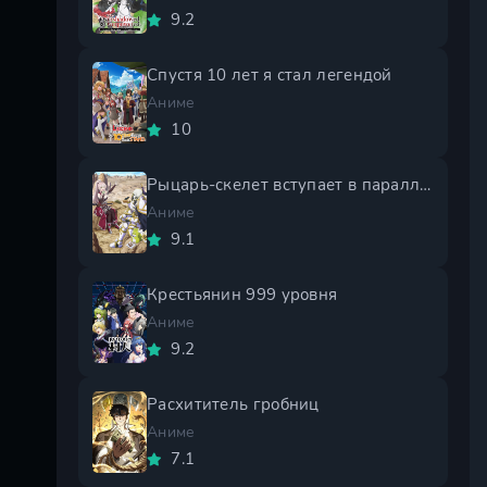
9.2
Спустя 10 лет я стал легендой
Аниме
10
Рыцарь-скелет вступает в параллельный мир 2 сезон
Аниме
9.1
Крестьянин 999 уровня
Аниме
9.2
Расхититель гробниц
Аниме
7.1