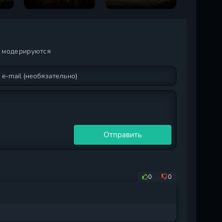
н
Джоджо 2 сезон
Джоджо 6 сезон
и модерируются
Отправить
0
0