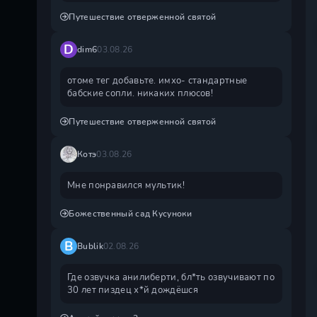
Путешествие отверженной святой
D
dim6
03.08.26
отоме тег добавьте. имхо- стандартные
бабские сопли. никаких плюсов!
Путешествие отверженной святой
Котэ
03.08.26
Мне понравился мультик!
Божественный сад Кусуноки
B
Bublik
02.08.26
Где озвучка анилиберти, бл*ть озвучивают по
30 лет пиздец х*й дождëшся