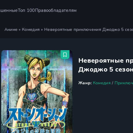
ршенные
Топ 100
Правообладателям
Аниме
»
Комедия
» Невероятные приключения Джоджо 5 сез
Невероятные п
Джоджо 5 сезо
Жанр:
Комедия
/
Приключ