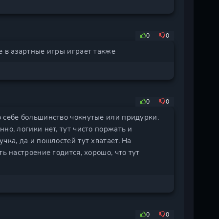
0
0
е в азартные игры играет также
0
0
о себе большинство чокнутые или придурки.
но, логики нет, тут чисто поржать и
чка, да и пошлостей тут хватает. На
ь настроение годится, хорошо, что тут
0
0