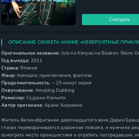
Смотреть
ОПИСАНИЕ СЮЖЕТА АНИМЕ «НЕВЕРОЯТНЫЕ ПРИКЛ
Оригинальное название:
JoJo no Kimyou na Bouken: Stone O
Год выхода:
2021
Страна:
Япония
Жанр:
Комедия, приключения, фэнтези
Продолжительность:
~ 25 минут серия
Озвучивание:
Amazing Dubbing
Режиссер:
Судзуки Кэнъити
Автор оригинала:
Араки Хирохико
Житель Великобритании девятнадцатого века Дарио Брандо
глазах переворачивается дорожная повозка, и мужчина реш
осмотреть место происшествия и ограбить пострадавших, н