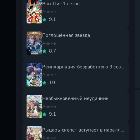
Ван-Пис 1 сезон
Аниме
9.1
Поглощённая звезда
Аниме
8.7
Реинкарнация безработного 3 сезон
Аниме
10
Необыкновенный неудачник
Аниме
9.1
Рыцарь-скелет вступает в параллельный мир 2 сезон
Аниме