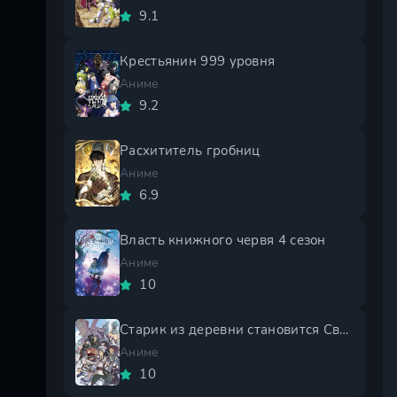
9.1
Крестьянин 999 уровня
Аниме
9.2
Расхититель гробниц
Аниме
6.9
Власть книжного червя 4 сезон
Аниме
10
Старик из деревни становится Святым мечом 2 сезон
Аниме
10