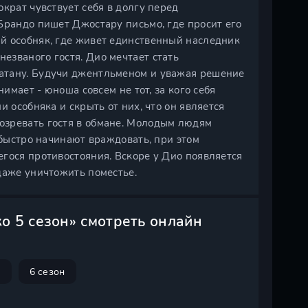
крат чувствует себя в долгу перед
Брандо пишет Джостару письмо, где просит его
й особняк, где живет единственный наследник
езваного гостя. Дио мечтает стать
атану. Будучи джентльменом и уважая решение
имает - юноша совсем не тот, за кого себя
 особняка и скрыть от них, что он является
озревать гостя в обмане. Молодым людям
 быстро начинают враждовать, при этом
гося противостояния. Вскоре у Дио появляется
даже уничтожить поместье.
 5 сезон» смотреть онлайн
н
6 сезон