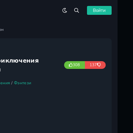
Войти
он
риключения
308
137
н
ения
/
Фэнтези