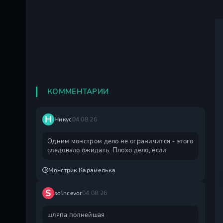
КОММЕНТАРИИ
Н
Никус
04.08.26
Одним монстром дело не ограничится - этого
следовало ожидать. Плохо дело, если
Монстрик Карамелька
S
solncevor
04.08.26
шляпа полнейшая