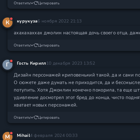
Ответить
Цитировать
курукуза
6 ноября 2022 21:13
К
ахахахаххах джолин настоящая дочь своего отца, даж
Ответить
Цитировать
Гость Кирилл
10 декабря 2023 13:52
Г
Дизайн персонажей криповенький такой, да и сами п
О сюжете даже думать не приходится, да и бессмыслен
потупить. Хотя Джонлин конечно покорила, та еще шту
удивление досмотрел этот бред до конца, чисто поднят
хватает новых персонажей.
Ответить
Цитировать
Mihail
4 февраля 2024 00:33
M