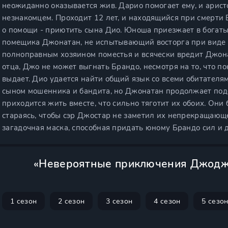
неожиданно оказывается жив. Дарио помогает ему, и аристо
незнакомцем. Проходит 12 лет, и находящийся при смерти 
о помощи - приютить сына Дио. Юноша приезжает в богаты
помещика Джонатан, не испытывающий восторга при виде н
полноправным хозяином поместья и всячески вредит Джон
отца, Джо не может выгнать Брандо, несмотря на то, что пон
выдает. Дио удается найти общий язык со всеми обитателями
сыном мошенника и бандита, но Джонатан продолжает под
приходится жить вместе, что сильно тяготит их обоих. Они
стараясь, чтобы сэр Джостар не заметил их непрекращающе
загадочная маска, способная придать юному Брандо сил и 
«Невероятные приключения Джоджо
1 сезон
2 сезон
3 сезон
4 сезон
5 сезо