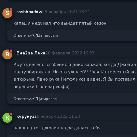
ssshhhadow
28 декабря 2021 16:21
S
капец я недумал что выйдет пятый сезон
Ответить
Цитировать
Вна2ре Леха
20 февраля 2022 16:03
В
Круто, весело, особенно я дико заржал, когда Джолин 
мастурбировала. Но это уж я еб***лся. Интересный ко
в тюрьме. Явно рука Нетфликса видна. Я бы поставил 8/
черепахи Польнареффа)
Ответить
Цитировать
курукуза
5 ноября 2022 11:23
К
наконец то , джолин я дождалась тебя