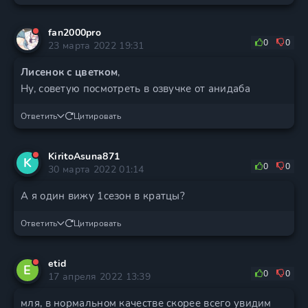
fan2000pro
0
0
23 марта 2022 19:31
Лисенок с цветком
,
Ну, советую посмотреть в озвучке от анидаба
Ответить
Цитировать
KiritoAsuna871
K
0
0
30 марта 2022 01:14
А я один вижу 1сезон в кратцы?
Ответить
Цитировать
etid
E
0
0
17 апреля 2022 13:39
мля, в нормальном качестве скорее всего увидим