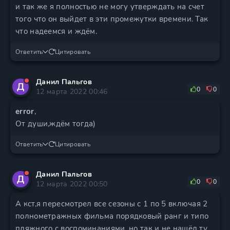
и так же я полностью не могу утверждать на счет
того что он выйдет в эти промежутки времени. Так
что надеемся и ждём.
Ответить
Цитировать
Данил Пальгов
Д
0
0
12 марта 2022 00:46
error
,
От души,ждём тогда)
Ответить
Цитировать
Данил Пальгов
Д
0
0
12 марта 2022 00:50
А кст,я пересмотрел все сезоны с 1 по 5 включая 2
полнометражных фильма порядковый ранг и типо
пляжного с воспоминаниями, но так и не нашёл ту