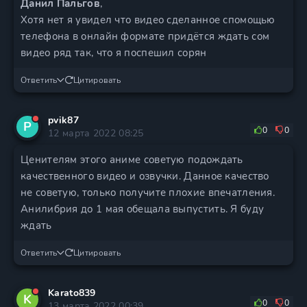
Данил Пальгов
,
Хотя нет я увидел что видео сделанное спомощью
телефона в онлайн формате придётся ждать сом
видео ряд так, что я поспешил сорян
Ответить
Цитировать
pvik87
P
0
0
12 марта 2022 08:25
Ценителям этого аниме советую подождать
качественного видео и озвучки. Данное качество
не советую, только получите плохие впечатления.
Анилибрия до 1 мая обещала выпустить. Я буду
ждать
Ответить
Цитировать
Karato839
K
0
0
13 марта 2022 00:39