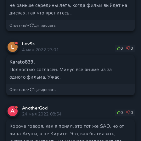
не раньше середины лета, когда фильм выйдет на
дисках, так что крепитесь..
Ответить
Цитировать
LevSs
L
0
0
4 мая 2022 23:01
Karato839
,
Полностью согласен. Минус все аниме из за
одного фильма. Ужас.
Ответить
Цитировать
AnotherGod
A
0
0
24 мая 2022 08:54
Короче говоря, как я понял, это тот же SAO, но от
лица Асуны, а не Кирито. Это, как бы сказать,