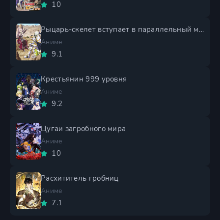
10
Рыцарь-скелет вступает в параллельный мир 2 сезон
Аниме
9.1
Крестьянин 999 уровня
Аниме
9.2
Цугаи загробного мира
Аниме
10
Расхититель гробниц
Аниме
7.1