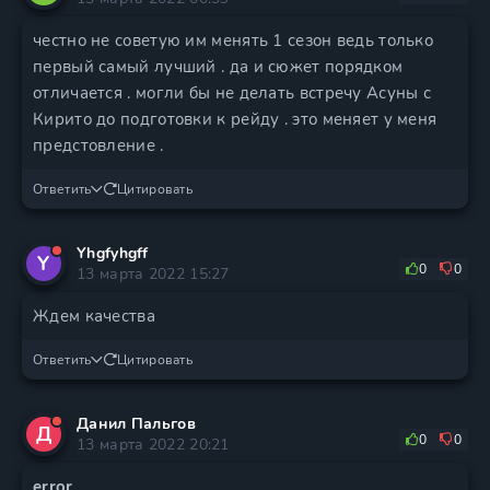
честно не советую им менять 1 сезон ведь только
первый самый лучший . да и сюжет порядком
отличается . могли бы не делать встречу Асуны с
Кирито до подготовки к рейду . это меняет у меня
предстовление .
Ответить
Цитировать
Yhgfyhgff
Y
0
0
13 марта 2022 15:27
Ждем качества
Ответить
Цитировать
Данил Пальгов
Д
0
0
13 марта 2022 20:21
error
,