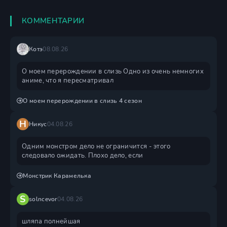
КОММЕНТАРИИ
Котэ
08.08.26
О моем перерождении в слизь Одно из очень немногих
аниме, что я пересматривал
О моем перерождении в слизь 4 сезон
Н
Никус
04.08.26
Одним монстром дело не ограничится - этого
следовало ожидать. Плохо дело, если
Монстрик Карамелька
S
solncevor
04.08.26
шляпа полнейшая