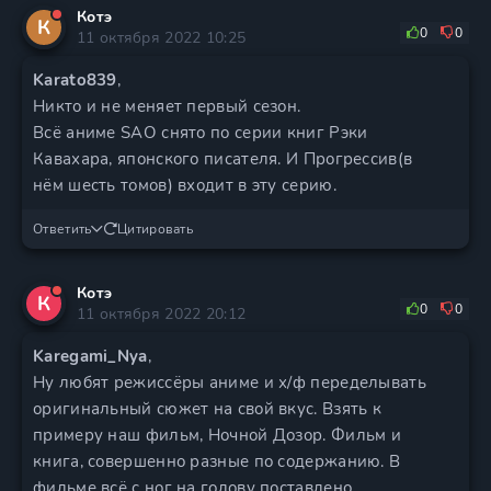
Котэ
К
0
0
11 октября 2022 10:25
Karato839
,
Никто и не меняет первый сезон.
Всё аниме SAO снято по серии книг Рэки
Кавахара, японского писателя. И Прогрессив(в
нём шесть томов) входит в эту серию.
Ответить
Цитировать
Котэ
К
0
0
11 октября 2022 20:12
Karegami_Nya
,
Ну любят режиссёры аниме и х/ф переделывать
оригинальный сюжет на свой вкус. Взять к
примеру наш фильм, Ночной Дозор. Фильм и
книга, совершенно разные по содержанию. В
фильме всё с ног на голову поставлено.