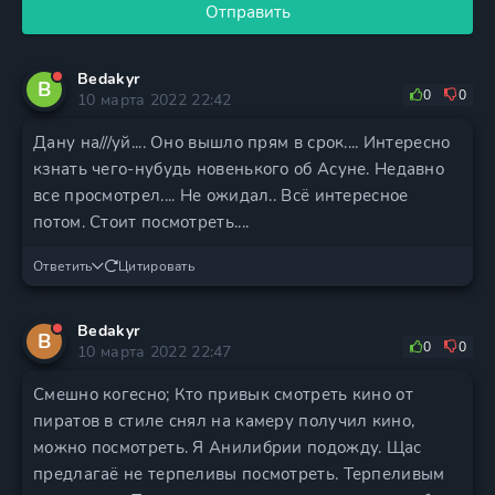
Отправить
Bedakyr
B
0
0
10 марта 2022 22:42
Дану на///уй.... Оно вышло прям в срок.... Интересно
кзнать чего-нубудь новенького об Асуне. Недавно
все просмотрел.... Не ожидал.. Всё интересное
потом. Стоит посмотреть....
Ответить
Цитировать
Bedakyr
B
0
0
10 марта 2022 22:47
Смешно когесно; Кто привык смотреть кино от
пиратов в стиле снял на камеру получил кино,
можно посмотреть. Я Анилибрии подожду. Щас
предлагаё не терпеливы посмотреть. Терпеливым