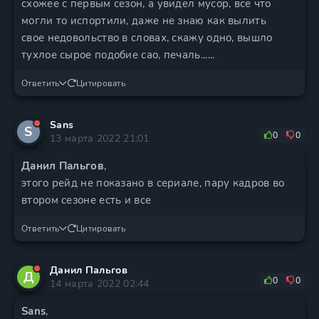
схожее с первым сезон, а увидел мусор, все что
могли то испортили, даже не знаю как вылить
свое недовольство в словах, скажу одно, вышло
тухлое сырое подобие сао, печаль......
Ответить
Цитировать
Sans
S
0
0
13 марта 2022 21:01
Данил Пальгов
,
этого рейд не показано в сериале, пару кадров во
втором сезоне есть и все
Ответить
Цитировать
Данил Пальгов
Д
0
0
14 марта 2022 02:44
Sans
,