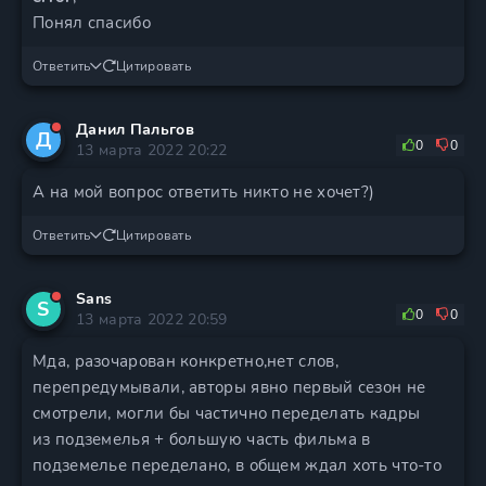
Понял спасибо
Ответить
Цитировать
Данил Пальгов
Д
0
0
13 марта 2022 20:22
А на мой вопрос ответить никто не хочет?)
Ответить
Цитировать
Sans
S
0
0
13 марта 2022 20:59
Мда, разочарован конкретно,нет слов,
перепредумывали, авторы явно первый сезон не
смотрели, могли бы частично переделать кадры
из подземелья + большую часть фильма в
подземелье переделано, в общем ждал хоть что-то