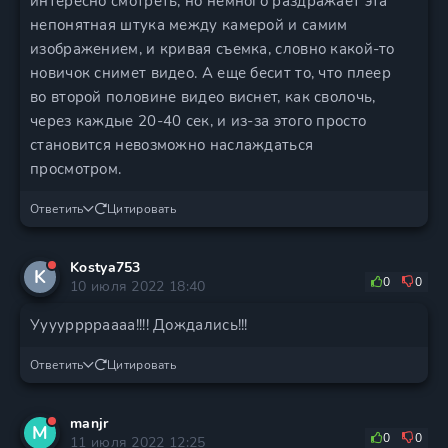
интересно смотреть, но немного раздражает эта
непонятная штука между камерой и самим
изображением, и кривая съемка, словно какой-то
новичок снимет видео. А еще бесит то, что плеер
во второй половине видео виснет, как сволочь,
через каждые 20-40 сек, и из-за этого просто
становится невозможно наслаждаться
просмотром.
Ответить
Цитировать
Kostya753
K
0
0
10 июля 2022 18:40
Уууурррраааа!!!! Дождались!!!
Ответить
Цитировать
manjr
M
0
0
11 июля 2022 12:25