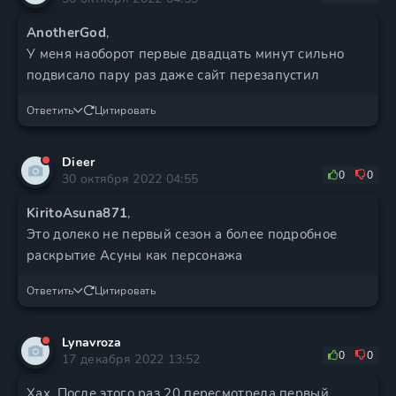
AnotherGod
,
У меня наоборот первые двадцать минут сильно
подвисало пару раз даже сайт перезапустил
Ответить
Цитировать
Dieer
0
0
30 октября 2022 04:55
KiritoAsuna871
,
Это долеко не первый сезон а более подробное
раскрытие Асуны как персонажа
Ответить
Цитировать
Lynavroza
0
0
17 декабря 2022 13:52
Хах. После этого раз 20 пересмотрела первый