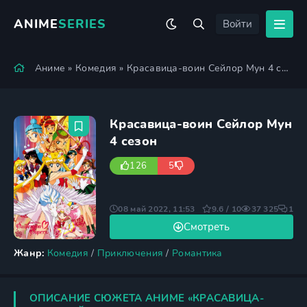
ANIME
SERIES
Войти
Аниме
»
Комедия
» Красавица-воин Сейлор Мун 4 сезон
Красавица-воин Сейлор Мун
4 сезон
126
5
08 май 2022, 11:53
9.6 / 10
37 325
1
Смотреть
Жанр:
Комедия
/
Приключения
/
Романтика
ОПИСАНИЕ СЮЖЕТА АНИМЕ «КРАСАВИЦА-