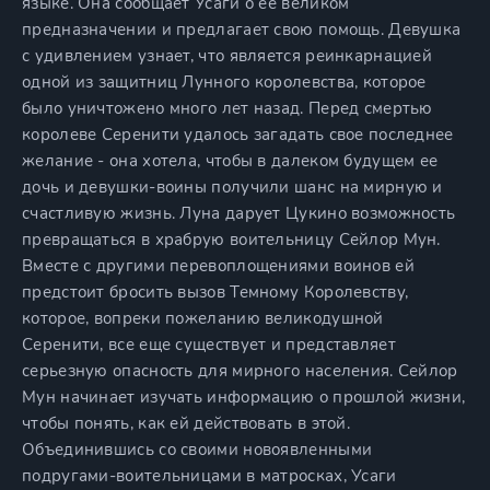
языке. Она сообщает Усаги о ее великом
предназначении и предлагает свою помощь. Девушка
с удивлением узнает, что является реинкарнацией
одной из защитниц Лунного королевства, которое
было уничтожено много лет назад. Перед смертью
королеве Серенити удалось загадать свое последнее
желание - она хотела, чтобы в далеком будущем ее
дочь и девушки-воины получили шанс на мирную и
счастливую жизнь. Луна дарует Цукино возможность
превращаться в храбрую воительницу Сейлор Мун.
Вместе с другими перевоплощениями воинов ей
предстоит бросить вызов Темному Королевству,
которое, вопреки пожеланию великодушной
Серенити, все еще существует и представляет
серьезную опасность для мирного населения. Сейлор
Мун начинает изучать информацию о прошлой жизни,
чтобы понять, как ей действовать в этой.
Объединившись со своими новоявленными
подругами-воительницами в матросках, Усаги