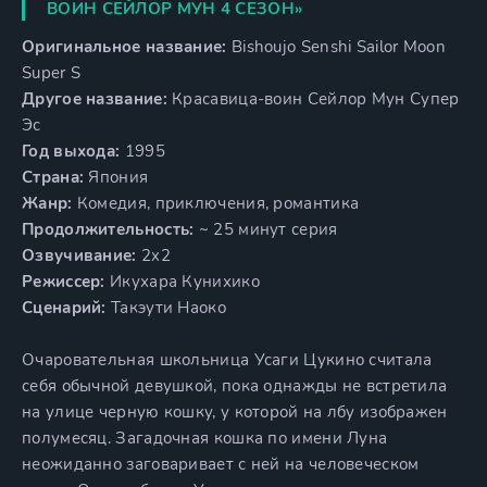
ВОИН СЕЙЛОР МУН 4 СЕЗОН»
Оригинальное название:
Bishoujo Senshi Sailor Moon
Super S
Другое название:
Красавица-воин Сейлор Мун Супер
Эс
Год выхода:
1995
Страна:
Япония
Жанр:
Комедия, приключения, романтика
Продолжительность:
~ 25 минут серия
Озвучивание:
2x2
Режиссер:
Икухара Кунихико
Сценарий:
Такэути Наоко
Очаровательная школьница Усаги Цукино считала
себя обычной девушкой, пока однажды не встретила
на улице черную кошку, у которой на лбу изображен
полумесяц. Загадочная кошка по имени Луна
неожиданно заговаривает с ней на человеческом