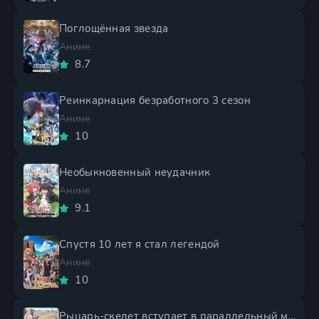
Поглощённая звезда
Аниме
8.7
Реинкарнация безработного 3 сезон
Аниме
10
Необыкновенный неудачник
Аниме
9.1
Спустя 10 лет я стал легендой
Аниме
10
Рыцарь-скелет вступает в параллельный мир 2 сезон