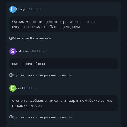
Н
Никус
04.08.26
Одним монстром дело не ограничится - этого
следовало ожидать. Плохо дело, если
Монстрик Карамелька
S
solncevor
04.08.26
шляпа полнейшая
Путешествие отверженной святой
D
dim6
03.08.26
отоме тег добавьте. имхо- стандартные бабские сопли.
никаких плюсов!
Путешествие отверженной святой