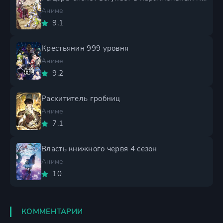
Аниме
9.1
Крестьянин 999 уровня
Аниме
9.2
Расхититель гробниц
Аниме
7.1
Власть книжного червя 4 сезон
Аниме
10
КОММЕНТАРИИ