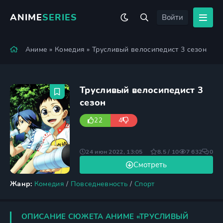
ANIME
SERIES
Войти
Аниме
»
Комедия
» Трусливый велосипедист 3 сезон
Трусливый велосипедист 3
сезон
22
4
24 июн 2022, 13:05
8.5 / 10
7 632
0
Смотреть
Жанр:
Комедия
/
Повседневность
/
Спорт
ОПИСАНИЕ СЮЖЕТА АНИМЕ «ТРУСЛИВЫЙ