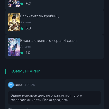
9.2
Расхититель гробниц
Аниме
6.9
Власть книжного червя 4 сезон
Аниме
10
КОММЕНТАРИИ
Н
Никус
04.08.26
Одним монстром дело не ограничится - этого
следовало ожидать. Плохо дело, если