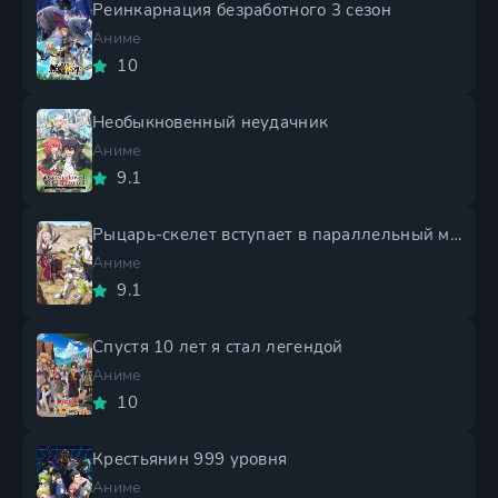
Реинкарнация безработного 3 сезон
Аниме
10
Необыкновенный неудачник
Аниме
9.1
Рыцарь-скелет вступает в параллельный мир 2 сезон
Аниме
9.1
Спустя 10 лет я стал легендой
Аниме
10
Крестьянин 999 уровня
Аниме