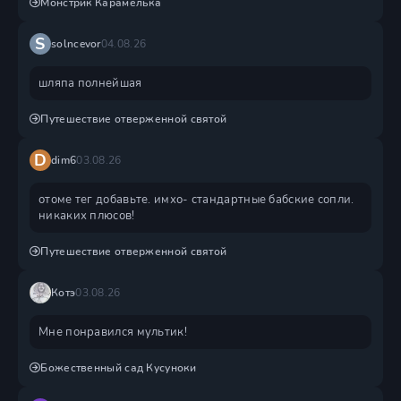
Монстрик Карамелька
S
solncevor
04.08.26
шляпа полнейшая
Путешествие отверженной святой
D
dim6
03.08.26
отоме тег добавьте. имхо- стандартные бабские сопли.
никаких плюсов!
Путешествие отверженной святой
Котэ
03.08.26
Мне понравился мультик!
Божественный сад Кусуноки