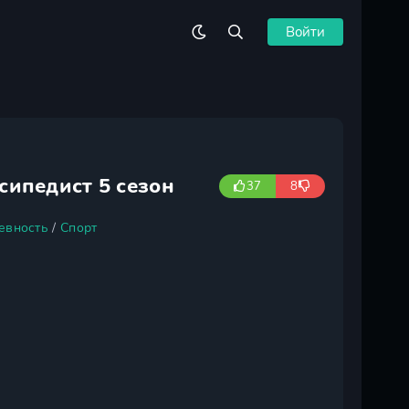
Войти
сипедист 5 сезон
37
8
евность
/
Спорт