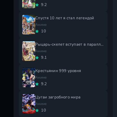
9.2
Спустя 10 лет я стал легендой
Аниме
10
Рыцарь-скелет вступает в параллельный мир 2 сезон
Аниме
9.1
Крестьянин 999 уровня
Аниме
9.2
Цугаи загробного мира
Аниме
10