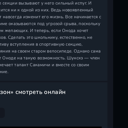
е секции вызывают у него сильный испуг. И
нится ни к одной из них. Ведь новоявленный
 навсегда изменит его жизнь. Все начинается с
ниме оказываются под угрозой срыва, поскольку
ием желающих. И теперь, если Онода хочет
в. Сделать это школьнику, естественно, не
ктиву вступления в спортивную секцию,
ояния на своем старом велосипеде. Однако сама
т Оноде на такую возможность. Шунскэ — член
ечает талант Сакамичи и вместе со своим
ние.
езон» смотреть онлайн
н