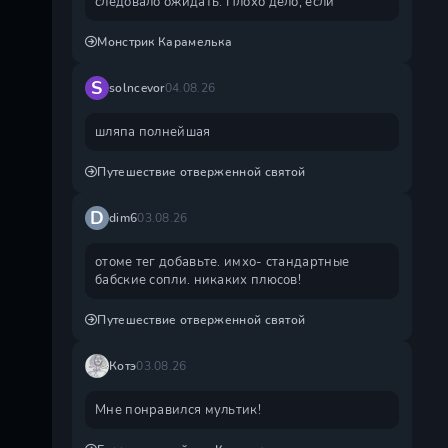
следовало ожидать. Плохо дело, если
Монстрик Карамелька
S
solncevor
04.08.26
шляпа полнейшая
Путешествие отверженной святой
D
dim6
03.08.26
отоме тег добавьте. имхо- стандартные
бабские сопли. никаких плюсов!
Путешествие отверженной святой
Котэ
03.08.26
Мне понравился мультик!