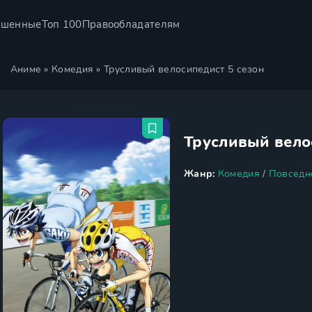
ршенные
Топ 100
Правообладателям
Аниме
»
Комедия
» Трусливый велосипедист 5 сезон
Трусливый вело
Жанр:
Комедия
/
Повседн