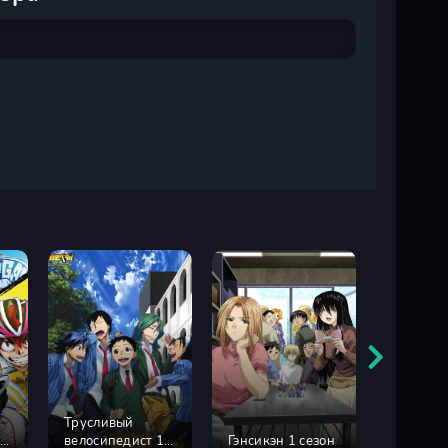
Трусливый
4
велосипедист 1
Гэнсикэн 1 сезон
Гэнсикэн