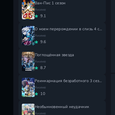
Ван-Пис 1 сезон
Аниме
9.1
О моем перерождении в слизь 4 сезон
Аниме
9.6
Поглощённая звезда
Аниме
8.7
Реинкарнация безработного 3 сезон
Аниме
10
Необыкновенный неудачник
Аниме