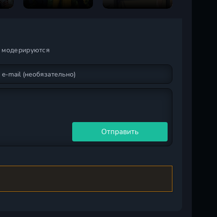
сезон
и модерируются
Отправить