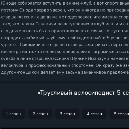
Юноша собирается вступить в аниме-клуб, а вот спортивны
поэтому Онода твердо уверен, что он никогда не присоеди
старшеклассник еще даже не подозревает, что именно спорт
того, что планы Сакамичи по вступлению в клуб манги и а
его деятельность была приостановлена в связи с отсутств
возродить любимый клуб, ему необходимо найти 5 участнико
удается. Сакамичи все еще не готов рассматривать перспе
несмотря на то, что он легко преодолевает огромные расст
судьба в лице старшеклассника Шунскэ Имаизуми намекае
велоклуба и профессиональный спортсмен. Он сразу же зам
другом-гонщиком делает ему весьма заманчивое предложе
«Трусливый велосипедист 5 с
1 сезон
2 сезон
3 сезон
4 сезон
5 сезо