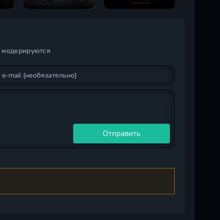
сезон
сезон
второй р
и модерируются
Отправить