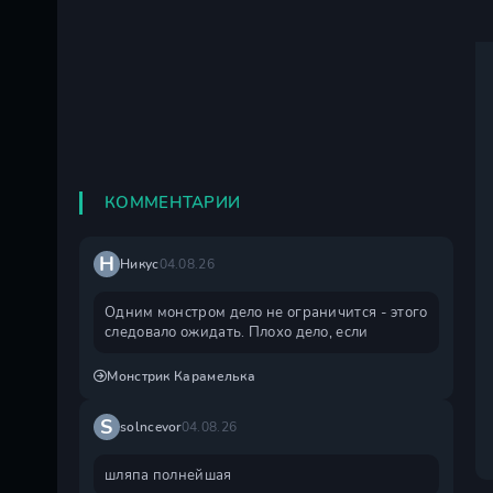
КОММЕНТАРИИ
Н
Никус
04.08.26
Одним монстром дело не ограничится - этого
следовало ожидать. Плохо дело, если
Монстрик Карамелька
S
solncevor
04.08.26
шляпа полнейшая