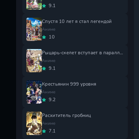
9.1
Спустя 10 лет я стал легендой
Аниме
10
Рыцарь-скелет вступает в параллельный мир 2 сезон
Аниме
9.1
Крестьянин 999 уровня
Аниме
9.2
Расхититель гробниц
Аниме
7.1