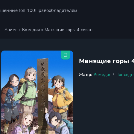
ршенные
Топ 100
Правообладателям
Аниме
»
Комедия
» Манящие горы 4 сезон
Манящие горы 4
Жанр:
Комедия
/
Повседн