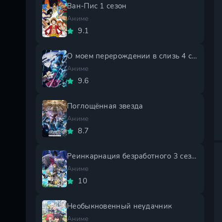
Ван-Пис 1 сезон
Аниме
9.1
О моем перерождении в слизь 4 сезон
Аниме
9.6
Поглощённая звезда
Аниме
8.7
Реинкарнация безработного 3 сезон
Аниме
10
Необыкновенный неудачник
Аниме