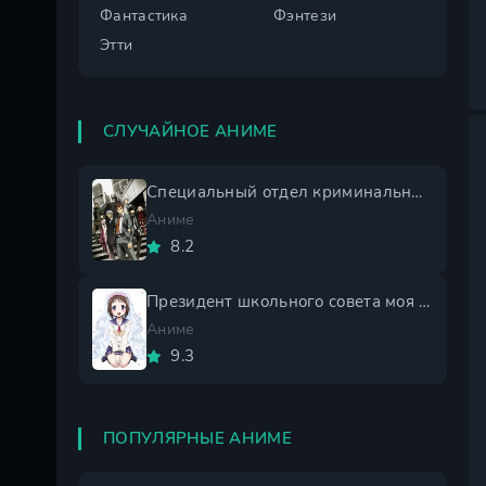
Фантастика
Фэнтези
Этти
СЛУЧАЙНОЕ АНИМЕ
Специальный отдел криминальных расследований: Токунана
Аниме
8.2
Президент школьного совета моя невеста 1 сезон
Аниме
9.3
ПОПУЛЯРНЫЕ АНИМЕ