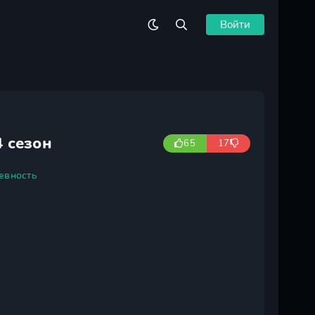
Войти
 сезон
65
17
евность