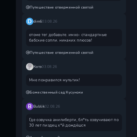
Путешествие отверженной святой
D
dim6
03.08.26
отоме тег добавьте. имхо- стандартные
бабские сопли. никаких плюсов!
Путешествие отверженной святой
Котэ
03.08.26
Мне понравился мультик!
Божественный сад Кусуноки
B
Bublik
02.08.26
Где озвучка анилиберти, бл*ть озвучивают по
30 лет пиздец х*й дождëшся