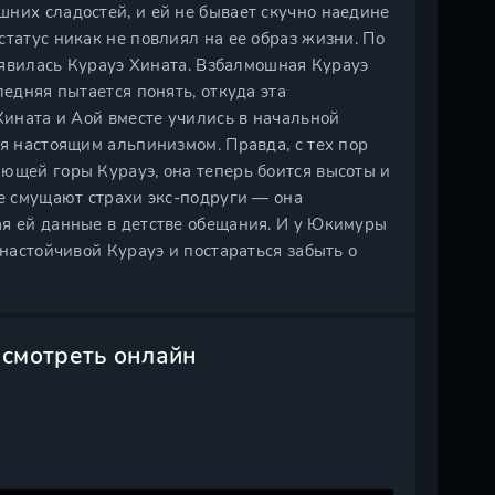
них сладостей, и ей не бывает скучно наедине
татус никак не повлиял на ее образ жизни. По
появилась Курауэ Хината. Взбалмошная Курауэ
ледняя пытается понять, откуда эта
Хината и Аой вместе учились в начальной
ся настоящим альпинизмом. Правда, с тех пор
ющей горы Курауэ, она теперь боится высоты и
не смущают страхи экс-подруги — она
ая ей данные в детстве обещания. И у Юкимуры
 настойчивой Курауэ и постараться забыть о
 смотреть онлайн