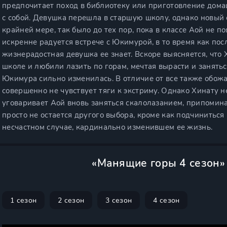
предпочитает поход в библиотеку или приготовление домаш
с собой. Девушка перешла в старшую школу, однако новый с
крайней мере, так было до тех пор, пока в классе Аой не 
искренне радуется встрече с Юкимурой, в то время как пос
жизнерадостная девушка ее знает. Вскоре выясняется, что 
школе и любили лазить по горам, мечтая вырасти и занять
Юкимура сильно изменилась. В отличие от все также обожа
совершенно не чувствует тяги к экстриму. Однако Хинату 
уговаривает Аой вновь заняться скалолазанием, припомин
просто не остается другого выбора, кроме как подчиниться
несчастном случае, кардинально изменившем ее жизнь.
«Манящие горы 4 сезон»
1 сезон
2 сезон
3 сезон
4 сезон