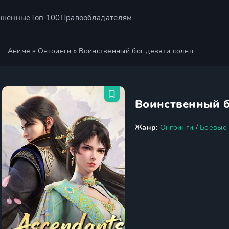
ршенные
Топ 100
Правообладателям
Аниме
»
Онгоинги
» Воинственный бог девяти солнц
Воинственный б
Жанр:
Онгоинги
/
Боевые 