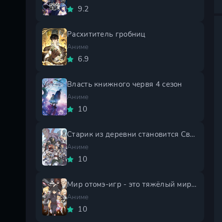
9.2
Расхититель гробниц
Аниме
6.9
Власть книжного червя 4 сезон
Аниме
10
Старик из деревни становится Святым мечом 2 сезон
Аниме
10
Мир отомэ-игр - это тяжёлый мир для мобов 2 сезон
Аниме
10