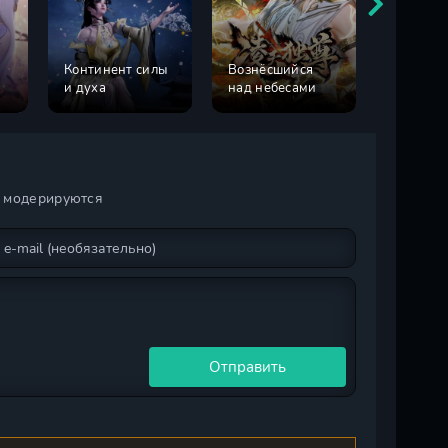
Континент силы
Вознёсшийся
Дракон 
и духа
над небесами
небес
и модерируются
Отправить