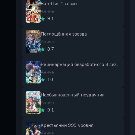
Ван-Пис 1 сезон
Аниме
9.1
Поглощённая звезда
Аниме
8.7
Реинкарнация безработного 3 сезон
Аниме
10
Необыкновенный неудачник
Аниме
9.1
Крестьянин 999 уровня
Аниме