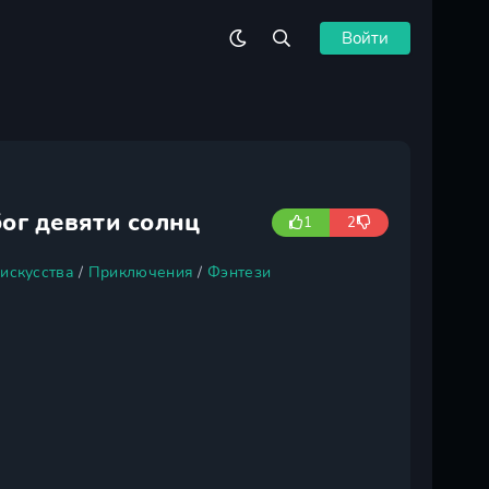
Войти
ог девяти солнц
1
2
искусства
/
Приключения
/
Фэнтези