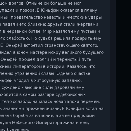
цом врагов. Отныне он больше не мог
 упадка и позора. Е Юньфэй оказался в плену
емьи, предательство невесты и жестокие удары
м падали его близкие: друзья стали жертвами
л в неравной битве. Мир казался ему пустым и
го слабостью. Но судьба решила подарить ему
Е Юньфэй встретил странствующего святого,
видел в юном мастере искру великого будущего
Е Юньфэй прошёл долгий и тернистый путь
сным Императором в истории. Казалось, что
влению утраченной славы. Однако счастье
ньфэй угодил в хитроумную западню,
е суждено - высшие силы даровали ему
аходится в самом разгаре судьбоносных
а тело ослабло, началась новая эпоха перемен.
сь знаниями прежней жизни, Е Юньфэй встал на
вала борьба за влияние, а за её пределами
 душа Небесного Императора жила в нём,
ому будущему.