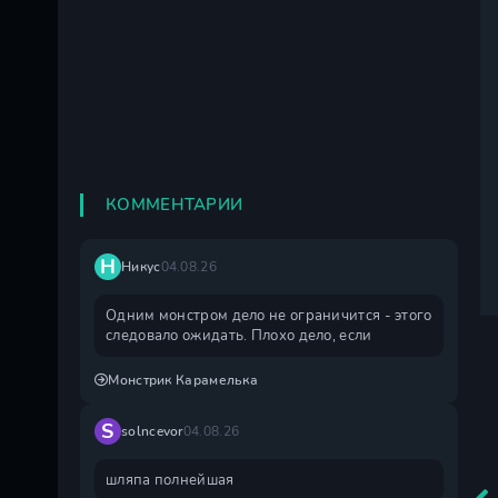
КОММЕНТАРИИ
Н
Никус
04.08.26
Одним монстром дело не ограничится - этого
следовало ожидать. Плохо дело, если
Монстрик Карамелька
S
solncevor
04.08.26
шляпа полнейшая