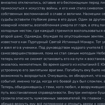
внезапно отключились, оставив его беспомощным перед ли
прикоснуться к искусству войны, и его имя стало символом
собственных воспоминаний о славе и величии. Насмешки с
судьбы оставили глубокие раны в его душе. Один за други
коварной клеветы, возлюбленная умерла от горя, а отец па
холодным местом, где каждый стремился воспользоваться е
второй шанс. Однажды, блуждая по опустошённым землям, 
известного как Пурпурный Святой Истинный Монарх. Тот у
и взял его в ученики. Под руководством мудрого учителя 
самосовершенствования, пока не стал самым молодым Небе
теперь ничто не сможет остановить его на пути к восстано
оказалось мимолетным. Во время одного из испытаний Е Ю
устроенную его заклятыми врагами. Погибнуть ему было н
возможность возродиться. Очнувшись, он обнаружил, что н
событий: именно тогда, когда его боевой дух был сломлен, 
Теперь, объединившись с теми, кого любил, и вооруживши
путь восстановления справедливости. Внутри империи буше
грозила опасность чужеземных завоевателей. Но главное -
обещая вернуть ему всё потерянное и открыть двери к нов