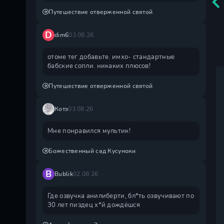
Путешествие отверженной святой
D
dim6
03.08.26
отоме тег добавьте. имхо- стандартные
бабские сопли. никаких плюсов!
Путешествие отверженной святой
Котэ
03.08.26
Мне понравился мультик!
Божественный сад Кусуноки
B
Bublik
02.08.26
Где озвучка анилиберти, бл*ть озвучивают по
30 лет пиздец х*й дождëшся