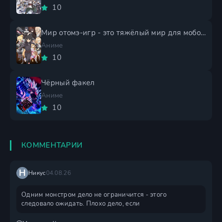
10
Мир отомэ-игр - это тяжёлый мир для мобов 2 сезон
Аниме
10
Чёрный факел
Аниме
10
КОММЕНТАРИИ
Н
Никус
04.08.26
Одним монстром дело не ограничится - этого
следовало ожидать. Плохо дело, если