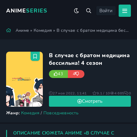
ANIME
SERIES
Войти
Аниме
»
Комедия
» В случае с братом медицина бессильна! 4 сезон
В случае с братом медицина
бессильна! 4 сезон
43
4
27 ноя 2022, 11:41
9.1 / 10
4 685
0
Смотреть
Жанр:
Комедия
/
Повседневность
ОПИСАНИЕ СЮЖЕТА АНИМЕ «В СЛУЧАЕ С