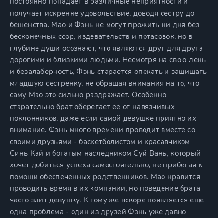
постоянно попадает в различные неприятности и
получает искренне удовольствие, доводя сестру до
бешенства. Мао и Фэнь не могут прожить ни дня без
бесконечных ссор, издевательств и потасовок, но в
глубине души осознают, что являются друг для друга
дорогими и близкими людьми. Несмотря на свою лень
и безалаберность, Фэнь старается опекать и защищать
младшую сестренку, не обращая внимания на то, что
саму Мао это сильно раздражает. Особенно
старательно брат оберегает ее от навязчивых
поклонников, даже если самой девушке приятно их
внимание. Фэнь много времени проводит вместе со
своими друзьями - баскетболистом и красавчиком
Синь Кай и богатым наследником Суй Вань, который
хочет добиться успеха самостоятельно, не прибегая к
помощи обеспеченных родственников. Мао нравится
проводить время в их компании, но поведение брата
часто злит девушку. К тому же вскоре появляется еще
одна проблема - один из друзей Фэнь уже давно