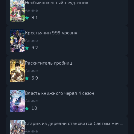
Необыкновенный неудачник
Аниме
9.1
Крестьянин 999 уровня
Аниме
9.2
Расхититель гробниц
Аниме
6.9
Власть книжного червя 4 сезон
Аниме
10
Старик из деревни становится Святым мечом 2 сезон
Аниме