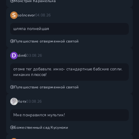
Монстрик Карамелька
S
solncevor
04.08.26
шляпа полнейшая
Путешествие отверженной святой
D
dim6
03.08.26
отоме тег добавьте. имхо- стандартные бабские сопли.
никаких плюсов!
Путешествие отверженной святой
Котэ
03.08.26
Мне понравился мультик!
Божественный сад Кусуноки