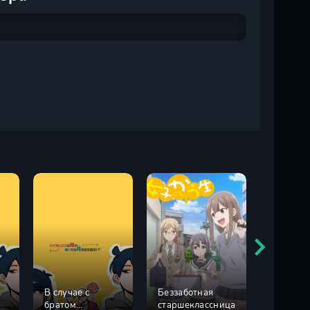
В случае с
Беззаботная
Почётна
братом
старшеклассница
ученица