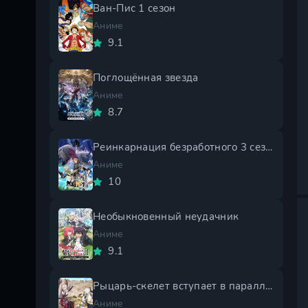
Ван-Пис 1 сезон
Аниме
9.1
Поглощённая звезда
Аниме
8.7
Реинкарнация безработного 3 сезон
Аниме
10
Необыкновенный неудачник
Аниме
9.1
Рыцарь-скелет вступает в параллельный мир 2 сезон
Аниме