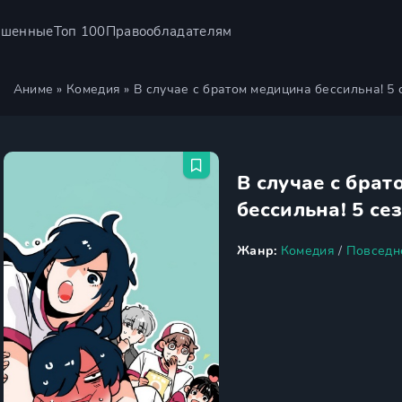
ршенные
Топ 100
Правообладателям
Аниме
»
Комедия
» В случае с братом медицина бессильна! 5 
В случае с бра
бессильна! 5 се
Жанр:
Комедия
/
Повседн