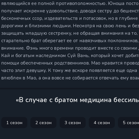
являющийся ее полной противоположностью. Юноша постоя
получает искренне удовольствие, доводя сестру до бешенст
бесконечных ссор, издевательств и потасовок, но в глубине
дорогими и близкими людьми. Несмотря на свою лень и без
защищать младшую сестренку, не обращая внимания на то, 
старательно брат оберегает ее от навязчивых поклонников
внимание. Фэнь много времени проводит вместе со своими 
Кай и богатым наследником Суй Вань, который хочет добить
помощи обеспеченных родственников. Мао нравится провод
часто злит девушку. К тому же вскоре появляется еще одна
влюблен в Мао, а она вовсе не собирается отвечать ему вз
«В случае с братом медицина бессиль
1 сезон
2 сезон
3 сезон
4 сезон
5 сезо