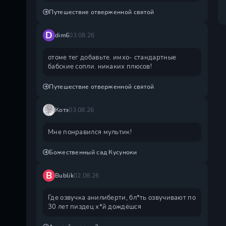
Путешествие отверженной святой
D
dim6
03.08.26
отоме тег добавьте. имхо- стандартные
бабские сопли. никаких плюсов!
Путешествие отверженной святой
Котэ
03.08.26
Мне понравился мультик!
Божественный сад Кусуноки
B
Bublik
02.08.26
Где озвучка анилиберти, бл*ть озвучивают по
30 лет пиздец х*й дождëшся