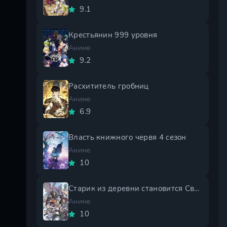
9.1
Крестьянин 999 уровня
Аниме
9.2
Расхититель гробниц
Аниме
6.9
Власть книжного червя 4 сезон
Аниме
10
Старик из деревни становится Святым мечом 2 сезон
Аниме
10