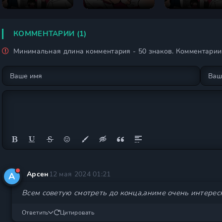
медицина
медицина
медицина
бессильна! 4
бессильна! 3
бессильна! 2
сезон
сезон
сезон
КОММЕНТАРИИ (1)
Минимальная длина комментария - 50 знаков. Комментари
Арсен
12 мая 2024 01:21
А
Всем советую смотреть до конца,аниме очень интере
Ответить
Цитировать