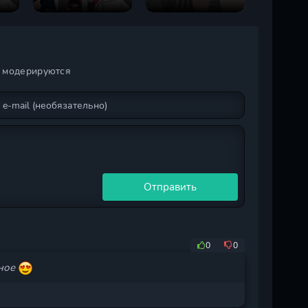
медицина
магии
бессильна! 1
сезон
и модерируются
Отправить
0
0
сное