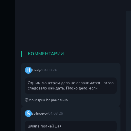
КОММЕНТАРИИ
Н
Никус
04.08.26
Одним монстром дело не ограничится - этого
следовало ожидать. Плохо дело, если
Монстрик Карамелька
S
solncevor
04.08.26
шляпа полнейшая