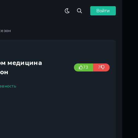
Войти
сезон
том медицина
73
7
зон
евность