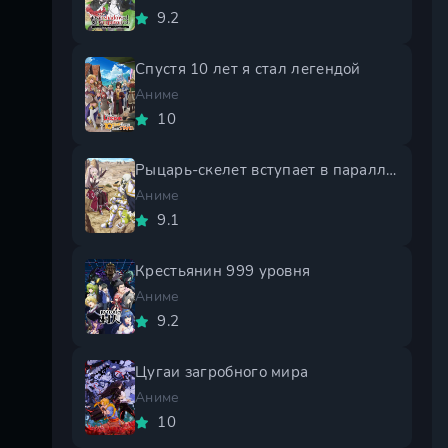
9.2
Спустя 10 лет я стал легендой
Аниме
10
Рыцарь-скелет вступает в параллельный мир 2 сезон
Аниме
9.1
Крестьянин 999 уровня
Аниме
9.2
Цугаи загробного мира
Аниме
10