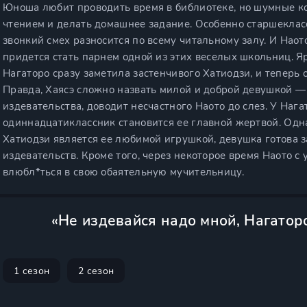
Юноша любит проводить время в библиотеке, но шумные к
чтением и делать домашнее задание. Особенно старшекла
звонкий смех разносится по всему читальному залу. И Наото
придется стать парнем одной из этих веселых школьниц. Я
Нагаторо сразу заметила застенчивого Хатиодзи, и теперь 
Правда, Хаясэ сложно назвать милой и доброй девушкой 
издевательства, доводит несчастного Наото до слез. У Нага
одиннадцатиклассник становится ее главной жертвой. Одна
Хатиодзи является ее любимой игрушкой, девушка готова 
издевательств. Кроме того, через некоторое время Наото с
влю
бл*ть
ся в свою обаятельную мучительницу.
«Не издевайся надо мной, Нагатор
1 сезон
2 сезон