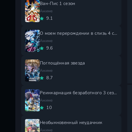
Ван-Пис 1 сезон
Аниме
9.1
О моем перерождении в слизь 4 сезон
Аниме
9.6
Поглощённая звезда
Аниме
8.7
Реинкарнация безработного 3 сезон
Аниме
10
Необыкновенный неудачник
Аниме