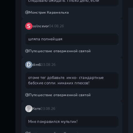
следовало ожидать. Плохо дело, если
Монстрик Карамелька
S
solncevor
04.08.26
шляпа полнейшая
Путешествие отверженной святой
D
dim6
03.08.26
отоме тег добавьте. имхо- стандартные
бабские сопли. никаких плюсов!
Путешествие отверженной святой
Котэ
03.08.26
Мне понравился мультик!