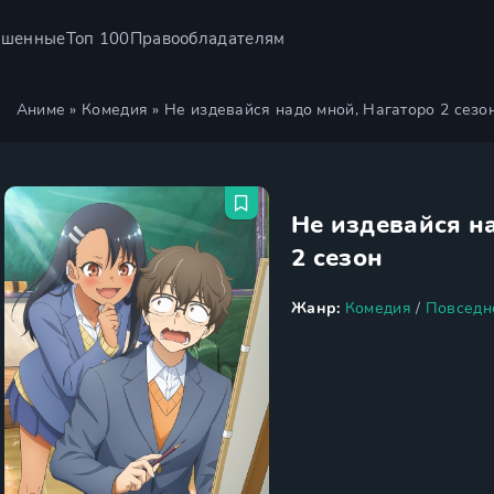
ршенные
Топ 100
Правообладателям
Аниме
»
Комедия
» Не издевайся надо мной, Нагаторо 2 сезо
Не издевайся н
2 сезон
Жанр:
Комедия
/
Повседн