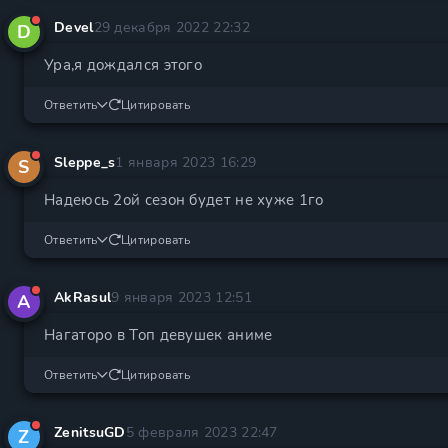
Devel
29 декабря 2022 22:32
D
Ура,я дождался этого
Ответить
Цитировать
Sleppe_s
1 января 2023 16:29
S
Надеюсь 2ой сезон будет не хуже 1го
Ответить
Цитировать
AkRasul
9 января 2023 12:51
A
Нагаторо в Топ девушек аниме
Ответить
Цитировать
ZenitsuGD
5 февраля 2023 22:47
Z