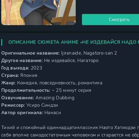
Смотреть
ОПИСАНИЕ СЮЖЕТА АНИМЕ «НЕ ИЗДЕВАЙСЯ НАДО М
Оригинальное название:
Ijiranaide, Nagatoro-san 2
Другое название:
Не издевайся, Нагаторо
Год выхода:
2023
Страна:
Япония
Жанр:
Комедия, повседневность, романтика
Продолжительность:
~ 25 минут серия
Озвучивание:
Amazing Dubbing
Режиссер:
Усиро Синдзи
Автор оригинала:
Нанаси
Тихий и спокойный одиннадцатиклассник Наото Хатиодзи п
себя вполне самодостаточным человеком и старается не об