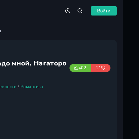
Войти
н
адо мной, Нагаторо
402
21
евность
/
Романтика