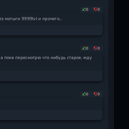
0
0
 мотыги 9999lvl и прочего...
0
0
а пока пересмотрю что нибудь старое, жду
0
0