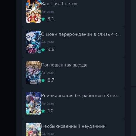
Ван-Пис 1 сезон
Аниме
9.1
О моем перерождении в слизь 4 сезон
Аниме
9.6
Поглощённая звезда
Аниме
8.7
Реинкарнация безработного 3 сезон
Аниме
10
Необыкновенный неудачник
Аниме