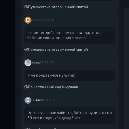
Путешествие отверженной святой
D
dim6
03.08.26
отоме тег добавьте. имхо- стандартные
бабские сопли. никаких плюсов!
Путешествие отверженной святой
Котэ
03.08.26
Мне понравился мультик!
Божественный сад Кусуноки
B
Bublik
02.08.26
Где озвучка анилиберти, бл*ть озвучивают по
30 лет пиздец х*й дождëшся