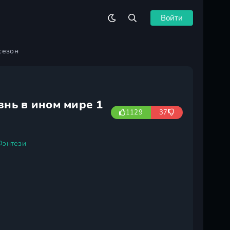
Войти
сезон
нь в ином мире 1
1129
37
Фэнтези