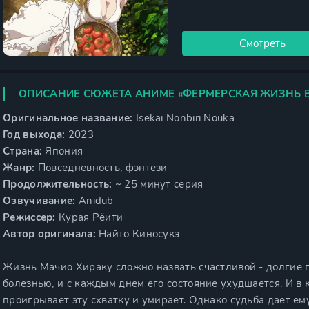
Смотреть
ОПИСАНИЕ СЮЖЕТА АНИМЕ «ФЕРМЕРСКАЯ ЖИЗНЬ В
Оригинальное название:
Isekai Nonbiri Nouka
Год выхода:
2023
Страна:
Япония
Жанр:
Повседневность, фэнтези
Продолжительность:
~ 25 минут серия
Озвучивание:
Anidub
Режиссер:
Курая Рёити
Автор оригинала:
Найто Киносукэ
Жизнь Мачио Хираку сложно назвать счастливой - долгие 
болезнью, и с каждым днем его состояние ухудшается. И в
проигрывает эту схватку и умирает. Однако судьба дает ему