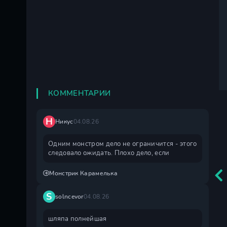
КОММЕНТАРИИ
Н
Никус
04.08.26
Одним монстром дело не ограничится - этого
следовало ожидать. Плохо дело, если
Монстрик Карамелька
S
solncevor
04.08.26
шляпа полнейшая