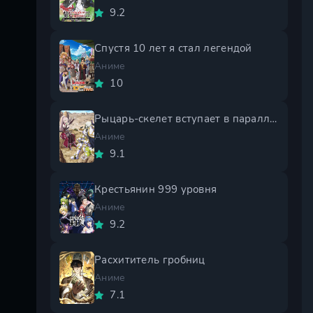
9.2
Спустя 10 лет я стал легендой
Аниме
10
Рыцарь-скелет вступает в параллельный мир 2 сезон
Аниме
9.1
Крестьянин 999 уровня
Аниме
9.2
Расхититель гробниц
Аниме
7.1