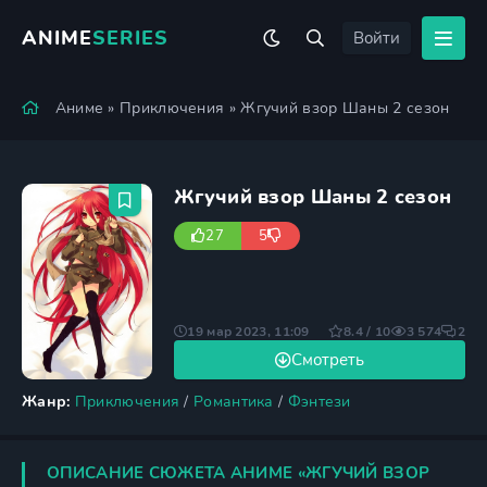
ANIME
SERIES
Войти
Аниме
»
Приключения
» Жгучий взор Шаны 2 сезон
Жгучий взор Шаны 2 сезон
27
5
19 мар 2023, 11:09
8.4 / 10
3 574
2
Смотреть
Жанр:
Приключения
/
Романтика
/
Фэнтези
ОПИСАНИЕ СЮЖЕТА АНИМЕ «ЖГУЧИЙ ВЗОР