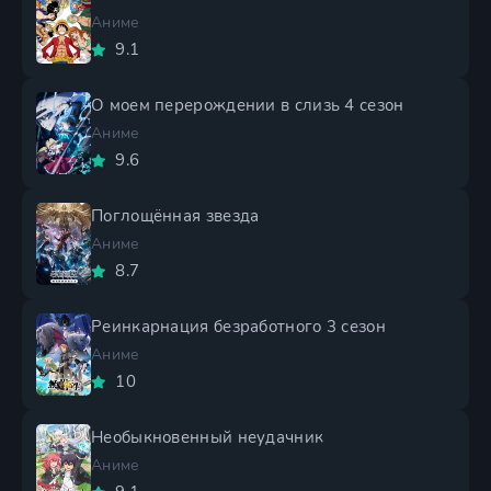
Аниме
9.1
О моем перерождении в слизь 4 сезон
Аниме
9.6
Поглощённая звезда
Аниме
8.7
Реинкарнация безработного 3 сезон
Аниме
10
Необыкновенный неудачник
Аниме