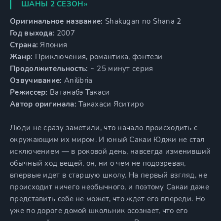
ШАНЫ 2 СЕЗОН»
Оригинальное название:
Shakugan no Shana 2
Год выхода:
2007
Страна:
Япония
Жанр:
Приключения, романтика, фэнтези
Продолжительность:
~ 25 минут серия
Озвучивание:
Anilibria
Режиссер:
Ватанабэ Такаси
Автор оригинала:
Такахаси Яситиро
Люди не сразу заметили, что начало происходить с
окружающим их миром. И юный Сакаи Юджи не стал
исключением — в роковой день, навсегда изменивший
обычный ход вещей, он, ни о чем не подозревая,
впервые идет в старшую школу. На первый взгляд, не
происходит ничего необычного, и поэтому Сакаи даже
представить себе не может, что ждет его впереди. Но
уже по дороге домой школьник осознает, что его