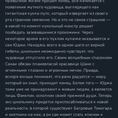
привычной жизни пришел конец. Все начинается с
появления жуткого чудовища, выглядящего как
гигантская кукла-пупс, который извергает из своего
рта странное свечение. Но и это не самое страшное —
в какой-то момент кукольный монстр решает
пообедать зазевавшимися прохожими. Через
некоторое время в его пухлом кулачке оказывается и
сам Юджи. Находясь всего в одном шаге от верной
гибели, школьник неожиданно чувствует, что
чудовище отпустило его. Своим волшебным спасением
Сакаи обязан пламевласой красавице Шане с
огненными глазами и огромным мечом. Правда,
вскоре юноша понимает, что рано радуется — миру,
который он знал, приходит конец. Более того — Юджи
тоже уже не принадлежит к живым людям, а является
лишь Факелом, осколком своей прежней души. Теперь
экс-школьнику придется приспосабливаться к новой
реальности, в которой существуют Багровые Томогара
и охотники на них, а он сам может стать ключом к