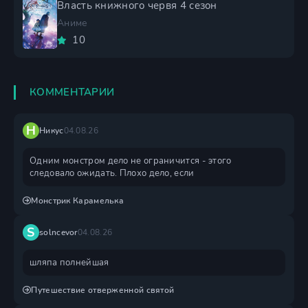
Власть книжного червя 4 сезон
Аниме
10
КОММЕНТАРИИ
Н
Никус
04.08.26
Одним монстром дело не ограничится - этого
следовало ожидать. Плохо дело, если
Монстрик Карамелька
S
solncevor
04.08.26
шляпа полнейшая
Путешествие отверженной святой