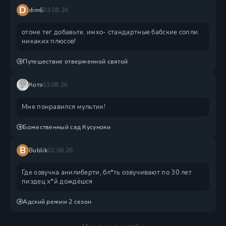
D
dim6
03.08.26
отоме тег добавьте. имхо- стандартные бабские сопли.
никаких плюсов!
Путешествие отверженной святой
Котэ
03.08.26
Мне понравился мультик!
Божественный сад Кусуноки
B
Bublik
02.08.26
Где озвучка анилиберти, бл*ть озвучивают по 30 лет
пиздец х*й дождëшся
Адский режим 2 сезон