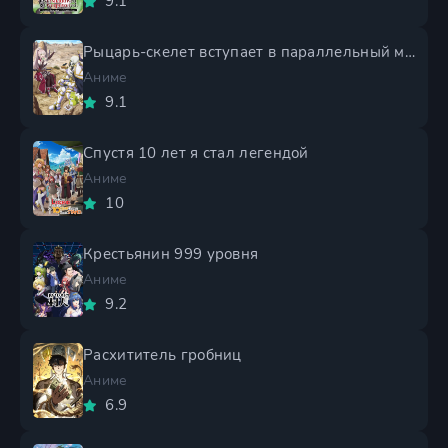
9.1
Рыцарь-скелет вступает в параллельный мир 2 сезон
Аниме
9.1
Спустя 10 лет я стал легендой
Аниме
10
Крестьянин 999 уровня
Аниме
9.2
Расхититель гробниц
Аниме
6.9