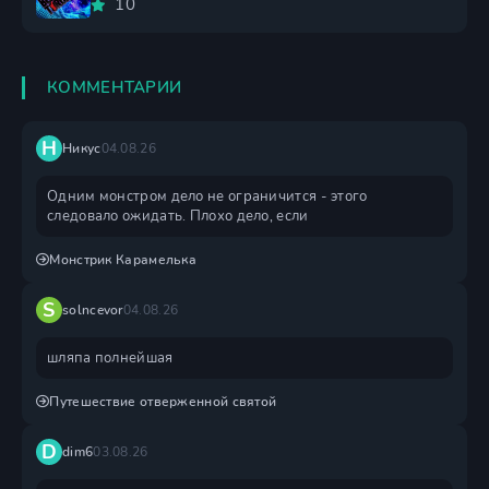
10
КОММЕНТАРИИ
Н
Никус
04.08.26
Одним монстром дело не ограничится - этого
следовало ожидать. Плохо дело, если
Монстрик Карамелька
S
solncevor
04.08.26
шляпа полнейшая
Путешествие отверженной святой
D
dim6
03.08.26