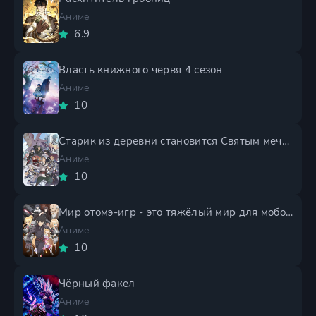
Аниме
6.9
Власть книжного червя 4 сезон
Аниме
10
Старик из деревни становится Святым мечом 2 сезон
Аниме
10
Мир отомэ-игр - это тяжёлый мир для мобов 2 сезон
Аниме
10
Чёрный факел
Аниме