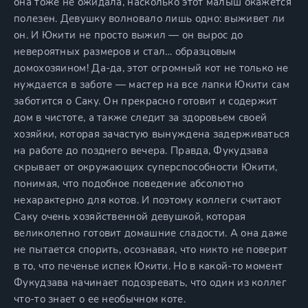
она тоже не ожидала, насколько этот малыш окажется
полезен. Девушку волновало лишь одно: выживет ли
он. И Юкити не просто выжил — он вырос до
невероятных размеров и стал… образцовым
домохозяином! Да-да, этот огромный кот не только не
нуждается в заботе — мастер на все лапки Юкити сам
заботится о Саку. Он прекрасно готовит и содержит
дом в чистоте, а также следит за здоровьем своей
хозяйки, которая зачастую вынуждена задерживаться
на работе до позднего вечера. Правда, Фукудзава
скрывает от окружающих суперспособности Юкити,
понимая, что подобное поведение абсолютно
нехарактерно для котов. И поэтому коллеги считают
Саку очень хозяйственной девушкой, которая
великолепно готовит домашние сладости. А она даже
не пытается спорить, осознавая, что никто не поверит
в то, что печенье испек Юкити. Но в какой-то момент
Фукудзава начинает подозревать, что один из коллег
что-то знает о ее необычном коте.