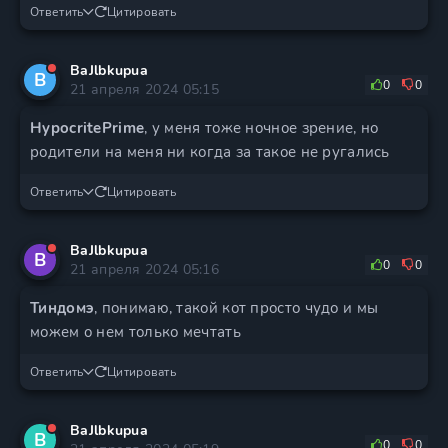
Ответить
Цитировать
BaJlbkupua
B
0
0
21 апреля 2024 05:15
HypocritePrime
, у меня тоже ночное зрение, но
родители на меня ни когда за такое не ругались
Ответить
Цитировать
BaJlbkupua
B
0
0
21 апреля 2024 05:16
Тиндомэ
, понимаю, такой кот просто чудо и мы
можем о нем только мечтать
Ответить
Цитировать
BaJlbkupua
B
0
0