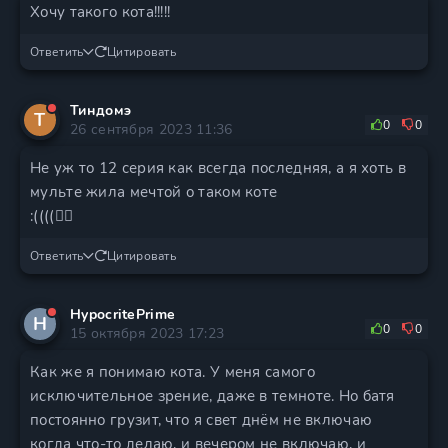
Хочу такого кота!!!!!
Ответить
Цитировать
Тиндомэ
Т
0
0
26 сентября 2023 11:36
Не уж то 12 серия как всегда последняя, а я хоть в
мульте жила мечтой о таком коте
:((((🐱‍👤
Ответить
Цитировать
HypocritePrime
H
0
0
15 октября 2023 17:23
Как же я понимаю кота. У меня самого
исключительное зрение, даже в темноте. Но батя
постоянно грузит, что я свет днём не включаю
когда что-то делаю, и вечером не включаю, и