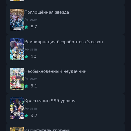
Поглощённая звезда
Аниме
8.7
Реинкарнация безработного 3 сезон
Аниме
10
Необыкновенный неудачник
Аниме
9.1
Крестьянин 999 уровня
Аниме
9.2
Расхититель гробниц