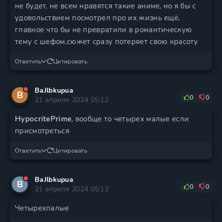
не будет, не всем нравятся такие аниме, но я бы с
удовольствием посмотрел про их жизнь ещё,
главное что бы не превратили в романтическую
тему с шефом,сюжет сразу потеряет свою красоту
Ответить
Цитировать
BaJlbkupua
B
0
0
21 апреля 2024 05:12
HypocritePrime
, вообще то четырех малые если
присмотреться
Ответить
Цитировать
BaJlbkupua
B
0
0
21 апреля 2024 05:13
Четырехпалые