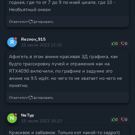
годная, где-то от 7 до 9 по моей шкале, где 10 -
Необъятный океан
Ответить
Цитировать
Reznov_915
R
0
0
15 июля 2023 21:15
Афигеть в этом аниме красивая 3Д графика, как
будто трассировку лучей и отражения как на
RTX4090 включили, по графике и задумке это
аниме на 9.5 идёт, но чего то не хватает но чего не
понятно.
Ответить
Цитировать
NeTyp
N
0
0
19 июля 2023 16:23
Красивое и забавное. Только кот какой-то задрот)