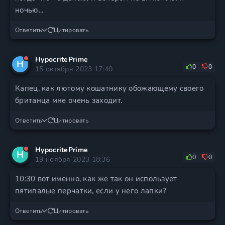
ночью...
Ответить
Цитировать
HypocritePrime
H
0
0
15 октября 2023 17:40
Капец, как лютому кошатнику обожающему своего
британца мне очень заходит.
Ответить
Цитировать
HypocritePrime
H
0
0
19 ноября 2023 18:36
10:30 вот именно, как же так он использует
пятипалые перчатки, если у него лапки?
Ответить
Цитировать