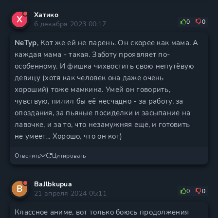
Хатико
Х
0
0
6 декабря 2023 00:17
NeTyp
, Кот же ей не парень. Он скорее как мама. А
каждая мама - такая. Заботу проявляет по-
особенному. И фишка чихвостить свою непутёвую
девицу (хотя как человек она даже очень
хороший) тоже мамкина. Умей он говорить,
чувствую, пилил бы её несчадно - за работу, за
опоздания, за пьяные посиделки и засыпание на
лавочке, и за то, что незамужняя ещё, и готовить
не умеет... Хорошо, что он кот)
Ответить
Цитировать
BaJlbkupua
B
0
0
21 апреля 2024 05:11
Классное аниме, вот только боюсь продолжения