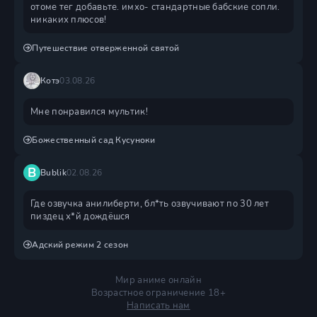
отоме тег добавьте. имхо- стандартные бабские сопли.
никаких плюсов!
Путешествие отверженной святой
Котэ
03.08.26
Мне понравился мультик!
Божественный сад Кусуноки
B
Bublik
02.08.26
Где озвучка анилиберти, бл*ть озвучивают по 30 лет
пиздец х*й дождëшся
Адский режим 2 сезон
Мир аниме онлайн
Возрастное ограничение 18+
Написать нам